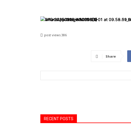
post views
386
Share
RECENT POSTS