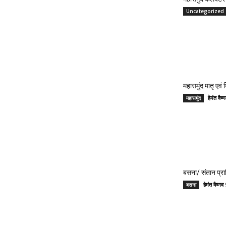
Uncategorized
महासमुंद मातृ एवं
हेमंत वै
महासमुंद
बसना/ संतान प्रा
हेमंत वैष्
बसना