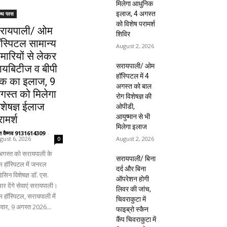
मिलेगा आधुनिक
इलाज, 4 अगस्त
ल्थ प्लस
को विशेष परामर्श
रायपाली/ ओम
शिविर
ॉस्पिटल सामान्य
August 2, 2026
ीमारियों से लेकर
सरायपाली/ ओम
ायबिटीज व बीपी
हॉस्पिटल में 4
क का इलाज, 9
अगस्त को बाल
गस्त को मिलेगा
रोग विशेषज्ञ की
िशेषज्ञ ईलाज
ओपीडी,
आयुष्मान से भी
ामर्श
मिलेगा इलाज
ंत वैष्णव 9131614309
-
August 2, 2026
gust 6, 2026
0
अगस्त को सरायपाली के
सरायपाली/ बिना
 हॉस्पिटल में जनरल
दर्द और बिना
िसिन विशेषज्ञ डॉ. एस.
ऑपरेशन होगी
ार देंगे सेवाएं सरायपाली।
लिवर की जांच,
 हॉस्पिटल, सरायपाली में
चिवराकुटा में
िवार, 9 अगस्त 2026...
फाइब्रो स्कैन
कैंप चिवराकुटा में