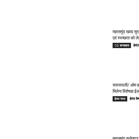
महासमुंद खाद्य सुर
एवं स्वच्छता को 
हेमं
CG बागबाहरा
सरायपाली/ ओम हॉ
मिलेगा विशेषज्ञ ई
हेमंत 
हेल्थ प्लस
महासमुंद कलेक्टर 