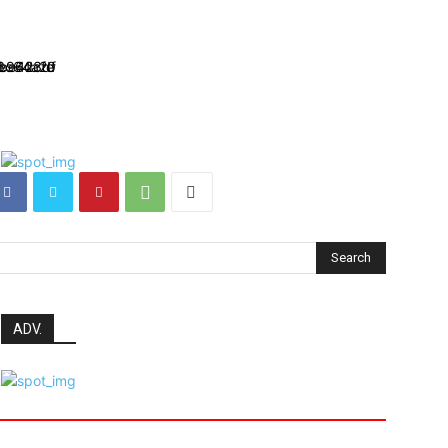
Search
ADV.