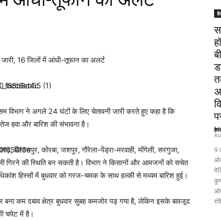
हे
स
ह
ब
ारी, 16 जिलों में आंधी-तूफान का अलर्ट
ड
त
अ
व
सम विभाग ने अगले 24 घंटों के लिए चेतावनी जारी करते हुए कहा है कि
पर
 तेज हवा और बारिश की संभावना है।
हेम
Au
गढ़, बिलासपुर, कोरबा, जशपुर, गौरेला-पेंड्रा-मरवाही, मोंगेली, सरगुजा,
9 
ओम
जली गिरने की स्थिति बन सकती है। विभाग ने किसानों और आमजनों को सचेत
मेड
िकांश हिस्सों में बुधवार को गरज-चमक के साथ हल्की से मध्यम बारिश हुई।
कुम
ओम
ेश पर बना कम दबाव क्षेत्र बुधवार सुबह कमजोर पड़ गया है, लेकिन इसके बावजूद
रव
ी चपेट में है।