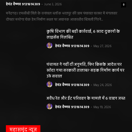
हेमंत वैष्णव 9131614309
-
June 3, 2026
0
मनेंद्रगढ़। एमसीबी जिले के वनांचल ब्लॉक भरतपुर की ग्राम पंचायत चरखर में मंगलवार
दोपहर मनरेगा चेक डेम निर्माण स्थल पर अचानक आकाशीय बिजली गिरने...
कृषि विभाग की बड़ी कार्रवाई, 6 खाद दुकानों के
लाइसेंस निलंबित
हेमंत वैष्णव 9131614309
-
May 27, 2026
पंचायत ने नहीं दी अनुमति, फिर किसके आदेश पर
खोदा गया सरकारी तालाब? सड़क निर्माण कार्य पर
उठे सवाल
हेमंत वैष्णव 9131614309
-
May 24, 2026
अवैध रेत और ईंट परिवहन के मामले में 6 वाहन जब्त
हेमंत वैष्णव 9131614309
-
May 19, 2026
महासमुंद न्यूज़