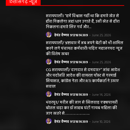
छत्तीसगढ़ न्यूज़
सरायपाली। “हमें विश्वास नहीं था कि हमारे खेत से
हीरा निकलेगा जहां धान उगाते हैं, उसी खेत से हीरा
निकलना हमारे लिए गर्व और...
हेमंत वैष्णव 9131614309
-
June 25, 2026
सरायपाली/ भ्रष्टाचार में अब अपने बेटों को भी शामिल
करने लगे पंचायत कर्मचारी! पढ़िए महाजनपद न्यूज
की विशेष खबर
हेमंत वैष्णव 9131614309
-
June 25, 2026
CG सरायपाली/ दागदार से दमदार?” जांच आदेश
और पदोन्नति आदेश की वायरल पोस्ट से गरमाई
सियासत, कांग्रेस नेता और RTI कार्यकर्ता ने उठाए
सवाल
हेमंत वैष्णव 9131614309
-
June 14, 2026
भंवरपुर/ मरीज की जान से खिलवाड़ एक्सपायरी
बोतल चढ़ा कर डॉ साहब घंटों गायब महिला की
जान खतरे से……………….…..
हेमंत वैष्णव 9131614309
-
June 10, 2026