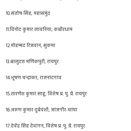
10.संतोष सिंह, महासमुंद
11.विनोद कुमार लावनिया, कबीरधाम
12.मोहम्मद रिजवान, सुकमा
13.बालुदत्त मणिकपुरी, रायपुर
14.भूषण चन्द्राकर, राजनांदगांव
15.तारणेश कुमार साहू, विशेष प्र. पु. ग्रे. रायपुर
16.अरुण कुमार दुबेवंशी, जांजगीर-चांपा
17.देवेंद्र सिंह देवांगन, विशेष प्र. पु. ग्रे. रायपुर