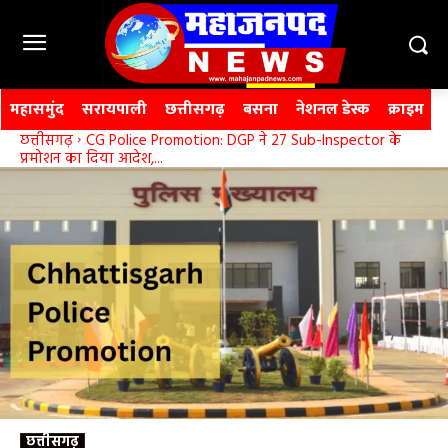
महासमुंद
सरायपाली
छत्तीसगढ़
बसना
नेशनल डेस्क
क्राइम
छत्तीसगढ़
CG Police Promotion: DGP ने 27 Sub-Inspector के
प्रमोशन का दिया आदेश,...
छत्तीसगढ़