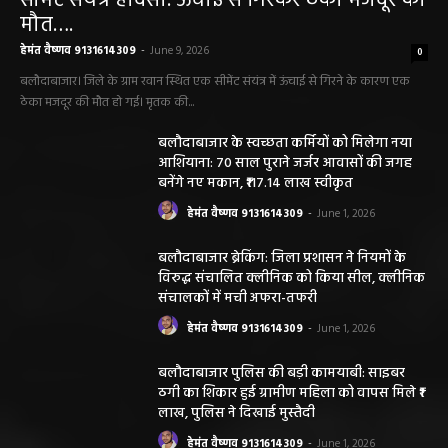
सीमेंट संयंत्र हादसा: ऊंचाई से गिरकर ठेका मजदूर की
मौत….
हेमंत वैष्णव 9131614309
-
June 9, 2026
0
बलौदाबाजार। जिले के ग्राम रवान स्थित एक सीमेंट संयंत्र में ऊंचाई से गिरने के कारण एक
ठेका मजदूर की मौत हो गई। मृतक की...
बलौदाबाजार के स्वच्छता कर्मियों को मिलेगा नया
आशियाना: 70 साल पुराने जर्जर आवासों की जगह
बनेंगे नए मकान, ₹117.14 लाख स्वीकृत
हेमंत वैष्णव 9131614309
-
June 1, 2026
बलौदाबाजार ब्रेकिंग: जिला प्रशासन ने नियमों के
विरुद्ध संचालित क्लीनिक को किया सील, क्लीनिक
संचालकों में मची अफरा-तफरी
हेमंत वैष्णव 9131614309
-
June 1, 2026
बलौदाबाजार पुलिस की बड़ी कामयाबी: साइबर
ठगी का शिकार हुई ग्रामीण महिला को वापस मिले ₹1
लाख, पुलिस ने दिखाई मुस्तैदी
हेमंत वैष्णव 9131614309
-
June 1, 2026