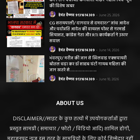
हेमंत वैष्णव 9131614309
-
June 25, 2026
सरायपाली/ भ्रष्टाचार में अब अपने बेटों को भी शामिल
करने लगे पंचायत कर्मचारी! पढ़िए महाजनपद न्यूज
की विशेष खबर
हेमंत वैष्णव 9131614309
-
June 25, 2026
CG सरायपाली/ दागदार से दमदार?” जांच आदेश
और पदोन्नति आदेश की वायरल पोस्ट से गरमाई
सियासत, कांग्रेस नेता और RTI कार्यकर्ता ने उठाए
सवाल
हेमंत वैष्णव 9131614309
-
June 14, 2026
भंवरपुर/ मरीज की जान से खिलवाड़ एक्सपायरी
बोतल चढ़ा कर डॉ साहब घंटों गायब महिला की
जान खतरे से……………….…..
हेमंत वैष्णव 9131614309
-
June 10, 2026
ABOUT US
DISCLAIMER//साइट के कुछ तत्वों में उपयोगकर्ताओं द्वारा