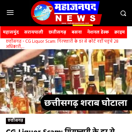
महासमुंद
सरायपाली
छत्तीसगढ़
बसना
नेशनल डेस्क
क्राइम
छत्तीसगढ़
CG Liquor Scam: गिरफ्तारी के डर से कोर्ट नहीं पहुंचे 28
अधिकारी,...
छत्तीसगढ़