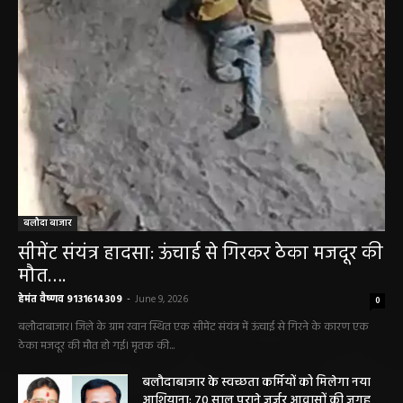
बलौदा बाजार
सीमेंट संयंत्र हादसा: ऊंचाई से गिरकर ठेका मजदूर की
मौत….
हेमंत वैष्णव 9131614309
-
June 9, 2026
0
बलौदाबाजार। जिले के ग्राम रवान स्थित एक सीमेंट संयंत्र में ऊंचाई से गिरने के कारण एक