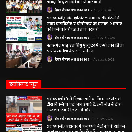
हेमंत वैष्णव 9131614309
-
August 7, 2026
महासमुंद राष्ट्रीय तंबाकू नियंत्रण कार्यक्रम के तहत
जागरूकता कार्यशाला आयोजित विद्यार्थियों को
तंबाकू के दुष्प्रभावों की दी जानकारी
हेमंत वैष्णव 9131614309
-
August 7, 2026
सरायपाली/ ओम हॉस्पिटल सामान्य बीमारियों से
लेकर डायबिटीज व बीपी तक का इलाज, 9 अगस्त
को मिलेगा विशेषज्ञ ईलाज परामर्श
हेमंत वैष्णव 9131614309
-
August 6, 2026
महासमुंद मातृ एवं शिशु मृत्यु दर में कमी लाने जिला
स्तरीय समीक्षा बैठक आयोजित
हेमंत वैष्णव 9131614309
-
August 3, 2026
छत्तीसगढ़ न्यूज़
सरायपाली। “हमें विश्वास नहीं था कि हमारे खेत से
हीरा निकलेगा जहां धान उगाते हैं, उसी खेत से हीरा
निकलना हमारे लिए गर्व और...