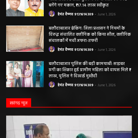
ठेका मजदूर की मौत हो गई। मृतक की...
बलौदाबाजार के स्वच्छता कर्मियों को मिलेगा नया
आशियाना: 70 साल पुराने जर्जर आवासों की जगह
बनेंगे नए मकान, ₹117.14 लाख स्वीकृत
हेमंत वैष्णव 9131614309
-
June 1, 2026
बलौदाबाजार ब्रेकिंग: जिला प्रशासन ने नियमों के
विरुद्ध संचालित क्लीनिक को किया सील, क्लीनिक
संचालकों में मची अफरा-तफरी
हेमंत वैष्णव 9131614309
-
June 1, 2026
बलौदाबाजार पुलिस की बड़ी कामयाबी: साइबर
ठगी का शिकार हुई ग्रामीण महिला को वापस मिले ₹1
लाख, पुलिस ने दिखाई मुस्तैदी
हेमंत वैष्णव 9131614309
-
June 1, 2026
सारंगढ़ न्यूज़