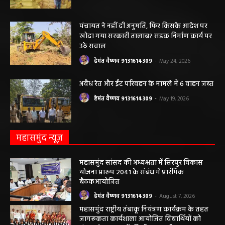
कृषि विभाग की बड़ी कार्रवाई, 6 खाद दुकानों के
लाइसेंस निलंबित
हेमंत वैष्णव 9131614309
-
May 27, 2026
पंचायत ने नहीं दी अनुमति, फिर किसके आदेश पर
खोदा गया सरकारी तालाब? सड़क निर्माण कार्य पर
उठे सवाल
हेमंत वैष्णव 9131614309
-
May 24, 2026
अवैध रेत और ईंट परिवहन के मामले में 6 वाहन जब्त
हेमंत वैष्णव 9131614309
-
May 19, 2026
महासमुंद न्यूज़
महासमुंद सांसद की अध्यक्षता में सिरपुर विकास
योजना प्रारूप 2041 के संबंध में प्रारंभिक
बैठकआयोजित