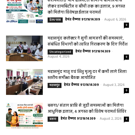
हेमंत वैष्णव 9131614309
-
CG बागबाहरा
August 7, 2026
0
सरायपाली/ ओम हॉस्पिटल सामान्य बीमारियों से
लेकर डायबिटीज व बीपी तक का इलाज, 9 अगस्त
को मिलेगा विशेषज्ञ ईलाज परामर्श
हेमंत वैष्णव 9131614309
-
August 6, 2026
हेल्थ प्लस
0
महासमुंद कलेक्टर ने सुनी आमजनों की समस्याएं,
संबंधित विभागों को त्वरित निराकरण के दिए निर्देश
हेमंत वैष्णव 9131614309
-
Uncategorized
August 4, 2026
0
महासमुंद मातृ एवं शिशु मृत्यु दर में कमी लाने जिला
स्तरीय समीक्षा बैठक आयोजित
हेमंत वैष्णव 9131614309
-
August 3, 2026
महासमुंद
0
बसना/ संतान प्राप्ति से जुड़ी समस्याओं का मिलेगा
आधुनिक इलाज, 4 अगस्त को विशेष परामर्श शिविर