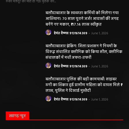
महासमुंद राष्ट्रीय तंबाकू नियंत्रण कार्यक्रम के तहत
जागरूकता कार्यशाला आयोजित विद्यार्थियों को
तंबाकू के दुष्प्रभावों की दी जानकारी
हेमंत वैष्णव 9131614309
-
August 7, 2026
सरायपाली/ ओम हॉस्पिटल सामान्य बीमारियों से
लेकर डायबिटीज व बीपी तक का इलाज, 9 अगस्त
को मिलेगा विशेषज्ञ ईलाज परामर्श
हेमंत वैष्णव 9131614309
-
August 6, 2026
छत्तीसगढ़ न्यूज़
सरायपाली। “हमें विश्वास नहीं था कि हमारे खेत से
हीरा निकलेगा जहां धान उगाते हैं, उसी खेत से हीरा
निकलना हमारे लिए गर्व और...
हेमंत वैष्णव 9131614309
-
June 25, 2026
सरायपाली/ भ्रष्टाचार में अब अपने बेटों को भी शामिल
करने लगे पंचायत कर्मचारी! पढ़िए महाजनपद न्यूज
की विशेष खबर