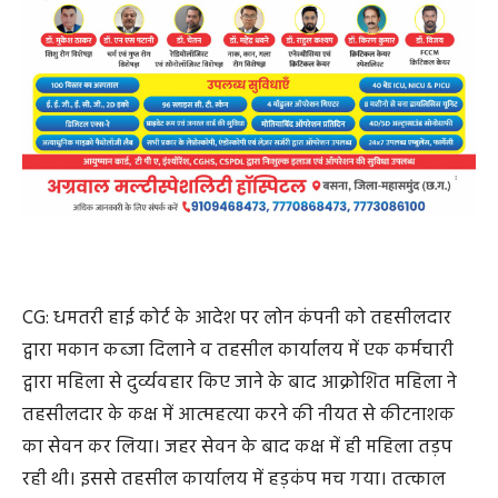
तहसीलदार के कक्ष में आत्महत्या करने की नीयत से कीटनाशक
का सेवन कर लिया। जहर सेवन के बाद कक्ष में ही महिला तड़प
रही थी। इससे तहसील कार्यालय में हड़कंप मच गया। तत्काल
एंबुलेंस बुलाकर महिला को उपचार के लिए अस्पताल पहुंचाया
गया, जहां से महिला की गंभीर हालत को देखते हुए उन्हें बेहतर
उपचार के लिए रायपुर रिफर कर दिया गया है। इधर पीड़िता की
नाबालिग बेटी अधिकारी-कर्मचारियों व शासन-प्रशासन से किसी
तरह न्याय नहीं मिलने का आरोप लगाई है, यही वजह है कि आज
उनका परिवार सड़क पर आ गए है।
तहसील कार्यालय धमतरी में 21 अगस्त को शाम उस समय हड़कंप