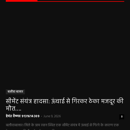
पंचायत ने नहीं दी अनुमति, फिर किसके आदेश पर
खोदा गया सरकारी तालाब? सड़क निर्माण कार्य पर
उठे सवाल
हेमंत वैष्णव 9131614309
-
May 24, 2026
अवैध रेत और ईंट परिवहन के मामले में 6 वाहन जब्त
हेमंत वैष्णव 9131614309
-
May 19, 2026
महासमुंद न्यूज़
बसना/ पिरदा में परिवहन संबंधी कार्यों के लिए राम
परिवहन सुविधा केंद्र की सुविधा
हेमंत वैष्णव 9131614309
-
August 8, 2026
महासमुंद सांसद की अध्यक्षता में सिरपुर विकास
योजना प्रारूप 2041 के संबंध में प्रारंभिक
बैठकआयोजित
हेमंत वैष्णव 9131614309
-
August 7, 2026