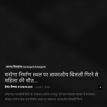
हेमंत वैष्णव 9131614309
-
June 25, 2026
CG सरायपाली/ दागदार से दमदार?” जांच आदेश
और पदोन्नति आदेश की वायरल पोस्ट से गरमाई
सियासत, कांग्रेस नेता और RTI कार्यकर्ता ने उठाए
सवाल
हेमंत वैष्णव 9131614309
-
June 14, 2026
भंवरपुर/ मरीज की जान से खिलवाड़ एक्सपायरी
बोतल चढ़ा कर डॉ साहब घंटों गायब महिला की
जान खतरे से……………….…..
हेमंत वैष्णव 9131614309
-
June 10, 2026
ABOUT US
DISCLAIMER//साइट के कुछ तत्वों में उपयोगकर्ताओं द्वारा
प्रस्तुत सामग्री ( समाचार / फोटो / विडियो आदि) शामिल होगी,
महाजनपद न्यूज इस तरह के सामग्रियों के लिए कोई जिम्मेदार नहीं
स्वीकार करता है। महाजनपद न्यूज में प्रकाशित ऐसी सामग्री के