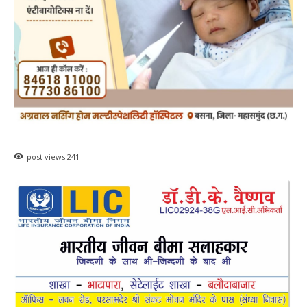
बसना/ पिरदा में परिवहन संबंधी कार्यों के लिए राम
परिवहन सुविधा केंद्र की सुविधा
हेमंत वैष्णव 9131614309
-
August 8, 2026
बसना
0
महासमुंद सांसद की अध्यक्षता में सिरपुर विकास
योजना प्रारूप 2041 के संबंध में प्रारंभिक
बैठकआयोजित
हेमंत वैष्णव 9131614309
-
August 7, 2026
महासमुंद
0
महासमुंद वन विभाग की कार्रवाई करील तोड़ने के
मामले में आरोपी के विरुद्ध प्रकरण दर्ज
हेमंत वैष्णव 9131614309
-
August 7, 2026
पिथौरा
0
महासमुंद राष्ट्रीय तंबाकू नियंत्रण कार्यक्रम के तहत
जागरूकता कार्यशाला आयोजित विद्यार्थियों को
तंबाकू के दुष्प्रभावों की दी जानकारी
हेमंत वैष्णव 9131614309
-
Uncategorized