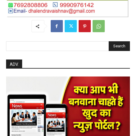
August 7, 2026
0
महासमुंद खाद्य सुरक्षा विभाग द्वारा पिथौरा एवं
बागबाहरा में किया औचक निरीक्षण खाद्य पदार्थों की
गुणवत्ता एवं स्वच्छता को लेकर आवश्यक
सावधानियां बरतने के...
हेमंत वैष्णव 9131614309
-
CG बागबाहरा
August 7, 2026
0
सरायपाली/ ओम हॉस्पिटल सामान्य बीमारियों से
लेकर डायबिटीज व बीपी तक का इलाज, 9 अगस्त
को मिलेगा विशेषज्ञ ईलाज परामर्श
हेमंत वैष्णव 9131614309
-
August 6, 2026
हेल्थ प्लस
0
महासमुंद कलेक्टर ने सुनी आमजनों की समस्याएं,
संबंधित विभागों को त्वरित निराकरण के दिए निर्देश
हेमंत वैष्णव 9131614309
-
Uncategorized
August 4, 2026
0
महासमुंद मातृ एवं शिशु मृत्यु दर में कमी लाने जिला