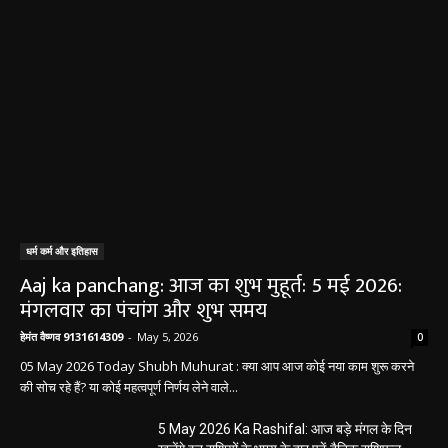
हेमंत वैष्णव 9131614309
-
June 1, 2026
बलौदाबाजार ब्रेकिंग: जिला प्रशासन ने नियमों के
विरुद्ध संचालित क्लीनिक को किया सील, क्लीनिक
संचालकों में मची अफरा-तफरी
हेमंत वैष्णव 9131614309
-
June 1, 2026
बलौदाबाजार पुलिस की बड़ी कामयाबी: साइबर
ठगी का शिकार हुई ग्रामीण महिला को वापस मिले ₹1
लाख, पुलिस ने दिखाई मुस्तैदी
हेमंत वैष्णव 9131614309
-
June 1, 2026
सारंगढ़ न्यूज़