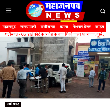
महासमुंद
सरायपाली
छत्तीसगढ़
बसना
नेशनल डेस्क
क्राइम
छत्तीसगढ़
CG: हाई कोर्ट के आदेश के बाद छिनने वाला था मकान, गुस्से...
छत्तीसगढ़