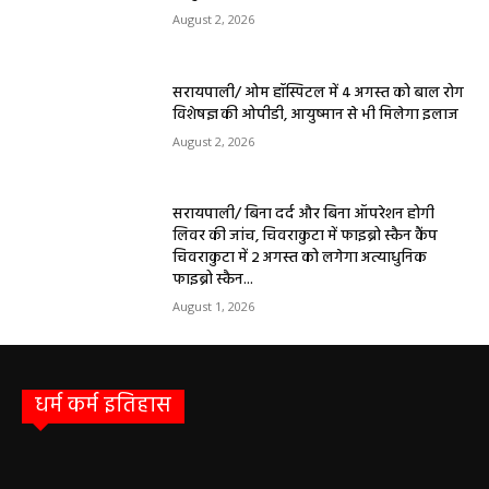
बलौदा बाजार
सीमेंट संयंत्र हादसा: ऊंचाई से गिरकर ठेका मजदूर की
मौत….
हेमंत वैष्णव 9131614309
-
June 9, 2026
0
बलौदाबाजार। जिले के ग्राम रवान स्थित एक सीमेंट संयंत्र में ऊंचाई से गिरने के कारण एक
ठेका मजदूर की मौत हो गई। मृतक की...
बलौदाबाजार के स्वच्छता कर्मियों को मिलेगा नया
आशियाना: 70 साल पुराने जर्जर आवासों की जगह
बनेंगे नए मकान, ₹117.14 लाख स्वीकृत