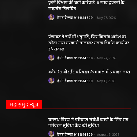
लिए संवाददाता / खबर देने वाला स्वयं जिम्मेदार होगा, महाजनपद
न्यूज या उसके स्वामी, मुद्रक, प्रकाशक, संपादक की कोई भी
जिम्मेदारी नहीं होगी, सभी विवादों का न्याय क्षेत्र महासमुंद होगा,
महाजनपद न्यूज की विषय सामग्री (कटेंट) से संबंधित किसी भी
सुझाव, शिकायत या राय भेजने के लिए हमसे संपर्क करें।
संपादक हेमंत वैष्णव
बीएसएनएल आफिस के पास बसना (महासमुंद) छत्तीसगढ़
मोबाईल न.9131614309