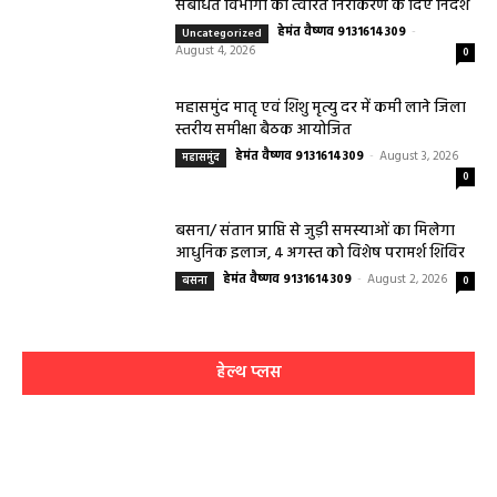
धर्म कर्म और इतिहास
Aaj ka panchang: आज का शुभ मुहूर्त: 5 मई 2026:
मंगलवार का पंचांग और शुभ समय
हेमंत वैष्णव 9131614309
-
May 5, 2026
0
05 May 2026 Today Shubh Muhurat : क्या आप आज कोई नया काम शुरू करने
की सोच रहे हैं? या कोई महत्वपूर्ण निर्णय लेने वाले...
5 May 2026 Ka Rashifal: आज बड़े मंगल के दिन
खुलेंगे इन राशियों के भाग्य के द्वार,पढ़ें दैनिक राशिफल
May 5, 2026
Aaj Ka Panchang 04 May 2026: आज बन रहा है
सर्वार्थ सिद्धि योग, नोट करें दिन के शुभ-अशुभ मुहूर्त, जानें