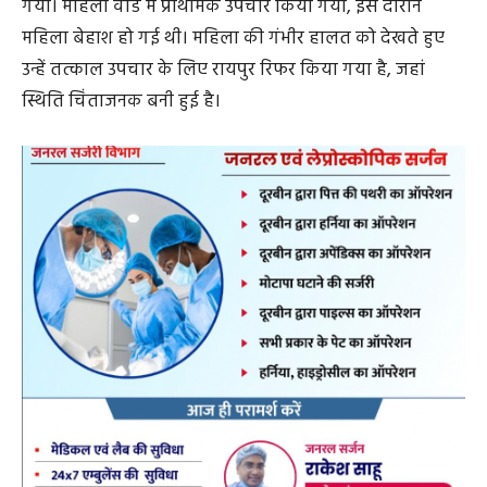
जहर सेवन करने वाली महिला रानी दुलानी की नाबालिग बेटी
दिशा दुलानी ने आरोप लगाते हुए कहा कि उनकी मां अस्थमा पेसेंट
है। उपचार अस्पताल में चल रहा है। पिछले कुछ दिनों से वह एक
निजी अस्पताल में भर्ती है, इस बीच घर में नाबालिग दिशा दुलानी
घर में अकेली थी, तभी तहसीलदार व चोला मंडलम कंपनी के
कर्मचारी घर में कब्जा करने पहुंचे। उन्हें घर से बाहर निकालकर घर
में कब्जा कर लिया गया। इसकी खबर जब वह अपनी मां रानी
दुलानी को दी, तो वह अस्पताल से सीधे तहसील कार्यालय पहुंच
गई। उस समय तहसीलदार कक्ष में नहीं था। एक बाबू था, तो उन्होंने