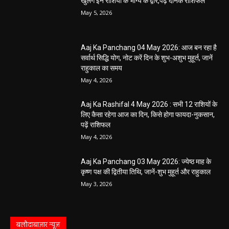
सारंगढ़ बिलाईगढ़ sarangarh bilaigarh
मनरेगा निर्माण स्थल पर आकाशीय बिजली गिरने से
महिला की मौत…
हेमंत वैष्णव 9131614309
-
June 3, 2026
0
मनेंद्रगढ़। एमसीबी जिले के वनांचल ब्लॉक भरतपुर की ग्राम पंचायत चरखर में मंगलवार
दोपहर मनरेगा चेक डेम निर्माण स्थल पर अचानक आकाशीय बिजली गिरने...
कृषि विभाग की बड़ी कार्रवाई, 6 खाद दुकानों के
लाइसेंस निलंबित
हेमंत वैष्णव 9131614309
-
May 27, 2026