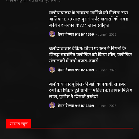
बलौदा बाजार
सीमेंट संयंत्र हादसा: ऊंचाई से गिरकर ठेका मजदूर की
मौत….
हेमंत वैष्णव 9131614309
-
June 9, 2026
0
बलौदाबाजार। जिले के ग्राम रवान स्थित एक सीमेंट संयंत्र में ऊंचाई से गिरने के कारण एक
ठेका मजदूर की मौत हो गई। मृतक की...
बलौदाबाजार के स्वच्छता कर्मियों को मिलेगा नया
आशियाना: 70 साल पुराने जर्जर आवासों की जगह
बनेंगे नए मकान, ₹117.14 लाख स्वीकृत