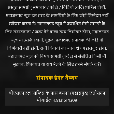
हेमंत वैष्णव 9131614309
-
June 25, 2026
CG सरायपाली/ दागदार से दमदार?” जांच आदेश
और पदोन्नति आदेश की वायरल पोस्ट से गरमाई
सियासत, कांग्रेस नेता और RTI कार्यकर्ता ने उठाए
सवाल
हेमंत वैष्णव 9131614309
-
June 14, 2026
भंवरपुर/ मरीज की जान से खिलवाड़ एक्सपायरी
बोतल चढ़ा कर डॉ साहब घंटों गायब महिला की
जान खतरे से……………….…..
हेमंत वैष्णव 9131614309
-
June 10, 2026
ABOUT US
DISCLAIMER//साइट के कुछ तत्वों में उपयोगकर्ताओं द्वारा
प्रस्तुत सामग्री ( समाचार / फोटो / विडियो आदि) शामिल होगी,
महाजनपद न्यूज इस तरह के सामग्रियों के लिए कोई जिम्मेदार नहीं
स्वीकार करता है। महाजनपद न्यूज में प्रकाशित ऐसी सामग्री के