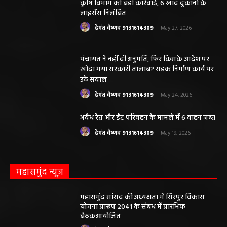
सारंगढ़ बिलाईगढ़ sarangarh bilaigarh
मनरेगा निर्माण स्थल पर आकाशीय बिजली गिरने से
महिला की मौत…
हेमंत वैष्णव 9131614309
-
June 3, 2026
0
मनेंद्रगढ़। एमसीबी जिले के वनांचल ब्लॉक भरतपुर की ग्राम पंचायत चरखर में मंगलवार
दोपहर मनरेगा चेक डेम निर्माण स्थल पर अचानक आकाशीय बिजली गिरने...
कृषि विभाग की बड़ी कार्रवाई, 6 खाद दुकानों के
लाइसेंस निलंबित
हेमंत वैष्णव 9131614309
-
May 27, 2026