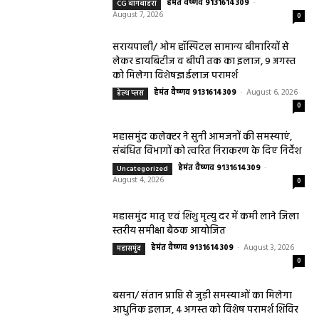
सिरपुर...
महासमुंद वन विभाग की कार्रवाई करील तोड़ने के
मामले में आरोपी के विरुद्ध प्रकरण दर्ज
हेमंत वैष्णव 9131614309
-
August 7, 2026
पिथौरा
0
महासमुंद राष्ट्रीय तंबाकू नियंत्रण कार्यक्रम के तहत
जागरूकता कार्यशाला आयोजित विद्यार्थियों को
तंबाकू के दुष्प्रभावों की दी जानकारी
हेमंत वैष्णव 9131614309
-
Uncategorized
August 7, 2026
0
महासमुंद खाद्य सुरक्षा विभाग द्वारा पिथौरा एवं
बागबाहरा में किया औचक निरीक्षण खाद्य पदार्थों की
गुणवत्ता एवं स्वच्छता को लेकर आवश्यक
सावधानियां बरतने के...
हेमंत वैष्णव 9131614309
-
CG बागबाहरा
August 7, 2026
0
सरायपाली/ ओम हॉस्पिटल सामान्य बीमारियों से
लेकर डायबिटीज व बीपी तक का इलाज, 9 अगस्त