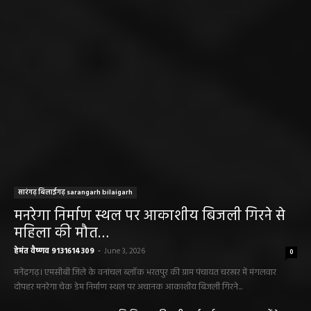
हेमंत वैष्णव 9131614309
-
June 1, 2026
बलौदाबाजार ब्रेकिंग: जिला प्रशासन ने नियमों के
विरुद्ध संचालित क्लीनिक को किया सील, क्लीनिक
संचालकों में मची अफरा-तफरी
हेमंत वैष्णव 9131614309
-
June 1, 2026
बलौदाबाजार पुलिस की बड़ी कामयाबी: साइबर
ठगी का शिकार हुई ग्रामीण महिला को वापस मिले ₹1
लाख, पुलिस ने दिखाई मुस्तैदी
हेमंत वैष्णव 9131614309
-
June 1, 2026
सारंगढ़ न्यूज़