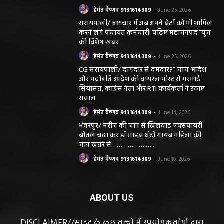
सरायपाली/ ओम हॉस्पिटल सामान्य बीमारियों से
लेकर डायबिटीज व बीपी तक का इलाज, 9 अगस्त
को मिलेगा विशेषज्ञ ईलाज परामर्श
हेमंत वैष्णव 9131614309
-
August 6, 2026
महासमुंद मातृ एवं शिशु मृत्यु दर में कमी लाने जिला
स्तरीय समीक्षा बैठक आयोजित
हेमंत वैष्णव 9131614309
-
August 3, 2026
छत्तीसगढ़ न्यूज़
सरायपाली। “हमें विश्वास नहीं था कि हमारे खेत से
हीरा निकलेगा जहां धान उगाते हैं, उसी खेत से हीरा
निकलना हमारे लिए गर्व और...
हेमंत वैष्णव 9131614309
-
June 25, 2026
सरायपाली/ भ्रष्टाचार में अब अपने बेटों को भी शामिल
करने लगे पंचायत कर्मचारी! पढ़िए महाजनपद न्यूज
की विशेष खबर