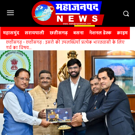
महासमुंद
सरायपाली
छत्तीसगढ़
बसना
नेशनल डेस्क
क्राइम
छत्तीसगढ़
छत्तीसगढ़ : इसरो की उपलब्धियाँ प्रत्येक भारतवासी के लिए
गर्व का विषय...