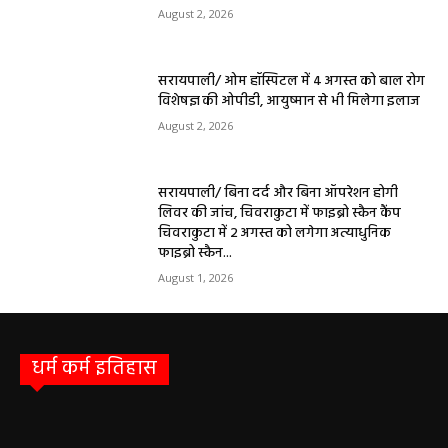
हेल्थ प्लस
सरायपाली/ ओम हॉस्पिटल सामान्य बीमारियों से
लेकर डायबिटीज व बीपी तक का इलाज, 9 अगस्त
को मिलेगा विशेषज्ञ ईलाज परामर्श
हेमंत वैष्णव 9131614309
-
August 6, 2026
0
9 अगस्त को सरायपाली के ओम हॉस्पिटल में जनरल मेडिसिन विशेषज्ञ डॉ. एस. कुमार देंगे
सेवाएं सरायपाली। ओम हॉस्पिटल, सरायपाली में रविवार, 9 अगस्त 2026...
बसना/ संतान प्राप्ति से जुड़ी समस्याओं का मिलेगा
आधुनिक इलाज, 4 अगस्त को विशेष परामर्श शिविर
August 2, 2026
सरायपाली/ ओम हॉस्पिटल में 4 अगस्त को बाल रोग
विशेषज्ञ की ओपीडी, आयुष्मान से भी मिलेगा इलाज