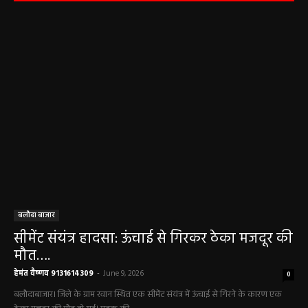
सर्वार्थ सिद्धि योग, नोट करें दिन के शुभ-अशुभ मुहूर्त, जानें
राहुकाल का समय
May 4, 2026
Aaj Ka Rashifal 4 May 2026 : सभी 12 राशियों के
लिए कैसा रहेगा आज का दिन, किसे होगा फायदा-नुकसान,
पढ़ें राशिफल
May 4, 2026
Aaj Ka Panchang 03 May 2026: ज्येष्ठ माह के
कृष्ण पक्ष की द्वितीया तिथि, जानें-शुभ मुहूर्त और राहुकाल
May 3, 2026
बलौदाबाज़ार न्यूज़