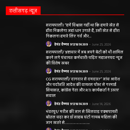
प्रस्तुत सामग्री ( समाचार / फोटो / विडियो आदि) शामिल होगी,
महाजनपद न्यूज इस तरह के सामग्रियों के लिए कोई जिम्मेदार नहीं
स्वीकार करता है। महाजनपद न्यूज में प्रकाशित ऐसी सामग्री के
लिए संवाददाता / खबर देने वाला स्वयं जिम्मेदार होगा, महाजनपद
न्यूज या उसके स्वामी, मुद्रक, प्रकाशक, संपादक की कोई भी
जिम्मेदारी नहीं होगी, सभी विवादों का न्याय क्षेत्र महासमुंद होगा,
महाजनपद न्यूज की विषय सामग्री (कटेंट) से संबंधित किसी भी
सुझाव, शिकायत या राय भेजने के लिए हमसे संपर्क करें।
संपादक हेमंत वैष्णव
बीएसएनएल आफिस के पास बसना (महासमुंद) छत्तीसगढ़
मोबाईल न.9131614309