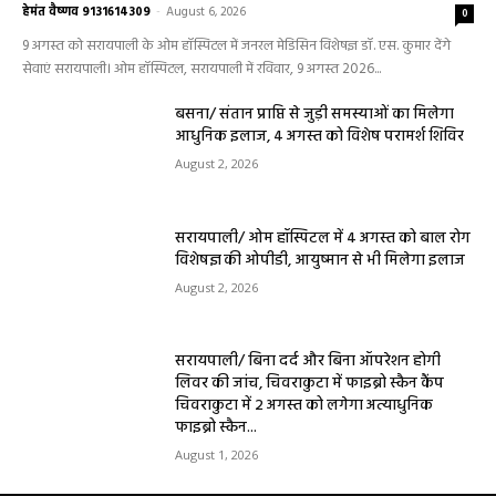
धर्म कर्म और इतिहास
Aaj ka panchang: आज का शुभ मुहूर्त: 5 मई 2026:
मंगलवार का पंचांग और शुभ समय
हेमंत वैष्णव 9131614309
-
May 5, 2026
0
05 May 2026 Today Shubh Muhurat : क्या आप आज कोई नया काम शुरू करने
की सोच रहे हैं? या कोई महत्वपूर्ण निर्णय लेने वाले...
5 May 2026 Ka Rashifal: आज बड़े मंगल के दिन
खुलेंगे इन राशियों के भाग्य के द्वार,पढ़ें दैनिक राशिफल