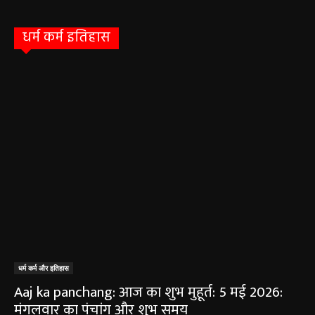
May 5, 2026
Aaj Ka Panchang 04 May 2026: आज बन रहा है
सर्वार्थ सिद्धि योग, नोट करें दिन के शुभ-अशुभ मुहूर्त, जानें
राहुकाल का समय
May 4, 2026
Aaj Ka Rashifal 4 May 2026 : सभी 12 राशियों के
लिए कैसा रहेगा आज का दिन, किसे होगा फायदा-नुकसान,
पढ़ें राशिफल
May 4, 2026
Aaj Ka Panchang 03 May 2026: ज्येष्ठ माह के
कृष्ण पक्ष की द्वितीया तिथि, जानें-शुभ मुहूर्त और राहुकाल
May 3, 2026
बलौदाबाज़ार न्यूज़