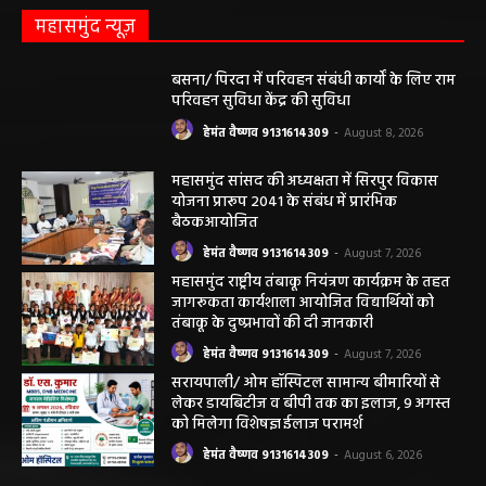
हेमंत वैष्णव 9131614309
-
June 25, 2026
सरायपाली/ भ्रष्टाचार में अब अपने बेटों को भी शामिल
करने लगे पंचायत कर्मचारी! पढ़िए महाजनपद न्यूज
की विशेष खबर
हेमंत वैष्णव 9131614309
-
June 25, 2026
CG सरायपाली/ दागदार से दमदार?” जांच आदेश
और पदोन्नति आदेश की वायरल पोस्ट से गरमाई
सियासत, कांग्रेस नेता और RTI कार्यकर्ता ने उठाए
सवाल
हेमंत वैष्णव 9131614309
-
June 14, 2026
भंवरपुर/ मरीज की जान से खिलवाड़ एक्सपायरी
बोतल चढ़ा कर डॉ साहब घंटों गायब महिला की
जान खतरे से……………….…..
हेमंत वैष्णव 9131614309
-
June 10, 2026
ABOUT US
DISCLAIMER//साइट के कुछ तत्वों में उपयोगकर्ताओं द्वारा