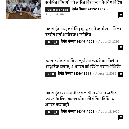
हेल्थ प्लस
सरायपाली/ ओम हॉस्पिटल सामान्य बीमारियों से
लेकर डायबिटीज व बीपी तक का इलाज, 9 अगस्त
को मिलेगा विशेषज्ञ ईलाज परामर्श
हेमंत वैष्णव 9131614309
-
August 6, 2026
0
9 अगस्त को सरायपाली के ओम हॉस्पिटल में जनरल मेडिसिन विशेषज्ञ डॉ. एस. कुमार देंगे
सेवाएं सरायपाली। ओम हॉस्पिटल, सरायपाली में रविवार, 9 अगस्त 2026...
बसना/ संतान प्राप्ति से जुड़ी समस्याओं का मिलेगा
आधुनिक इलाज, 4 अगस्त को विशेष परामर्श शिविर