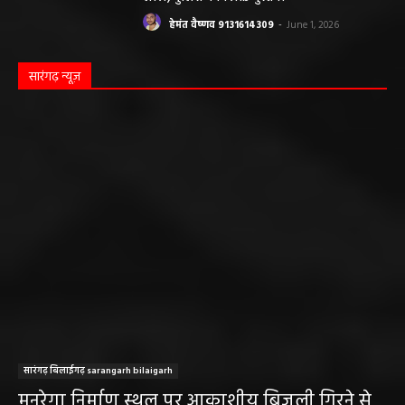
लाइसेंस निलंबित
हेमंत वैष्णव 9131614309
-
May 27, 2026
पंचायत ने नहीं दी अनुमति, फिर किसके आदेश पर
खोदा गया सरकारी तालाब? सड़क निर्माण कार्य पर
उठे सवाल
हेमंत वैष्णव 9131614309
-
May 24, 2026
अवैध रेत और ईंट परिवहन के मामले में 6 वाहन जब्त
हेमंत वैष्णव 9131614309
-
May 19, 2026
महासमुंद न्यूज़
बसना/ पिरदा में परिवहन संबंधी कार्यों के लिए राम
परिवहन सुविधा केंद्र की सुविधा
हेमंत वैष्णव 9131614309
-
August 8, 2026