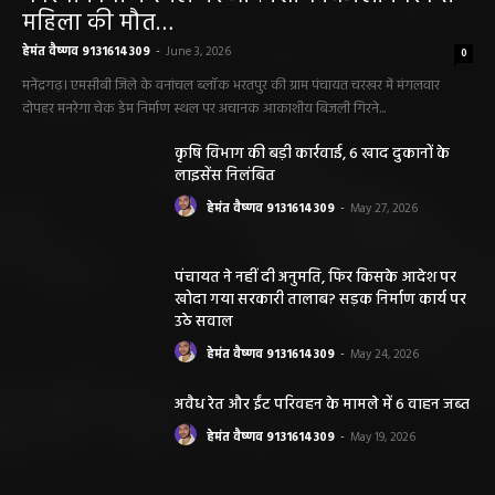
महासमुंद सांसद की अध्यक्षता में सिरपुर विकास
योजना प्रारूप 2041 के संबंध में प्रारंभिक
बैठकआयोजित
हेमंत वैष्णव 9131614309
-
August 7, 2026
महासमुंद राष्ट्रीय तंबाकू नियंत्रण कार्यक्रम के तहत
जागरूकता कार्यशाला आयोजित विद्यार्थियों को
तंबाकू के दुष्प्रभावों की दी जानकारी
हेमंत वैष्णव 9131614309
-
August 7, 2026
सरायपाली/ ओम हॉस्पिटल सामान्य बीमारियों से
लेकर डायबिटीज व बीपी तक का इलाज, 9 अगस्त
को मिलेगा विशेषज्ञ ईलाज परामर्श
हेमंत वैष्णव 9131614309
-
August 6, 2026
छत्तीसगढ़ न्यूज़
सरायपाली। “हमें विश्वास नहीं था कि हमारे खेत से
हीरा निकलेगा जहां धान उगाते हैं, उसी खेत से हीरा
निकलना हमारे लिए गर्व और...