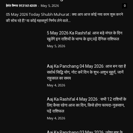
बलौदा बाजार
सीमेंट संयंत्र हादसा: ऊंचाई से गिरकर ठेका मजदूर की
मौत….
हेमंत वैष्णव 9131614309
-
June 9, 2026
0
बलौदाबाजार। जिले के ग्राम रवान स्थित एक सीमेंट संयंत्र में ऊंचाई से गिरने के कारण एक
ठेका मजदूर की मौत हो गई। मृतक की...