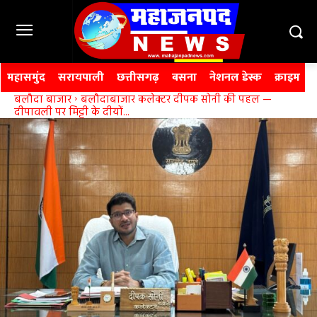
महासमुंद
सरायपाली
छत्तीसगढ़
बसना
नेशनल डेस्क
क्राइम
बलौदा बाजार
बलौदाबाजार कलेक्टर दीपक सोनी की पहल —
दीपावली पर मिट्टी के दीयों...