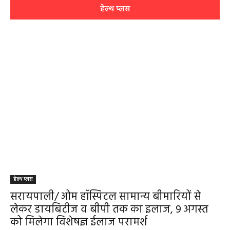
August 2, 2026
सरायपाली/ ओम हॉस्पिटल में 4 अगस्त को बाल रोग
विशेषज्ञ की ओपीडी, आयुष्मान से भी मिलेगा इलाज
August 2, 2026
सरायपाली/ बिना दर्द और बिना ऑपरेशन होगी
लिवर की जांच, चिवराकुटा में फाइब्रो स्कैन कैंप
चिवराकुटा में 2 अगस्त को लगेगा अत्याधुनिक
फाइब्रो स्कैन...
August 1, 2026
धर्म कर्म इतिहास