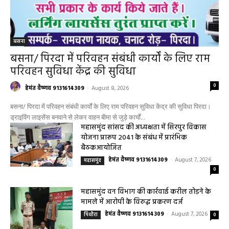
महासमुंद खाद्य सुरक्षा विभाग द्वारा पिथौरा एवं
बागबाहरा में किया औचक निरीक्षण खाद्य पदार्थों की
गुणवत्ता एवं स्वच्छता को लेकर आवश्यक
सावधानियां बरतने के...
हेमंत वैष्णव 9131614309
-
CG बागबाहरा
August 7, 2026
0
सरायपाली/ ओम हॉस्पिटल सामान्य बीमारियों से
लेकर डायबिटीज व बीपी तक का इलाज, 9 अगस्त
को मिलेगा विशेषज्ञ ईलाज परामर्श
हेमंत वैष्णव 9131614309
-
August 6, 2026
हेल्थ प्लस
0
महासमुंद कलेक्टर ने सुनी आमजनों की समस्याएं,
संबंधित विभागों को त्वरित निराकरण के दिए निर्देश
हेमंत वैष्णव 9131614309
-
Uncategorized
August 4, 2026
0
महासमुंद मातृ एवं शिशु मृत्यु दर में कमी लाने जिला
स्तरीय समीक्षा बैठक आयोजित