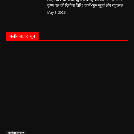
बलौदाबाजार के स्वच्छता कर्मियों को मिलेगा नया
आशियाना: 70 साल पुराने जर्जर आवासों की जगह
बनेंगे नए मकान, ₹117.14 लाख स्वीकृत
हेमंत वैष्णव 9131614309
-
June 1, 2026
बलौदाबाजार ब्रेकिंग: जिला प्रशासन ने नियमों के
विरुद्ध संचालित क्लीनिक को किया सील, क्लीनिक
संचालकों में मची अफरा-तफरी
हेमंत वैष्णव 9131614309
-
June 1, 2026
बलौदाबाजार पुलिस की बड़ी कामयाबी: साइबर
ठगी का शिकार हुई ग्रामीण महिला को वापस मिले ₹1
लाख, पुलिस ने दिखाई मुस्तैदी
हेमंत वैष्णव 9131614309
-
June 1, 2026
सारंगढ़ न्यूज़