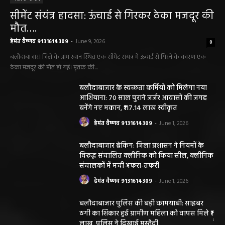
सारंगढ़ बिलाईगढ़ sarangarh bilaigarh
मनरेगा निर्माण स्थल पर आकाशीय बिजली गिरने से
महिला की मौत…
हेमंत वैष्णव 9131614309
-
June 3, 2026
0
मनेंद्रगढ़। एमसीबी जिले के वनांचल ब्लॉक भरतपुर की ग्राम पंचायत चरखर में मंगलवार
दोपहर मनरेगा चेक डेम निर्माण स्थल पर अचानक आकाशीय बिजली गिरने...
कृषि विभाग की बड़ी कार्रवाई, 6 खाद दुकानों के