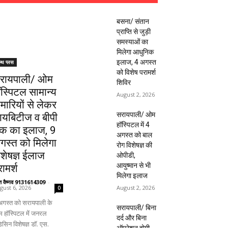
बसना/ संतान
प्राप्ति से जुड़ी
समस्याओं का
मिलेगा आधुनिक
इलाज, 4 अगस्त
ल्थ प्लस
को विशेष परामर्श
रायपाली/ ओम
शिविर
ॉस्पिटल सामान्य
August 2, 2026
ीमारियों से लेकर
सरायपाली/ ओम
ायबिटीज व बीपी
हॉस्पिटल में 4
क का इलाज, 9
अगस्त को बाल
गस्त को मिलेगा
रोग विशेषज्ञ की
िशेषज्ञ ईलाज
ओपीडी,
आयुष्मान से भी
ामर्श
मिलेगा इलाज
ंत वैष्णव 9131614309
-
August 2, 2026
gust 6, 2026
0
अगस्त को सरायपाली के
सरायपाली/ बिना
 हॉस्पिटल में जनरल
दर्द और बिना
िसिन विशेषज्ञ डॉ. एस.
ऑपरेशन होगी