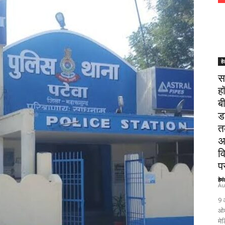
हे
स
ह
ब
ड
त
अ
व
पर
हेम
Au
9 
ओम
मेड