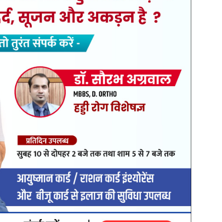
 व्यक्ति, जो खेती किसानी का कार्य करता है, दिनांक 28 सितंबर 2025 को
ल (क्रमांक CG 06 B 2736) से ग्राम मुंगई माता मंदिर दर्शन करने
र अंदर जाकर दर्शन किया।
 थी। काफी खोजबीन और आसपास पूछताछ के बाद भी वाहन का कोई पता नहीं
 यदु के नाम पर पंजीकृत है, जिसका इंजन नंबर 04K27E17360 तथा
ित कीमत लगभग 10,000 रुपये बताई गई है। वाहन चोरी की यह घटना
NS के तहत अपराध दर्ज कर पुलिस ने जांच शुरू कर दी है।