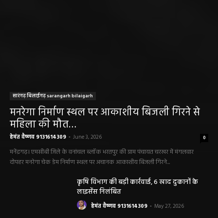
सारंगढ़ बिलाईगढ़ sarangarh bilaigarh
मनरेगा निर्माण स्थल पर आकाशीय बिजली गिरने से
महिला की मौत…
हेमंत वैष्णव 9131614309
-
June 3, 2026
0
मनेंद्रगढ़। एमसीबी जिले के वनांचल ब्लॉक भरतपुर की ग्राम पंचायत चरखर में मंगलवार
दोपहर मनरेगा चेक डेम निर्माण स्थल पर अचानक आकाशीय बिजली गिरने...
कृषि विभाग की बड़ी कार्रवाई, 6 खाद दुकानों के
लाइसेंस निलंबित
हेमंत वैष्णव 9131614309
-
May 27, 2026