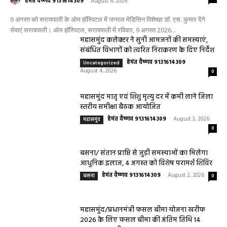
0
हेमंत वैष्णव 9131614309
-
August 6, 2026
9 अगस्त को सरायपाली के ओम हॉस्पिटल में जनरल मेडिसिन विशेषज्ञ डॉ. एस. कुमार देंगे
सेवाएं सरायपाली। ओम हॉस्पिटल, सरायपाली में रविवार, 9 अगस्त 2026...
महासमुंद कलेक्टर ने सुनी आमजनों की समस्याएं,
संबंधित विभागों को त्वरित निराकरण के दिए निर्देश
हेमंत वैष्णव 9131614309
-
Uncategorized
August 4, 2026
0
महासमुंद मातृ एवं शिशु मृत्यु दर में कमी लाने जिला
स्तरीय समीक्षा बैठक आयोजित
हेमंत वैष्णव 9131614309
-
August 3, 2026
महासमुंद
0
बसना/ संतान प्राप्ति से जुड़ी समस्याओं का मिलेगा
आधुनिक इलाज, 4 अगस्त को विशेष परामर्श शिविर
हेमंत वैष्णव 9131614309
-
August 2, 2026
बसना
0
महासमुंद/प्रधानमंत्री फसल बीमा योजना खरीफ
2026 के लिए फसल बीमा की अंतिम तिथि 14