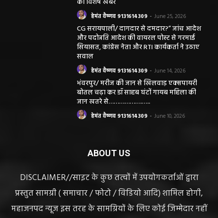
की विशेष खबर
हेमंत वैष्णव 9131614309
-
June 25, 2026
CG सरायपाली/ दागदार से दमदार?” जांच आदेश
और पदोन्नति आदेश की वायरल पोस्ट से गरमाई
सियासत, कांग्रेस नेता और RTI कार्यकर्ता ने उठाए
सवाल
हेमंत वैष्णव 9131614309
-
June 14, 2026
भंवरपुर/ मरीज की जान से खिलवाड़ एक्सपायरी
बोतल चढ़ा कर डॉ साहब घंटों गायब महिला की
जान खतरे से……………….…..
हेमंत वैष्णव 9131614309
-
June 10, 2026
ABOUT US
DISCLAIMER//साइट के कुछ तत्वों में उपयोगकर्ताओं द्वारा
प्रस्तुत सामग्री ( समाचार / फोटो / विडियो आदि) शामिल होगी,
महाजनपद न्यूज इस तरह के सामग्रियों के लिए कोई जिम्मेदार नहीं