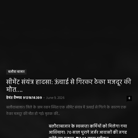
बलौदा बाजार
सीमेंट संयंत्र हादसा: ऊंचाई से गिरकर ठेका मजदूर की
मौत….
हेमंत वैष्णव 9131614309
-
June 9, 2026
0
बलौदाबाजार। जिले के ग्राम रवान स्थित एक सीमेंट संयंत्र में ऊंचाई से गिरने के कारण एक
ठेका मजदूर की मौत हो गई। मृतक की...
बलौदाबाजार के स्वच्छता कर्मियों को मिलेगा नया
आशियाना: 70 साल पुराने जर्जर आवासों की जगह