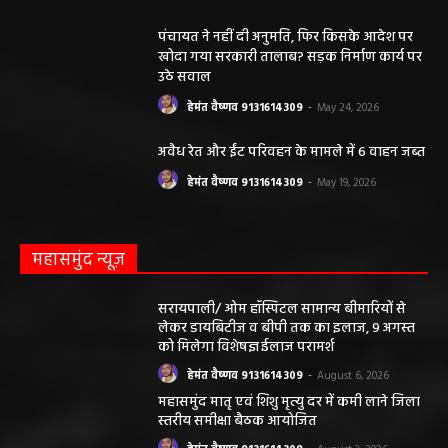
पंचायत ने नहीं दी अनुमति, फिर किसके आदेश पर
खोदा गया सरकारी तालाब? सड़क निर्माण कार्य पर
उठे सवाल
हेमंत वैष्णव 9131614309
-
May 24, 2026
अवैध रेत और ईंट परिवहन के मामले में 6 वाहन जब्त
हेमंत वैष्णव 9131614309
-
May 19, 2026
महासमुंद न्यूज़
सरायपाली/ ओम हॉस्पिटल सामान्य बीमारियों से
लेकर डायबिटीज व बीपी तक का इलाज, 9 अगस्त
को मिलेगा विशेषज्ञ ईलाज परामर्श
हेमंत वैष्णव 9131614309
-
August 6, 2026
महासमुंद मातृ एवं शिशु मृत्यु दर में कमी लाने जिला
स्तरीय समीक्षा बैठक आयोजित