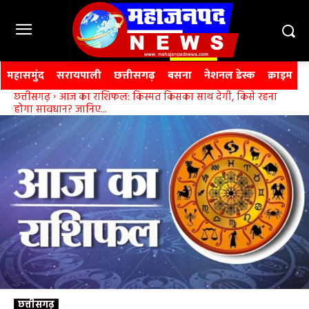
महासमुंद
सरायपाली
छत्तीसगढ़
बसना
नेशनल डेस्क
क्राइम
छत्तीसगढ़
आज का राशिफल: किस्मत किसका साथ देगी, किसे रहना
होगा सावधान? जानिए...
छत्तीसगढ़