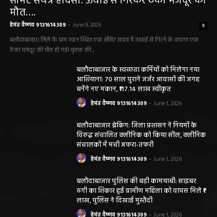
सीमेंट संयंत्र हादसा: ऊंचाई से गिरकर ठेका मजदूर की
मौत….
हेमंत वैष्णव 9131614309
-
June 9, 2026
0
बलौदाबाजार। जिले के ग्राम रवान स्थित एक सीमेंट संयंत्र में ऊंचाई से गिरने के कारण एक
ठेका मजदूर की मौत हो गई। मृतक की...
बलौदाबाजार के स्वच्छता कर्मियों को मिलेगा नया
आशियाना: 70 साल पुराने जर्जर आवासों की जगह
बनेंगे नए मकान, ₹117.14 लाख स्वीकृत
हेमंत वैष्णव 9131614309
-
June 1, 2026
बलौदाबाजार ब्रेकिंग: जिला प्रशासन ने नियमों के
विरुद्ध संचालित क्लीनिक को किया सील, क्लीनिक
संचालकों में मची अफरा-तफरी
हेमंत वैष्णव 9131614309
-
June 1, 2026
बलौदाबाजार पुलिस की बड़ी कामयाबी: साइबर
ठगी का शिकार हुई ग्रामीण महिला को वापस मिले ₹1
लाख, पुलिस ने दिखाई मुस्तैदी
हेमंत वैष्णव 9131614309
-
June 1, 2026