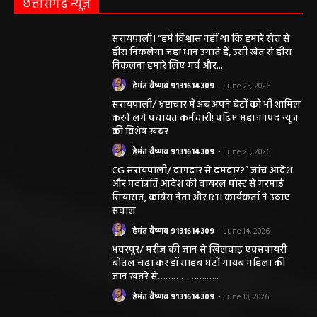
छत्तीसगढ़ न्यूज़
सरायपाली। “हमें विश्वास नहीं था कि हमारे खेत से
हीरा निकलेगा जहां धान उगाते हैं, उसी खेत से हीरा
निकलना हमारे लिए गर्व और...
हेमंत वैष्णव 9131614309
-
June 25, 2026
सरायपाली/ भ्रष्टाचार में अब अपने बेटों को भी शामिल
करने लगे पंचायत कर्मचारी! पढ़िए महाजनपद न्यूज
की विशेष खबर
हेमंत वैष्णव 9131614309
-
June 25, 2026
CG सरायपाली/ दागदार से दमदार?” जांच आदेश
और पदोन्नति आदेश की वायरल पोस्ट से गरमाई
सियासत, कांग्रेस नेता और RTI कार्यकर्ता ने उठाए
सवाल
हेमंत वैष्णव 9131614309
-
June 14, 2026
भंवरपुर/ मरीज की जान से खिलवाड़ एक्सपायरी
बोतल चढ़ा कर डॉ साहब घंटों गायब महिला की
जान खतरे से……………….…..
हेमंत वैष्णव 9131614309
-
June 10, 2026