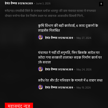
हेमंत वैष्णव 9131614309
-
June 3, 2026
0
मनेंद्रगढ़। एमसीबी जिले के वनांचल ब्लॉक भरतपुर की ग्राम पंचायत चरखर में मंगलवार
दोपहर मनरेगा चेक डेम निर्माण स्थल पर अचानक आकाशीय बिजली गिरने...
कृषि विभाग की बड़ी कार्रवाई, 6 खाद दुकानों के
लाइसेंस निलंबित
हेमंत वैष्णव 9131614309
-
May 27, 2026
पंचायत ने नहीं दी अनुमति, फिर किसके आदेश पर
खोदा गया सरकारी तालाब? सड़क निर्माण कार्य पर
उठे सवाल
हेमंत वैष्णव 9131614309
-
May 24, 2026
अवैध रेत और ईंट परिवहन के मामले में 6 वाहन जब्त
हेमंत वैष्णव 9131614309
-
May 19, 2026
महासमुंद न्यूज़