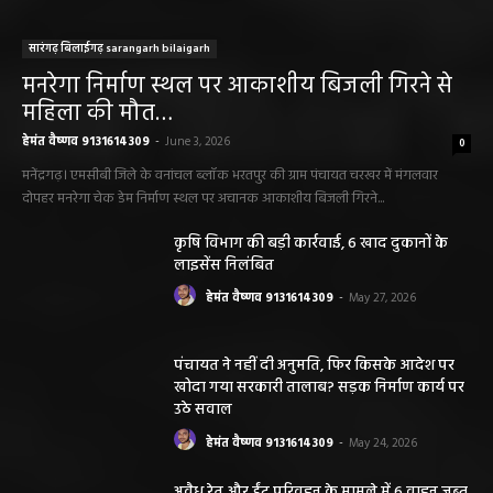
सारंगढ़ बिलाईगढ़ sarangarh bilaigarh
मनरेगा निर्माण स्थल पर आकाशीय बिजली गिरने से
महिला की मौत…
हेमंत वैष्णव 9131614309
-
June 3, 2026
0
मनेंद्रगढ़। एमसीबी जिले के वनांचल ब्लॉक भरतपुर की ग्राम पंचायत चरखर में मंगलवार
दोपहर मनरेगा चेक डेम निर्माण स्थल पर अचानक आकाशीय बिजली गिरने...
कृषि विभाग की बड़ी कार्रवाई, 6 खाद दुकानों के
लाइसेंस निलंबित
हेमंत वैष्णव 9131614309
-
May 27, 2026
पंचायत ने नहीं दी अनुमति, फिर किसके आदेश पर
खोदा गया सरकारी तालाब? सड़क निर्माण कार्य पर
उठे सवाल
हेमंत वैष्णव 9131614309
-
May 24, 2026
अवैध रेत और ईंट परिवहन के मामले में 6 वाहन जब्त