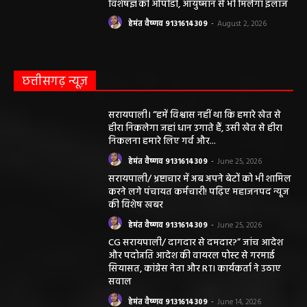
विशेषज्ञ की ओपीडी, आयुष्मान से भी मिलेगा इलाज
हेमंत वैष्णव 9131614309
-
August 2, 2026
छत्तीसगढ़ न्यूज़
सरायपाली। “हमें विश्वास नहीं था कि हमारे खेत से
हीरा निकलेगा जहां धान उगाते हैं, उसी खेत से हीरा
निकलना हमारे लिए गर्व और...
हेमंत वैष्णव 9131614309
-
June 25, 2026
सरायपाली/ भ्रष्टाचार में अब अपने बेटों को भी शामिल
करने लगे पंचायत कर्मचारी! पढ़िए महाजनपद न्यूज
की विशेष खबर
हेमंत वैष्णव 9131614309
-
June 25, 2026
CG सरायपाली/ दागदार से दमदार?” जांच आदेश
और पदोन्नति आदेश की वायरल पोस्ट से गरमाई
सियासत, कांग्रेस नेता और RTI कार्यकर्ता ने उठाए
सवाल
हेमंत वैष्णव 9131614309
-
June 14, 2026