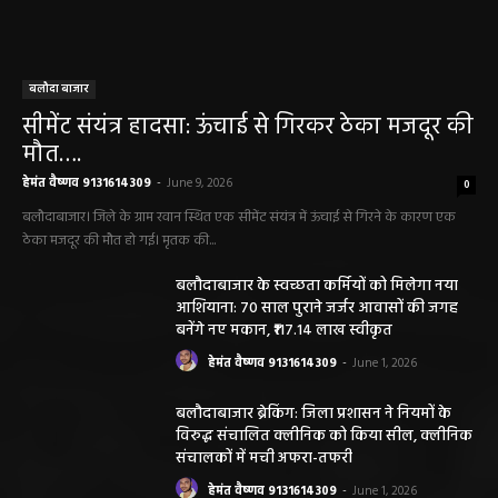
बलौदा बाजार
सीमेंट संयंत्र हादसा: ऊंचाई से गिरकर ठेका मजदूर की
मौत….
हेमंत वैष्णव 9131614309
-
June 9, 2026
0
बलौदाबाजार। जिले के ग्राम रवान स्थित एक सीमेंट संयंत्र में ऊंचाई से गिरने के कारण एक
ठेका मजदूर की मौत हो गई। मृतक की...
बलौदाबाजार के स्वच्छता कर्मियों को मिलेगा नया
आशियाना: 70 साल पुराने जर्जर आवासों की जगह
बनेंगे नए मकान, ₹117.14 लाख स्वीकृत
हेमंत वैष्णव 9131614309
-
June 1, 2026
बलौदाबाजार ब्रेकिंग: जिला प्रशासन ने नियमों के
विरुद्ध संचालित क्लीनिक को किया सील, क्लीनिक
संचालकों में मची अफरा-तफरी
हेमंत वैष्णव 9131614309
-
June 1, 2026