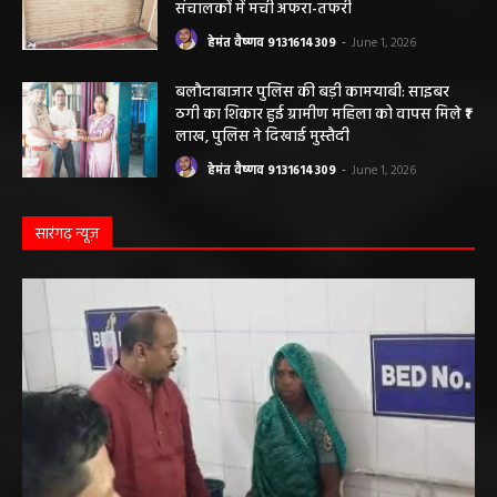
संचालकों में मची अफरा-तफरी
हेमंत वैष्णव 9131614309
-
June 1, 2026
बलौदाबाजार पुलिस की बड़ी कामयाबी: साइबर
ठगी का शिकार हुई ग्रामीण महिला को वापस मिले ₹1
लाख, पुलिस ने दिखाई मुस्तैदी
हेमंत वैष्णव 9131614309
-
June 1, 2026
सारंगढ़ न्यूज़