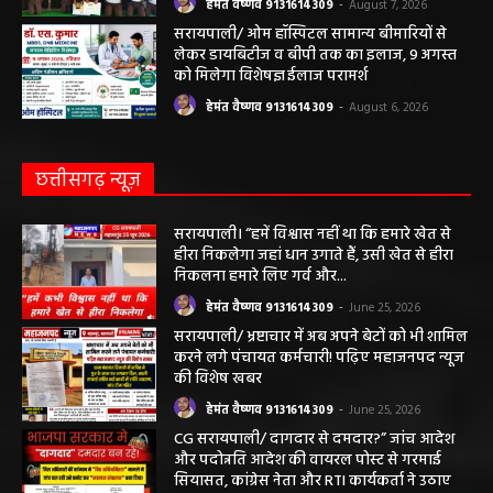
हेमंत वैष्णव 9131614309
-
August 7, 2026
सरायपाली/ ओम हॉस्पिटल सामान्य बीमारियों से
लेकर डायबिटीज व बीपी तक का इलाज, 9 अगस्त
को मिलेगा विशेषज्ञ ईलाज परामर्श
हेमंत वैष्णव 9131614309
-
August 6, 2026
छत्तीसगढ़ न्यूज़
सरायपाली। “हमें विश्वास नहीं था कि हमारे खेत से
हीरा निकलेगा जहां धान उगाते हैं, उसी खेत से हीरा
निकलना हमारे लिए गर्व और...
हेमंत वैष्णव 9131614309
-
June 25, 2026
सरायपाली/ भ्रष्टाचार में अब अपने बेटों को भी शामिल
करने लगे पंचायत कर्मचारी! पढ़िए महाजनपद न्यूज
की विशेष खबर
हेमंत वैष्णव 9131614309
-
June 25, 2026
CG सरायपाली/ दागदार से दमदार?” जांच आदेश
और पदोन्नति आदेश की वायरल पोस्ट से गरमाई
सियासत, कांग्रेस नेता और RTI कार्यकर्ता ने उठाए