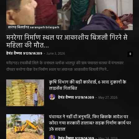
सारंगढ़ बिलाईगढ़ sarangarh bilaigarh
मनरेगा निर्माण स्थल पर आकाशीय बिजली गिरने से
महिला की मौत…
हेमंत वैष्णव 9131614309
-
June 3, 2026
0
मनेंद्रगढ़। एमसीबी जिले के वनांचल ब्लॉक भरतपुर की ग्राम पंचायत चरखर में मंगलवार
दोपहर मनरेगा चेक डेम निर्माण स्थल पर अचानक आकाशीय बिजली गिरने...
कृषि विभाग की बड़ी कार्रवाई, 6 खाद दुकानों के
लाइसेंस निलंबित
हेमंत वैष्णव 9131614309
-
May 27, 2026
पंचायत ने नहीं दी अनुमति, फिर किसके आदेश पर
खोदा गया सरकारी तालाब? सड़क निर्माण कार्य पर
उठे सवाल
हेमंत वैष्णव 9131614309
-
May 24, 2026