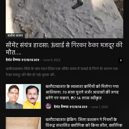
बलौदा बाजार
सीमेंट संयंत्र हादसा: ऊंचाई से गिरकर ठेका मजदूर की
मौत….
हेमंत वैष्णव 9131614309
-
June 9, 2026
0
बलौदाबाजार। जिले के ग्राम रवान स्थित एक सीमेंट संयंत्र में ऊंचाई से गिरने के कारण एक
ठेका मजदूर की मौत हो गई। मृतक की...
बलौदाबाजार के स्वच्छता कर्मियों को मिलेगा नया
आशियाना: 70 साल पुराने जर्जर आवासों की जगह
बनेंगे नए मकान, ₹117.14 लाख स्वीकृत
हेमंत वैष्णव 9131614309
-
June 1, 2026
बलौदाबाजार ब्रेकिंग: जिला प्रशासन ने नियमों के
विरुद्ध संचालित क्लीनिक को किया सील, क्लीनिक