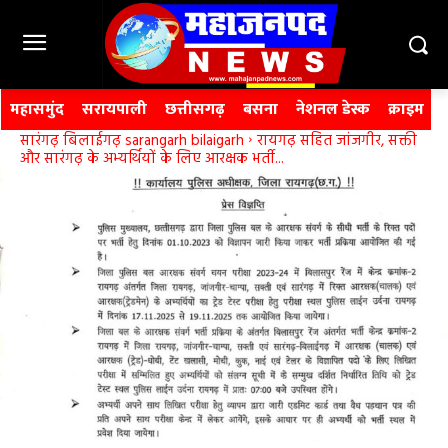
महासमुंद
सरायपाली
छत्तीसगढ़
बसना
नेशनल डेस्क
क्राइम
सारंगढ़ बिलाईगढ़ sarangarh bilaigarh
रायगढ़ सहित जांजगीर, सक्ती
और सारंगढ़ के अभ्यर्थियों के लिए आरक्षक भर्ती...