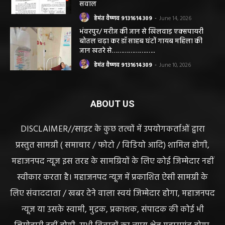
सवाल
हेमंत वैष्णव 9131614309
-
June 14, 2026
भंवरपुर/ मरीज की जान से खिलवाड़ एक्सपायरी
बोतल चढ़ा कर डॉ साहब घंटों गायब महिला की
जान खतरे से……………….…..
हेमंत वैष्णव 9131614309
-
June 10, 2026
ABOUT US
DISCLAIMER//साइट के कुछ तत्वों में उपयोगकर्ताओं द्वारा
प्रस्तुत सामग्री ( समाचार / फोटो / विडियो आदि) शामिल होगी,
महाजनपद न्यूज इस तरह के सामग्रियों के लिए कोई जिम्मेदार नहीं
स्वीकार करता है। महाजनपद न्यूज में प्रकाशित ऐसी सामग्री के
लिए संवाददाता / खबर देने वाला स्वयं जिम्मेदार होगा, महाजनपद
न्यूज या उसके स्वामी, मुद्रक, प्रकाशक, संपादक की कोई भी