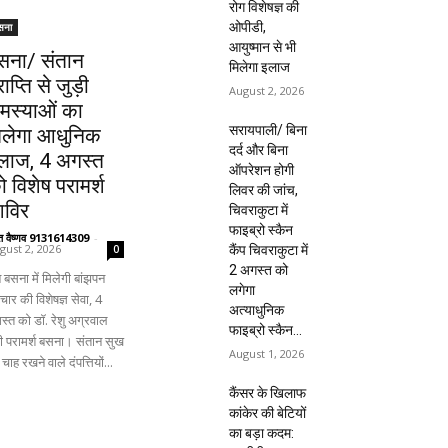
रोग विशेषज्ञ की
ओपीडी,
सना
आयुष्मान से भी
सना/ संतान
मिलेगा इलाज
राप्ति से जुड़ी
August 2, 2026
मस्याओं का
सरायपाली/ बिना
िलेगा आधुनिक
दर्द और बिना
लाज, 4 अगस्त
ऑपरेशन होगी
ो विशेष परामर्श
लिवर की जांच,
िविर
चिवराकुटा में
फाइब्रो स्कैन
ंत वैष्णव 9131614309
-
gust 2, 2026
कैंप चिवराकुटा में
0
2 अगस्त को
 बसना में मिलेगी बांझपन
लगेगा
ार की विशेषज्ञ सेवा, 4
अत्याधुनिक
स्त को डॉ. रेशु अग्रवाल
फाइब्रो स्कैन...
ंगी परामर्श बसना। संतान सुख
August 1, 2026
चाह रखने वाले दंपत्तियों...
कैंसर के खिलाफ
कांकेर की बेटियों
का बड़ा कदम: