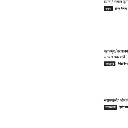
बसना/ संतान प्रा
हेमंत वैष्
बसना
महासमुंद/प्रधान
अगस्त तक बढ़ी
हेमंत वै
महासमुंद
सरायपाली/ ओम हॉस
हेमंत 
सरायपाली