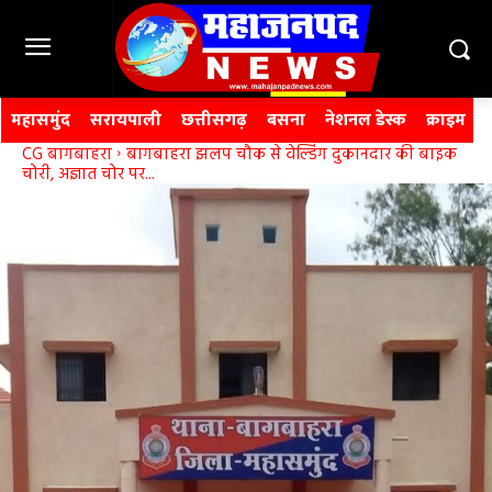
महासमुंद
सरायपाली
छत्तीसगढ़
बसना
नेशनल डेस्क
क्राइम
CG बागबाहरा
बागबाहरा झलप चौक से वेल्डिंग दुकानदार की बाइक
चोरी, अज्ञात चोर पर...