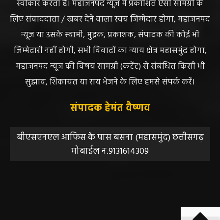
DISCLAIMER//साइट के कुछ तत्वों में उपयोगकर्ताओं द्वारा
प्रस्तुत सामग्री ( समाचार / फोटो / विडियो आदि) शामिल होगी,
महाजनपद न्यूज इस तरह के सामग्रियों के लिए कोई जिम्मेदार नहीं
स्वीकार करता है। महाजनपद न्यूज में प्रकाशित ऐसी सामग्री के
लिए संवाददाता / खबर देने वाला स्वयं जिम्मेदार होगा, महाजनपद
न्यूज या उसके स्वामी, मुद्रक, प्रकाशक, संपादक की कोई भी
जिम्मेदारी नहीं होगी, सभी विवादों का न्याय क्षेत्र महासमुंद होगा,
महाजनपद न्यूज की विषय सामग्री (कटेंट) से संबंधित किसी भी
सुझाव, शिकायत या राय भेजने के लिए हमसे संपर्क करें।
संपादक हेमंत वैष्णव
बीएसएनएल आफिस के पास बसना (महासमुंद) छत्तीसगढ़
मोबाईल न.9131614309