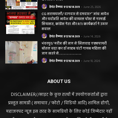
निकलना हमारे लिए गर्व और...
हेमंत वैष्णव 9131614309
-
June 25, 2026
सरायपाली/ भ्रष्टाचार में अब अपने बेटों को भी शामिल
करने लगे पंचायत कर्मचारी! पढ़िए महाजनपद न्यूज
की विशेष खबर
हेमंत वैष्णव 9131614309
-
June 25, 2026
CG सरायपाली/ दागदार से दमदार?” जांच आदेश
और पदोन्नति आदेश की वायरल पोस्ट से गरमाई
सियासत, कांग्रेस नेता और RTI कार्यकर्ता ने उठाए
सवाल
हेमंत वैष्णव 9131614309
-
June 14, 2026
भंवरपुर/ मरीज की जान से खिलवाड़ एक्सपायरी
बोतल चढ़ा कर डॉ साहब घंटों गायब महिला की
जान खतरे से……………….…..
हेमंत वैष्णव 9131614309
-
June 10, 2026
ABOUT US