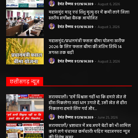
हेमंत वैष्णव 9131614309
-
August 7, 2026
सरायपाली/ ओम हॉस्पिटल सामान्य बीमारियों से
लेकर डायबिटीज व बीपी तक का इलाज, 9 अगस्त
को मिलेगा विशेषज्ञ ईलाज परामर्श
हेमंत वैष्णव 9131614309
-
August 6, 2026
महासमुंद मातृ एवं शिशु मृत्यु दर में कमी लाने जिला
स्तरीय समीक्षा बैठक आयोजित
हेमंत वैष्णव 9131614309
-
August 3, 2026
महासमुंद/प्रधानमंत्री फसल बीमा योजना खरीफ
2026 के लिए फसल बीमा की अंतिम तिथि 14
अगस्त तक बढ़ी
हेमंत वैष्णव 9131614309
-
August 2, 2026
छत्तीसगढ़ न्यूज़
सरायपाली। “हमें विश्वास नहीं था कि हमारे खेत से
हीरा निकलेगा जहां धान उगाते हैं, उसी खेत से हीरा