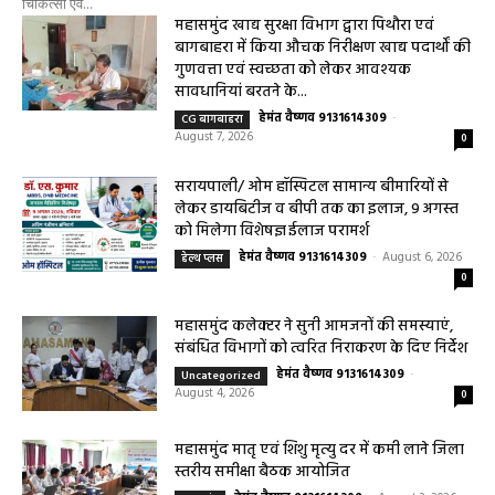
0
हेमंत वैष्णव 9131614309
-
August 7, 2026
महासमुंद राष्ट्रीय तंबाकू नियंत्रण कार्यक्रम के तहत जागरूकता कार्यशाला आयोजित
विद्यार्थियों को तंबाकू के दुष्प्रभावों की दी जानकारी महासमुंद, 07 अगस्त 2026/ मुख्य
चिकित्सा एवं...
महासमुंद खाद्य सुरक्षा विभाग द्वारा पिथौरा एवं
बागबाहरा में किया औचक निरीक्षण खाद्य पदार्थों की
गुणवत्ता एवं स्वच्छता को लेकर आवश्यक
सावधानियां बरतने के...
हेमंत वैष्णव 9131614309
-
CG बागबाहरा
August 7, 2026
0
सरायपाली/ ओम हॉस्पिटल सामान्य बीमारियों से
लेकर डायबिटीज व बीपी तक का इलाज, 9 अगस्त
को मिलेगा विशेषज्ञ ईलाज परामर्श
हेमंत वैष्णव 9131614309
-
August 6, 2026
हेल्थ प्लस
0
महासमुंद कलेक्टर ने सुनी आमजनों की समस्याएं,
संबंधित विभागों को त्वरित निराकरण के दिए निर्देश
हेमंत वैष्णव 9131614309
-
Uncategorized