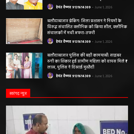
ठेका मजदूर की मौत हो गई। मृतक की...
बलौदाबाजार के स्वच्छता कर्मियों को मिलेगा नया
आशियाना: 70 साल पुराने जर्जर आवासों की जगह
बनेंगे नए मकान, ₹117.14 लाख स्वीकृत
हेमंत वैष्णव 9131614309
-
June 1, 2026
बलौदाबाजार ब्रेकिंग: जिला प्रशासन ने नियमों के
विरुद्ध संचालित क्लीनिक को किया सील, क्लीनिक
संचालकों में मची अफरा-तफरी
हेमंत वैष्णव 9131614309
-
June 1, 2026
बलौदाबाजार पुलिस की बड़ी कामयाबी: साइबर
ठगी का शिकार हुई ग्रामीण महिला को वापस मिले ₹1
लाख, पुलिस ने दिखाई मुस्तैदी
हेमंत वैष्णव 9131614309
-
June 1, 2026
सारंगढ़ न्यूज़