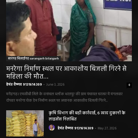
सारंगढ़ बिलाईगढ़ sarangarh bilaigarh
मनरेगा निर्माण स्थल पर आकाशीय बिजली गिरने से
महिला की मौत…
हेमंत वैष्णव 9131614309
-
June 3, 2026
0
मनेंद्रगढ़। एमसीबी जिले के वनांचल ब्लॉक भरतपुर की ग्राम पंचायत चरखर में मंगलवार
दोपहर मनरेगा चेक डेम निर्माण स्थल पर अचानक आकाशीय बिजली गिरने...