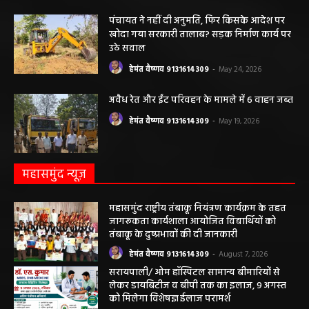
कृषि विभाग की बड़ी कार्रवाई, 6 खाद दुकानों के
लाइसेंस निलंबित
हेमंत वैष्णव 9131614309
-
May 27, 2026
पंचायत ने नहीं दी अनुमति, फिर किसके आदेश पर
खोदा गया सरकारी तालाब? सड़क निर्माण कार्य पर
उठे सवाल
हेमंत वैष्णव 9131614309
-
May 24, 2026
अवैध रेत और ईंट परिवहन के मामले में 6 वाहन जब्त
हेमंत वैष्णव 9131614309
-
May 19, 2026
महासमुंद न्यूज़
महासमुंद राष्ट्रीय तंबाकू नियंत्रण कार्यक्रम के तहत
जागरूकता कार्यशाला आयोजित विद्यार्थियों को
तंबाकू के दुष्प्रभावों की दी जानकारी