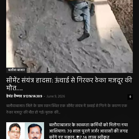
बलौदा बाजार
सीमेंट संयंत्र हादसा: ऊंचाई से गिरकर ठेका मजदूर की
मौत….
हेमंत वैष्णव 9131614309
-
June 9, 2026
0
बलौदाबाजार। जिले के ग्राम रवान स्थित एक सीमेंट संयंत्र में ऊंचाई से गिरने के कारण एक