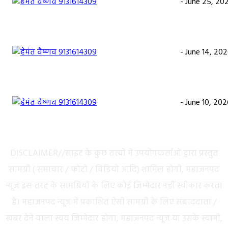
हेमंत वैष्णव 9131614309
-
June 25, 20
CG सरायपाली/ दागदार से दमदार?” जांच आदेश और पदोन्नति आदेश की वायरल 
से गरमाई सियासत, कांग्रेस नेता और RTI कार्यकर्ता ने उठाए सवाल
हेमंत वैष्णव 9131614309
-
June 14, 20
भंवरपुर/ मरीज की जान से खिलवाड़ एक्सपायरी बोतल चढ़ा कर डॉ साहब घंटों ग
महिला की जान खतरे से……………….…..
हेमंत वैष्णव 9131614309
-
June 10, 202
ABOUT US
DISCLAIMER//साइट के कुछ तत्वों में उपयोगकर्ताओं द्वारा प्रस्तुत
सामग्री ( समाचार / फोटो / विडियो आदि) शामिल होगी, महाजनपद
न्यूज इस तरह के सामग्रियों के लिए कोई जिम्मेदार नहीं स्वीकार करता
है। महाजनपद न्यूज में प्रकाशित ऐसी सामग्री के लिए संवाददाता /
खबर देने वाला स्वयं जिम्मेदार होगा, महाजनपद न्यूज या उसके स्वामी,