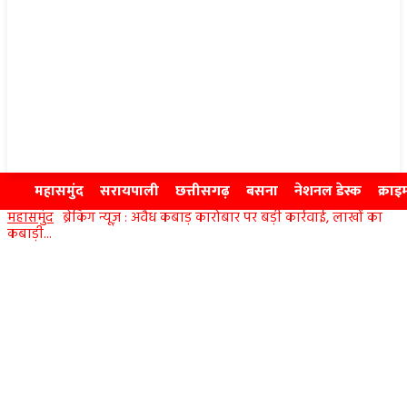
महासमुंद
सरायपाली
छत्तीसगढ़
बसना
नेशनल डेस्क
क्राइ
महासमुंद
ब्रेकिंग न्यूज़ : अवैध कबाड़ कारोबार पर बड़ी कार्रवाई, लाखों का
कबाड़ी...