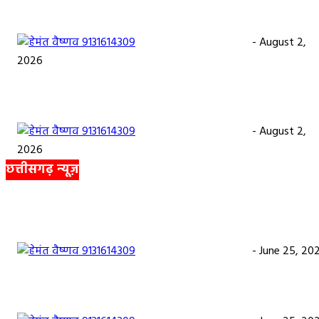
महासमुंद/प्रधानमंत्री फसल बीमा योजना खरीफ 2026 के लिए फसल बीमा की
अंतिम तिथि 14 अगस्त तक बढ़ी
हेमंत वैष्णव 9131614309
-
August 2,
2026
सरायपाली/ ओम हॉस्पिटल में 4 अगस्त को बाल रोग विशेषज्ञ की ओपीडी, आयुष्मा
से भी मिलेगा इलाज
हेमंत वैष्णव 9131614309
-
August 2,
2026
छत्तीसगढ़ न्यूज़
सरायपाली। “हमें विश्वास नहीं था कि हमारे खेत से हीरा निकलेगा जहां धान उगाते हैं
खेत से हीरा निकलना हमारे लिए गर्व और...
हेमंत वैष्णव 9131614309
-
June 25, 20
सरायपाली/ भ्रष्टाचार में अब अपने बेटों को भी शामिल करने लगे पंचायत कर्मचारी! 
महाजनपद न्यूज की विशेष खबर