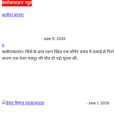
बलौदाबाज़ार न्यूज़
बलौदा बाजार
सीमेंट संयंत्र हादसा: ऊंचाई से गिरकर ठेका मजदूर की मौत…
हेमंत वैष्णव 9131614309
-
June 9, 2026
0
बलौदाबाजार। जिले के ग्राम रवान स्थित एक सीमेंट संयंत्र में ऊंचाई से गिरन
कारण एक ठेका मजदूर की मौत हो गई। मृतक की...
बलौदाबाजार के स्वच्छता कर्मियों को मिलेगा नया आशियाना
साल पुराने जर्जर आवासों की जगह बनेंगे नए मकान, ₹117.14
स्वीकृत
हेमंत वैष्णव 9131614309
-
June 1, 2026