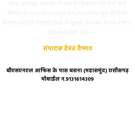
मुद्रक, प्रकाशक, संपादक की कोई भी जिम्मेदारी नहीं होगी, सभी
विवादों का न्याय क्षेत्र महासमुंद होगा, महाजनपद न्यूज की विषय
सामग्री (कटेंट) से संबंधित किसी भी सुझाव, शिकायत या राय भेजने के
लिए हमसे संपर्क करें।
संपादक हेमंत वैष्णव
बीएसएनएल आफिस के पास बसना (महासमुंद) छत्तीसगढ़
मोबाईल न.9131614309