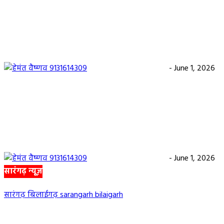
बलौदाबाजार ब्रेकिंग: जिला प्रशासन ने नियमों के विरुद्ध सं
क्लीनिक को किया सील, क्लीनिक संचालकों में मची अफरा-
तफरी
हेमंत वैष्णव 9131614309
-
June 1, 2026
बलौदाबाजार पुलिस की बड़ी कामयाबी: साइबर ठगी का श
हुई ग्रामीण महिला को वापस मिले ₹1 लाख, पुलिस ने दिखाई
मुस्तैदी
हेमंत वैष्णव 9131614309
-
June 1, 2026
सारंगढ़ न्यूज़
सारंगढ़ बिलाईगढ़ sarangarh bilaigarh
मनरेगा निर्माण स्थल पर आकाशीय बिजली गिरने से महिला 