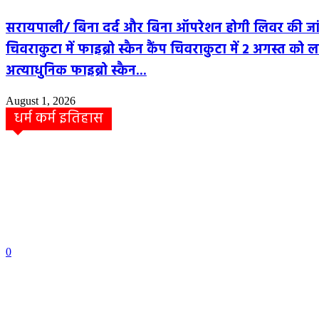
सरायपाली/ बिना दर्द और बिना ऑपरेशन होगी लिवर की जा
चिवराकुटा में फाइब्रो स्कैन कैंप चिवराकुटा में 2 अगस्त को ल
अत्याधुनिक फाइब्रो स्कैन...
August 1, 2026
धर्म कर्म इतिहास
धर्म कर्म और इतिहास
Aaj ka panchang: आज का शुभ मुहूर्त: 5 मई 2026: मंगलवार
पंचांग और शुभ समय
हेमंत वैष्णव 9131614309
-
May 5, 2026
0
05 May 2026 Today Shubh Muhurat : क्या आप आज कोई नया काम शुरू क
सोच रहे हैं? या कोई महत्वपूर्ण निर्णय लेने वाले...