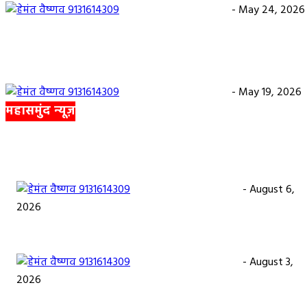
हेमंत वैष्णव 9131614309
-
May 24, 2026
अवैध रेत और ईंट परिवहन के मामले में 6 वाहन जब्त
हेमंत वैष्णव 9131614309
-
May 19, 2026
महासमुंद न्यूज़
सरायपाली/ ओम हॉस्पिटल सामान्य बीमारियों से लेकर डायबिटीज व बीपी तक का
इलाज, 9 अगस्त को मिलेगा विशेषज्ञ ईलाज परामर्श
हेमंत वैष्णव 9131614309
-
August 6,
2026
महासमुंद मातृ एवं शिशु मृत्यु दर में कमी लाने जिला स्तरीय समीक्षा बैठक आयोजित
हेमंत वैष्णव 9131614309
-
August 3,
2026