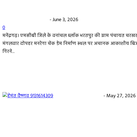
मौत…
हेमंत वैष्णव 9131614309
-
June 3, 2026
0
मनेंद्रगढ़। एमसीबी जिले के वनांचल ब्लॉक भरतपुर की ग्राम पंचायत चरखर 
मंगलवार दोपहर मनरेगा चेक डेम निर्माण स्थल पर अचानक आकाशीय बि
गिरने...
कृषि विभाग की बड़ी कार्रवाई, 6 खाद दुकानों के लाइसेंस
निलंबित
हेमंत वैष्णव 9131614309
-
May 27, 2026
पंचायत ने नहीं दी अनुमति, फिर किसके आदेश पर खोदा गय
सरकारी तालाब? सड़क निर्माण कार्य पर उठे सवाल