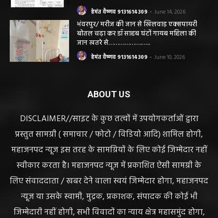
CG सरायपाली/ दागदार से दमदार?” जांच आदेश
और पदोन्नति आदेश की वायरल पोस्ट से गरमाई
सियासत, कांग्रेस नेता और RTI कार्यकर्ता ने उठाए
सवाल
हेमंत वैष्णव 9131614309
-
June 14, 2026
भंवरपुर/ मरीज की जान से खिलवाड़ एक्सपायरी
बोतल चढ़ा कर डॉ साहब घंटों गायब महिला की
जान खतरे से……………….…..
हेमंत वैष्णव 9131614309
-
June 10, 2026
ABOUT US
DISCLAIMER//साइट के कुछ तत्वों में उपयोगकर्ताओं द्वारा
प्रस्तुत सामग्री ( समाचार / फोटो / विडियो आदि) शामिल होगी,
महाजनपद न्यूज इस तरह के सामग्रियों के लिए कोई जिम्मेदार नहीं
स्वीकार करता है। महाजनपद न्यूज में प्रकाशित ऐसी सामग्री के
लिए संवाददाता / खबर देने वाला स्वयं जिम्मेदार होगा, महाजनपद