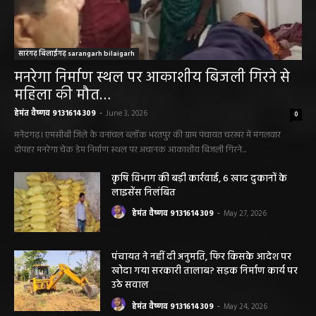
सारंगढ़ बिलाईगढ़ sarangarh bilaigarh
मनरेगा निर्माण स्थल पर आकाशीय बिजली गिरने से
महिला की मौत…
हेमंत वैष्णव 9131614309
-
June 3, 2026
0
मनेंद्रगढ़। एमसीबी जिले के वनांचल ब्लॉक भरतपुर की ग्राम पंचायत चरखर में मंगलवार
दोपहर मनरेगा चेक डेम निर्माण स्थल पर अचानक आकाशीय बिजली गिरने...
कृषि विभाग की बड़ी कार्रवाई, 6 खाद दुकानों के
लाइसेंस निलंबित
हेमंत वैष्णव 9131614309
-
May 27, 2026
पंचायत ने नहीं दी अनुमति, फिर किसके आदेश पर