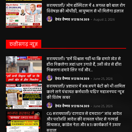
2026 के लिए फसल बीमा की अंतिम तिथि 14
अगस्त तक बढ़ी
हेमंत वैष्णव 9131614309
-
August 2, 2026
सरायपाली/ ओम हॉस्पिटल में 4 अगस्त को बाल रोग
विशेषज्ञ की ओपीडी, आयुष्मान से भी मिलेगा इलाज
हेमंत वैष्णव 9131614309
-
August 2, 2026
छत्तीसगढ़ न्यूज़
सरायपाली। “हमें विश्वास नहीं था कि हमारे खेत से
हीरा निकलेगा जहां धान उगाते हैं, उसी खेत से हीरा
निकलना हमारे लिए गर्व और...
हेमंत वैष्णव 9131614309
-
June 25, 2026
सरायपाली/ भ्रष्टाचार में अब अपने बेटों को भी शामिल
करने लगे पंचायत कर्मचारी! पढ़िए महाजनपद न्यूज
की विशेष खबर
हेमंत वैष्णव 9131614309
-
June 25, 2026