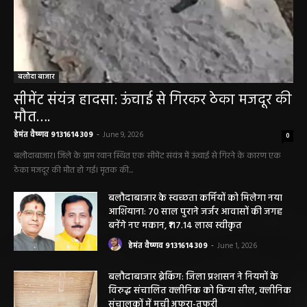
बलौदा बाजार
सीमेंट संयंत्र हादसा: ऊंचाई से गिरकर ठेका मजदूर की
मौत….
हेमंत वैष्णव 9131614309
-
June 9, 2026
0
बलौदाबाजार। जिले के ग्राम रवान स्थित एक सीमेंट संयंत्र में ऊंचाई से गिरने के कारण एक
ठेका मजदूर की मौत हो गई। मृतक की...
बलौदाबाजार के स्वच्छता कर्मियों को मिलेगा नया
आशियाना: 70 साल पुराने जर्जर आवासों की जगह
बनेंगे नए मकान, ₹117.14 लाख स्वीकृत
हेमंत वैष्णव 9131614309
-
June 1, 2026