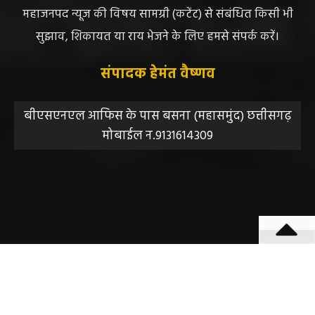
न्यूज या उसके स्वामी, मुद्रक, प्रकाशक, संपादक की कोई भी
जिम्मेदारी नहीं होगी, सभी विवादों का न्याय क्षेत्र महासमुंद होगा,
महाजनपद न्यूज की विषय सामग्री (कटेंट) से संबंधित किसी भी
सुझाव, शिकायत या राय भेजने के लिए हमसे संपर्क करें।
संपादक हेमंत वैष्णव
बीएसएनएल आफिस के पास बसना (महासमुंद) छत्तीसगढ़
मोबाईल न.9131614309