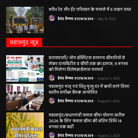
खोदा गया सरकारी तालाब? सड़क निर्माण कार्य पर
उठे सवाल
हेमंत वैष्णव 9131614309
-
May 24, 2026
अवैध रेत और ईंट परिवहन के मामले में 6 वाहन जब्त
हेमंत वैष्णव 9131614309
-
May 19, 2026
महासमुंद न्यूज़
सरायपाली/ ओम हॉस्पिटल सामान्य बीमारियों से
लेकर डायबिटीज व बीपी तक का इलाज, 9 अगस्त
को मिलेगा विशेषज्ञ ईलाज परामर्श
हेमंत वैष्णव 9131614309
-
August 6, 2026
महासमुंद मातृ एवं शिशु मृत्यु दर में कमी लाने जिला
स्तरीय समीक्षा बैठक आयोजित
हेमंत वैष्णव 9131614309
-
August 3, 2026
महासमुंद/प्रधानमंत्री फसल बीमा योजना खरीफ