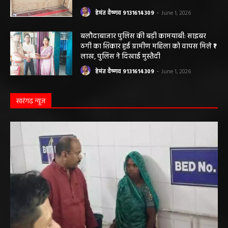
बलौदाबाजार ब्रेकिंग: जिला प्रशासन ने नियमों के
विरुद्ध संचालित क्लीनिक को किया सील, क्लीनिक
संचालकों में मची अफरा-तफरी
हेमंत वैष्णव 9131614309
-
June 1, 2026
बलौदाबाजार पुलिस की बड़ी कामयाबी: साइबर
ठगी का शिकार हुई ग्रामीण महिला को वापस मिले ₹1
लाख, पुलिस ने दिखाई मुस्तैदी
हेमंत वैष्णव 9131614309
-
June 1, 2026
सारंगढ़ न्यूज़