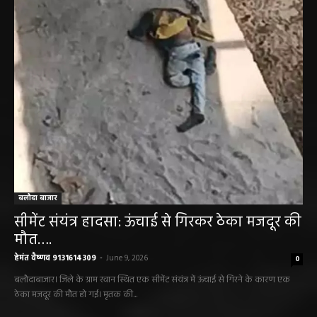
बलौदा बाजार
सीमेंट संयंत्र हादसा: ऊंचाई से गिरकर ठेका मजदूर की
मौत….
हेमंत वैष्णव 9131614309
-
June 9, 2026
0
बलौदाबाजार। जिले के ग्राम रवान स्थित एक सीमेंट संयंत्र में ऊंचाई से गिरने के कारण एक
ठेका मजदूर की मौत हो गई। मृतक की...