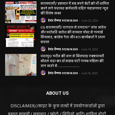
सरायपाली/ भ्रष्टाचार में अब अपने बेटों को भी शामिल
करने लगे पंचायत कर्मचारी! पढ़िए महाजनपद न्यूज
की विशेष खबर
हेमंत वैष्णव 9131614309
-
June 25, 2026
CG सरायपाली/ दागदार से दमदार?” जांच आदेश
और पदोन्नति आदेश की वायरल पोस्ट से गरमाई
सियासत, कांग्रेस नेता और RTI कार्यकर्ता ने उठाए
सवाल
हेमंत वैष्णव 9131614309
-
June 14, 2026
भंवरपुर/ मरीज की जान से खिलवाड़ एक्सपायरी
बोतल चढ़ा कर डॉ साहब घंटों गायब महिला की
जान खतरे से……………….…..
हेमंत वैष्णव 9131614309
-
June 10, 2026
ABOUT US
DISCLAIMER//साइट के कुछ तत्वों में उपयोगकर्ताओं द्वारा
प्रस्तुत सामग्री ( समाचार / फोटो / विडियो आदि) शामिल होगी,