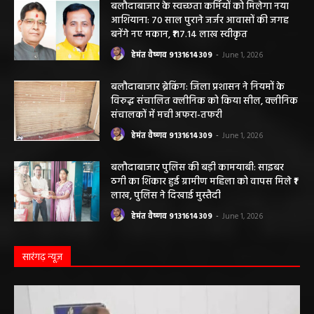
बलौदाबाजार के स्वच्छता कर्मियों को मिलेगा नया
आशियाना: 70 साल पुराने जर्जर आवासों की जगह
बनेंगे नए मकान, ₹117.14 लाख स्वीकृत
हेमंत वैष्णव 9131614309
-
June 1, 2026
बलौदाबाजार ब्रेकिंग: जिला प्रशासन ने नियमों के
विरुद्ध संचालित क्लीनिक को किया सील, क्लीनिक
संचालकों में मची अफरा-तफरी
हेमंत वैष्णव 9131614309
-
June 1, 2026
बलौदाबाजार पुलिस की बड़ी कामयाबी: साइबर
ठगी का शिकार हुई ग्रामीण महिला को वापस मिले ₹1
लाख, पुलिस ने दिखाई मुस्तैदी
हेमंत वैष्णव 9131614309
-
June 1, 2026
सारंगढ़ न्यूज़