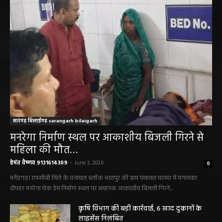
सारंगढ़ बिलाईगढ़ sarangarh bilaigarh
मनरेगा निर्माण स्थल पर आकाशीय बिजली गिरने से
महिला की मौत…
हेमंत वैष्णव 9131614309
-
June 3, 2026
0
मनेंद्रगढ़। एमसीबी जिले के वनांचल ब्लॉक भरतपुर की ग्राम पंचायत चरखर में मंगलवार
दोपहर मनरेगा चेक डेम निर्माण स्थल पर अचानक आकाशीय बिजली गिरने...
कृषि विभाग की बड़ी कार्रवाई, 6 खाद दुकानों के
लाइसेंस निलंबित