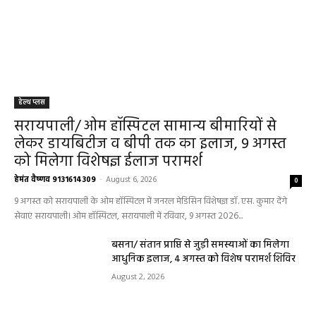
हेल्थ प्लस
सरायपाली/ ओम हॉस्पिटल सामान्य बीमारियों से
लेकर डायबिटीज व बीपी तक का इलाज, 9 अगस्त
को मिलेगा विशेषज्ञ ईलाज परामर्श
हेमंत वैष्णव 9131614309
-
August 6, 2026
0
9 अगस्त को सरायपाली के ओम हॉस्पिटल में जनरल मेडिसिन विशेषज्ञ डॉ. एस. कुमार देंगे
सेवाएं सरायपाली। ओम हॉस्पिटल, सरायपाली में रविवार, 9 अगस्त 2026...
बसना/ संतान प्राप्ति से जुड़ी समस्याओं का मिलेगा
आधुनिक इलाज, 4 अगस्त को विशेष परामर्श शिविर
August 2, 2026