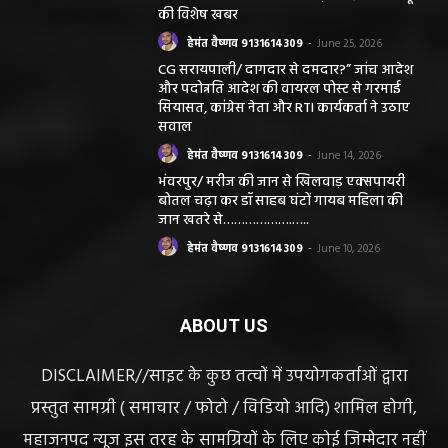
की विशेष खबर
हेमंत वैष्णव 9131614309
-
June 25, 2026
CG सरायपाली/ दागदार से दमदार?” जांच आदेश
और पदोन्नति आदेश की वायरल पोस्ट से गरमाई
सियासत, कांग्रेस नेता और RTI कार्यकर्ता ने उठाए
सवाल
हेमंत वैष्णव 9131614309
-
June 14, 2026
भंवरपुर/ मरीज की जान से खिलवाड़ एक्सपायरी
बोतल चढ़ा कर डॉ साहब घंटों गायब महिला की
जान खतरे से……………….…..
हेमंत वैष्णव 9131614309
-
June 10, 2026
ABOUT US
DISCLAIMER//साइट के कुछ तत्वों में उपयोगकर्ताओं द्वारा
प्रस्तुत सामग्री ( समाचार / फोटो / विडियो आदि) शामिल होगी,
महाजनपद न्यूज इस तरह के सामग्रियों के लिए कोई जिम्मेदार नहीं