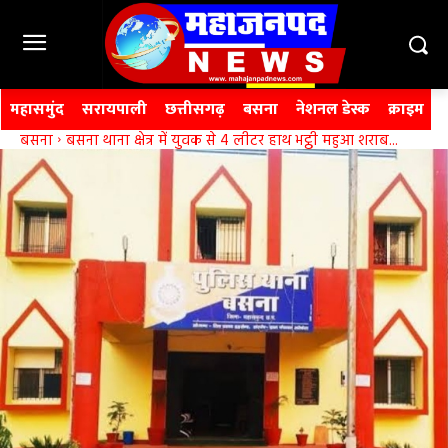
महासमुंद
सरायपाली
छत्तीसगढ़
बसना
नेशनल डेस्क
क्राइम
बसना
बसना थाना क्षेत्र में युवक से 4 लीटर हाथ भट्ठी महुआ शराब...