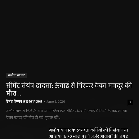
बलौदा बाजार
सीमेंट संयंत्र हादसा: ऊंचाई से गिरकर ठेका मजदूर की
मौत….
हेमंत वैष्णव 9131614309
-
June 9, 2026
0
बलौदाबाजार। जिले के ग्राम रवान स्थित एक सीमेंट संयंत्र में ऊंचाई से गिरने के कारण एक
ठेका मजदूर की मौत हो गई। मृतक की...
बलौदाबाजार के स्वच्छता कर्मियों को मिलेगा नया
आशियाना: 70 साल पुराने जर्जर आवासों की जगह