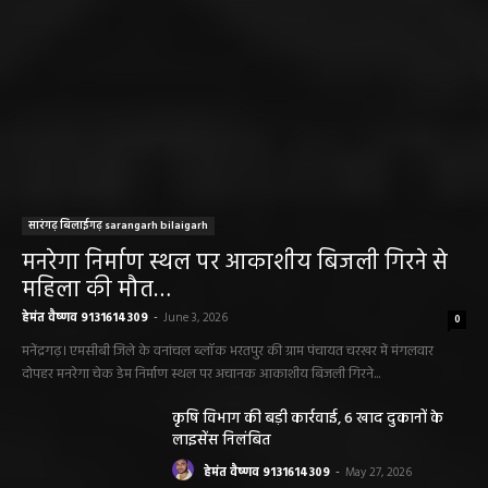
सारंगढ़ बिलाईगढ़ sarangarh bilaigarh
मनरेगा निर्माण स्थल पर आकाशीय बिजली गिरने से
महिला की मौत…
हेमंत वैष्णव 9131614309
-
June 3, 2026
0
मनेंद्रगढ़। एमसीबी जिले के वनांचल ब्लॉक भरतपुर की ग्राम पंचायत चरखर में मंगलवार
दोपहर मनरेगा चेक डेम निर्माण स्थल पर अचानक आकाशीय बिजली गिरने...
कृषि विभाग की बड़ी कार्रवाई, 6 खाद दुकानों के
लाइसेंस निलंबित
हेमंत वैष्णव 9131614309
-
May 27, 2026