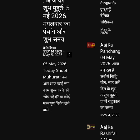
: आज का
के भाग्य के
शुभ मुहूर्त: 5
द्वार,पढ़ें
मई 2026:
दैनिक
राशिफल
मंगलवार का
May 5,
पंचांग और
2026
शुभ समय
Aaj Ka
हेमंत वैष्णव
9131614309
-
Panchang
May 5, 2026
0
04 May
05 May 2026
2026: आज
Today Shubh
बन रहा है
सर्वार्थ सिद्धि
Muhurat : क्या
योग, नोट करें
आप आज कोई नया
दिन के शुभ-
काम शुरू करने की
अशुभ मुहूर्त,
सोच रहे हैं? या कोई
जानें राहुकाल
महत्वपूर्ण निर्णय लेने
का समय
वाले...
May 4, 2026
Aaj Ka
Rashifal
4 May