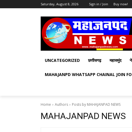
Saturday, August 8, 2026
Sign in / Join
Buy now!
UNCATEGORIZED
छत्तीसगढ़
महासमुंद
न
MAHAJANPD WHATSAPP CHAINAL JOIN F
Home
Authors
Posts by MAHAJANPAD NEWS
MAHAJANPAD NEWS