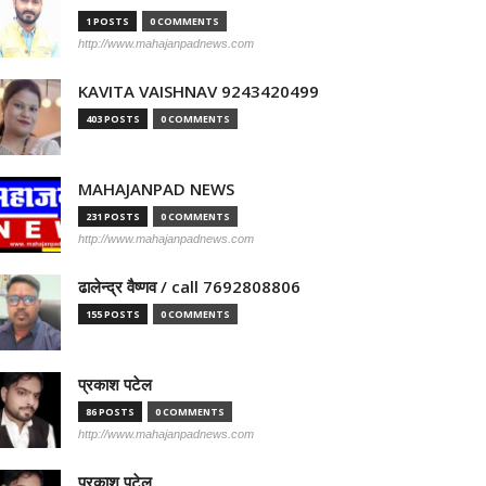
1 POSTS
0 COMMENTS
http://www.mahajanpadnews.com
KAVITA VAISHNAV 9243420499
403 POSTS
0 COMMENTS
MAHAJANPAD NEWS
231 POSTS
0 COMMENTS
http://www.mahajanpadnews.com
ढालेन्द्र वैष्णव / call 7692808806
155 POSTS
0 COMMENTS
प्रकाश पटेल
86 POSTS
0 COMMENTS
http://www.mahajanpadnews.com
प्रकाश पटेल