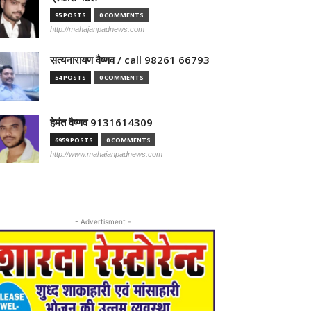
95 POSTS
0 COMMENTS
http://mahajanpadnews.com
सत्यनारायण वैष्णव / call 98261 66793
54 POSTS
0 COMMENTS
हेमंत वैष्णव 9131614309
6959 POSTS
0 COMMENTS
http://www.mahajanpadnews.com
- Advertisment -