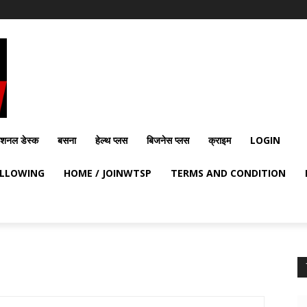
ेशनल डेस्क
बसना
हेल्थ प्लस
बिजनेस प्लस
क्राइम
LOGIN
OLLOWING
HOME / JOINWTSP
TERMS AND CONDITION