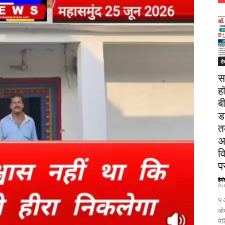
हे
स
ह
ब
ड
त
अ
व
पर
हेम
Au
9 
ओम
मेड