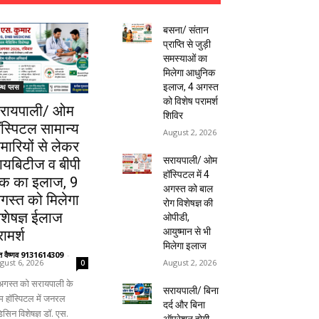
बसना/ संतान
प्राप्ति से जुड़ी
समस्याओं का
मिलेगा आधुनिक
इलाज, 4 अगस्त
ल्थ प्लस
को विशेष परामर्श
रायपाली/ ओम
शिविर
ॉस्पिटल सामान्य
August 2, 2026
ीमारियों से लेकर
सरायपाली/ ओम
ायबिटीज व बीपी
हॉस्पिटल में 4
क का इलाज, 9
अगस्त को बाल
गस्त को मिलेगा
रोग विशेषज्ञ की
िशेषज्ञ ईलाज
ओपीडी,
आयुष्मान से भी
ामर्श
मिलेगा इलाज
ंत वैष्णव 9131614309
-
August 2, 2026
gust 6, 2026
0
अगस्त को सरायपाली के
सरायपाली/ बिना
 हॉस्पिटल में जनरल
दर्द और बिना
िसिन विशेषज्ञ डॉ. एस.
ऑपरेशन होगी