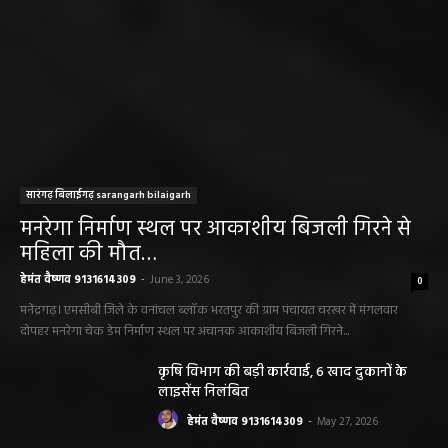
सारंगढ़ बिलाईगढ़ sarangarh bilaigarh
मनरेगा निर्माण स्थल पर आकाशीय बिजली गिरने से
महिला की मौत…
हेमंत वैष्णव 9131614309
-
June 3, 2026
0
मनेंद्रगढ़। एमसीबी जिले के वनांचल ब्लॉक भरतपुर की ग्राम पंचायत चरखर में मंगलवार
दोपहर मनरेगा चेक डेम निर्माण स्थल पर अचानक आकाशीय बिजली गिरने...
कृषि विभाग की बड़ी कार्रवाई, 6 खाद दुकानों के
लाइसेंस निलंबित
हेमंत वैष्णव 9131614309
-
May 27, 2026