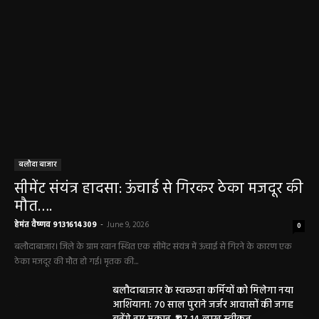
बलौदा बाजार
सीमेंट संयंत्र हादसा: ऊंचाई से गिरकर ठेका मजदूर की
मौत….
हेमंत वैष्णव 9131614309
-
June 9, 2026
0
बलौदाबाजार। जिले के ग्राम रवान स्थित एक सीमेंट संयंत्र में ऊंचाई से गिरने के कारण एक
ठेका मजदूर की मौत हो गई। मृतक की...
बलौदाबाजार के स्वच्छता कर्मियों को मिलेगा नया
आशियाना: 70 साल पुराने जर्जर आवासों की जगह