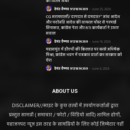
की विशेष खबर
हेमंत वैष्णव 9131614309
-
June 25, 2026
CG सरायपाली/ दागदार से दमदार?” जांच आदेश
और पदोन्नति आदेश की वायरल पोस्ट से गरमाई
सियासत, कांग्रेस नेता और RTI कार्यकर्ता ने उठाए
सवाल
हेमंत वैष्णव 9131614309
-
June 14, 2026
महासमुंद में डीएपी की किल्लत पर बरसे अभिषेक
मिश्रा, कांग्रेस भवन में पत्रकार वार्ता कर सरकार को
घेरा
हेमंत वैष्णव 9131614309
-
June 6, 2026
ABOUT US
DISCLAIMER//साइट के कुछ तत्वों में उपयोगकर्ताओं द्वारा
प्रस्तुत सामग्री ( समाचार / फोटो / विडियो आदि) शामिल होगी,
महाजनपद न्यूज इस तरह के सामग्रियों के लिए कोई जिम्मेदार नहीं