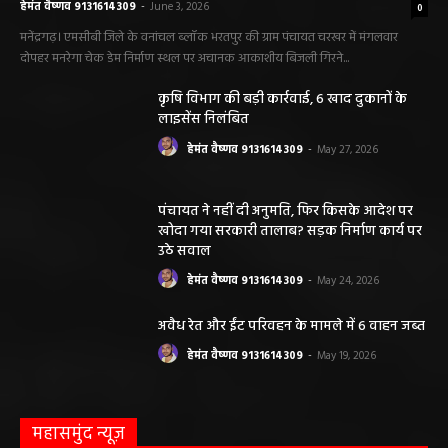
हेमंत वैष्णव 9131614309
-
June 3, 2026
0
मनेंद्रगढ़। एमसीबी जिले के वनांचल ब्लॉक भरतपुर की ग्राम पंचायत चरखर में मंगलवार
दोपहर मनरेगा चेक डेम निर्माण स्थल पर अचानक आकाशीय बिजली गिरने...
कृषि विभाग की बड़ी कार्रवाई, 6 खाद दुकानों के
लाइसेंस निलंबित
हेमंत वैष्णव 9131614309
-
May 27, 2026
पंचायत ने नहीं दी अनुमति, फिर किसके आदेश पर
खोदा गया सरकारी तालाब? सड़क निर्माण कार्य पर
उठे सवाल
हेमंत वैष्णव 9131614309
-
May 24, 2026
अवैध रेत और ईंट परिवहन के मामले में 6 वाहन जब्त
हेमंत वैष्णव 9131614309
-
May 19, 2026
महासमुंद न्यूज़