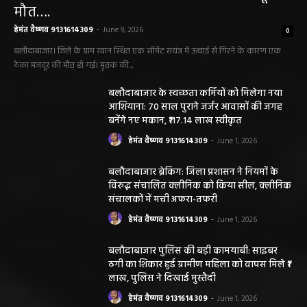
मौत….
हेमंत वैष्णव 9131614309
-
June 9, 2026
0
बलौदाबाजार। जिले के ग्राम रवान स्थित एक सीमेंट संयंत्र में ऊंचाई से गिरने के कारण एक
ठेका मजदूर की मौत हो गई। मृतक की...
बलौदाबाजार के स्वच्छता कर्मियों को मिलेगा नया
आशियाना: 70 साल पुराने जर्जर आवासों की जगह
बनेंगे नए मकान, ₹117.14 लाख स्वीकृत
हेमंत वैष्णव 9131614309
-
June 1, 2026
बलौदाबाजार ब्रेकिंग: जिला प्रशासन ने नियमों के
विरुद्ध संचालित क्लीनिक को किया सील, क्लीनिक
संचालकों में मची अफरा-तफरी
हेमंत वैष्णव 9131614309
-
June 1, 2026
बलौदाबाजार पुलिस की बड़ी कामयाबी: साइबर
ठगी का शिकार हुई ग्रामीण महिला को वापस मिले ₹1
लाख, पुलिस ने दिखाई मुस्तैदी
हेमंत वैष्णव 9131614309
-
June 1, 2026