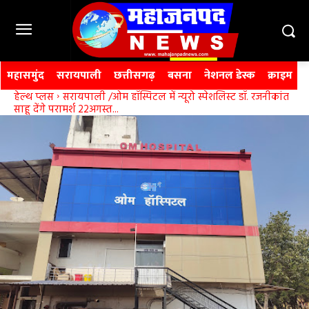
महासमुंद
सरायपाली
छत्तीसगढ़
बसना
नेशनल डेस्क
क्राइम
हेल्थ प्लस
सरायपाली /ओम हॉस्पिटल में न्यूरो स्पेशलिस्ट डॉ. रजनीकांत
साहू देंगे परामर्श 22अगस्त...