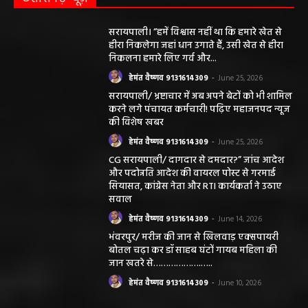
सरायपाली। “हमें विश्वास नहीं था कि हमारे खेत से
हीरा निकलेगा जहां धान उगाते हैं, उसी खेत से हीरा
निकलना हमारे लिए गर्व और...
हेमंत वैष्णव 9131614309
-
June 25, 2026
सरायपाली/ भ्रष्टाचार में अब अपने बेटों को भी शामिल
करने लगे पंचायत कर्मचारी! पढ़िए महाजनपद न्यूज
की विशेष खबर
हेमंत वैष्णव 9131614309
-
June 25, 2026
CG सरायपाली/ दागदार से दमदार?” जांच आदेश
और पदोन्नति आदेश की वायरल पोस्ट से गरमाई
सियासत, कांग्रेस नेता और RTI कार्यकर्ता ने उठाए
सवाल
हेमंत वैष्णव 9131614309
-
June 14, 2026
भंवरपुर/ मरीज की जान से खिलवाड़ एक्सपायरी
बोतल चढ़ा कर डॉ साहब घंटों गायब महिला की
जान खतरे से……………….…..
हेमंत वैष्णव 9131614309
-
June 10, 2026