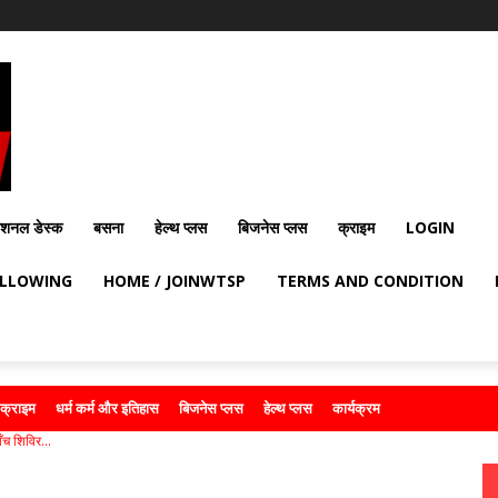
ेशनल डेस्क
बसना
हेल्थ प्लस
बिजनेस प्लस
क्राइम
LOGIN
OLLOWING
HOME / JOINWTSP
TERMS AND CONDITION
क्राइम
धर्म कर्म और इतिहास
बिजनेस प्लस
हेल्थ प्लस
कार्यक्रम
ँच शिविर...