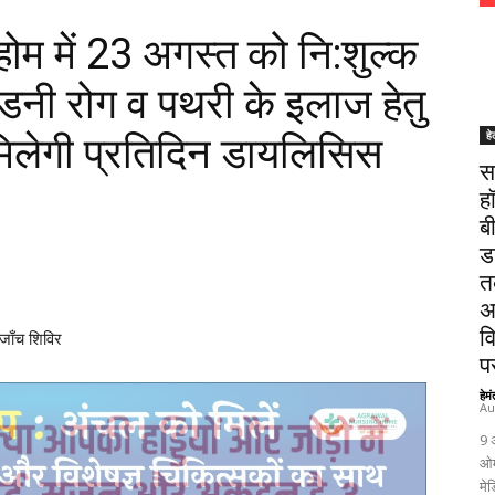
होम में 23 अगस्त को नि:शुल्क
िडनी रोग व पथरी के इलाज हेतु
हे
मिलेगी प्रतिदिन डायलिसिस
स
ह
ब
ड
त
अ
व
 जाँच शिविर
पर
हेम
Au
9 
ओम
मेड