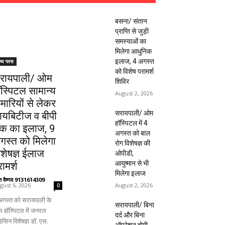
बसना/ संतान
प्राप्ति से जुड़ी
समस्याओं का
मिलेगा आधुनिक
इलाज, 4 अगस्त
ल्थ प्लस
को विशेष परामर्श
रायपाली/ ओम
शिविर
ॉस्पिटल सामान्य
August 2, 2026
ीमारियों से लेकर
सरायपाली/ ओम
ायबिटीज व बीपी
हॉस्पिटल में 4
क का इलाज, 9
अगस्त को बाल
गस्त को मिलेगा
रोग विशेषज्ञ की
िशेषज्ञ ईलाज
ओपीडी,
आयुष्मान से भी
ामर्श
मिलेगा इलाज
ंत वैष्णव 9131614309
-
August 2, 2026
gust 6, 2026
0
अगस्त को सरायपाली के
सरायपाली/ बिना
 हॉस्पिटल में जनरल
दर्द और बिना
िसिन विशेषज्ञ डॉ. एस.
ऑपरेशन होगी