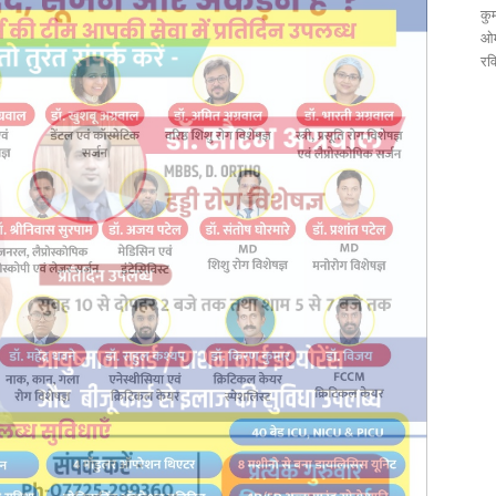
कुम
ओम
रव