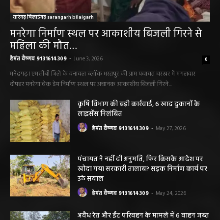
सारंगढ़ बिलाईगढ़ sarangarh bilaigarh
मनरेगा निर्माण स्थल पर आकाशीय बिजली गिरने से
महिला की मौत…
हेमंत वैष्णव 9131614309
-
June 3, 2026
0
मनेंद्रगढ़। एमसीबी जिले के वनांचल ब्लॉक भरतपुर की ग्राम पंचायत चरखर में मंगलवार
दोपहर मनरेगा चेक डेम निर्माण स्थल पर अचानक आकाशीय बिजली गिरने...
कृषि विभाग की बड़ी कार्रवाई, 6 खाद दुकानों के
लाइसेंस निलंबित
हेमंत वैष्णव 9131614309
-
May 27, 2026
पंचायत ने नहीं दी अनुमति, फिर किसके आदेश पर
खोदा गया सरकारी तालाब? सड़क निर्माण कार्य पर
उठे सवाल