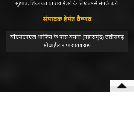
जिम्मेदारी नहीं होगी, सभी विवादों का न्याय क्षेत्र महासमुंद होगा,
महाजनपद न्यूज की विषय सामग्री (कटेंट) से संबंधित किसी भी
सुझाव, शिकायत या राय भेजने के लिए हमसे संपर्क करें।
संपादक हेमंत वैष्णव
बीएसएनएल आफिस के पास बसना (महासमुंद) छत्तीसगढ़
मोबाईल न.9131614309