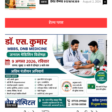
बसना/ संतान प्राप्ति से जुड़ी समस्याओं का मिलेगा
आधुनिक इलाज, 4 अगस्त को विशेष परामर्श शिविर
हेमंत वैष्णव 9131614309
-
August 2, 2026
बसना
0
हेल्थ प्लस