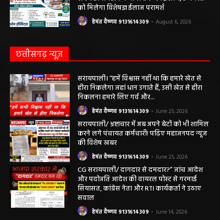
हेमंत वैष्णव 9131614309
-
August 7, 2026
सरायपाली/ ओम हॉस्पिटल सामान्य बीमारियों से
लेकर डायबिटीज व बीपी तक का इलाज, 9 अगस्त
को मिलेगा विशेषज्ञ ईलाज परामर्श
हेमंत वैष्णव 9131614309
-
August 6, 2026
छत्तीसगढ़ न्यूज़
सरायपाली। “हमें विश्वास नहीं था कि हमारे खेत से
हीरा निकलेगा जहां धान उगाते हैं, उसी खेत से हीरा
निकलना हमारे लिए गर्व और...
हेमंत वैष्णव 9131614309
-
June 25, 2026
सरायपाली/ भ्रष्टाचार में अब अपने बेटों को भी शामिल
करने लगे पंचायत कर्मचारी! पढ़िए महाजनपद न्यूज
की विशेष खबर
हेमंत वैष्णव 9131614309
-
June 25, 2026
CG सरायपाली/ दागदार से दमदार?” जांच आदेश
और पदोन्नति आदेश की वायरल पोस्ट से गरमाई