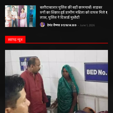
विरुद्ध संचालित क्लीनिक को किया सील, क्लीनिक
संचालकों में मची अफरा-तफरी
हेमंत वैष्णव 9131614309
-
June 1, 2026
बलौदाबाजार पुलिस की बड़ी कामयाबी: साइबर
ठगी का शिकार हुई ग्रामीण महिला को वापस मिले ₹1
लाख, पुलिस ने दिखाई मुस्तैदी
हेमंत वैष्णव 9131614309
-
June 1, 2026
सारंगढ़ न्यूज़