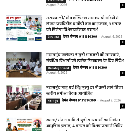
बागबाहरा में किया औचक निरीक्षण खाद्य पदार्थों की
गुणवत्ता एवं स्वच्छता को लेकर आवश्यक
सावधानियां बरतने के...
हेमंत वैष्णव 9131614309
-
CG बागबाहरा
August 7, 2026
0
सरायपाली/ ओम हॉस्पिटल सामान्य बीमारियों से
लेकर डायबिटीज व बीपी तक का इलाज, 9 अगस्त
को मिलेगा विशेषज्ञ ईलाज परामर्श
हेमंत वैष्णव 9131614309
-
August 6, 2026
हेल्थ प्लस
0
महासमुंद कलेक्टर ने सुनी आमजनों की समस्याएं,
संबंधित विभागों को त्वरित निराकरण के दिए निर्देश
हेमंत वैष्णव 9131614309
-
Uncategorized
August 4, 2026
0
महासमुंद मातृ एवं शिशु मृत्यु दर में कमी लाने जिला
स्तरीय समीक्षा बैठक आयोजित
हेमंत वैष्णव 9131614309
-
August 3, 2026
महासमुंद
0