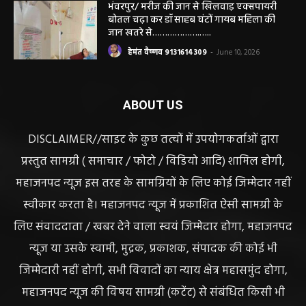
सियासत, कांग्रेस नेता और RTI कार्यकर्ता ने उठाए
सवाल
हेमंत वैष्णव 9131614309
-
June 14, 2026
भंवरपुर/ मरीज की जान से खिलवाड़ एक्सपायरी
बोतल चढ़ा कर डॉ साहब घंटों गायब महिला की
जान खतरे से……………….…..
हेमंत वैष्णव 9131614309
-
June 10, 2026
ABOUT US
DISCLAIMER//साइट के कुछ तत्वों में उपयोगकर्ताओं द्वारा
प्रस्तुत सामग्री ( समाचार / फोटो / विडियो आदि) शामिल होगी,
महाजनपद न्यूज इस तरह के सामग्रियों के लिए कोई जिम्मेदार नहीं
स्वीकार करता है। महाजनपद न्यूज में प्रकाशित ऐसी सामग्री के
लिए संवाददाता / खबर देने वाला स्वयं जिम्मेदार होगा, महाजनपद
न्यूज या उसके स्वामी, मुद्रक, प्रकाशक, संपादक की कोई भी