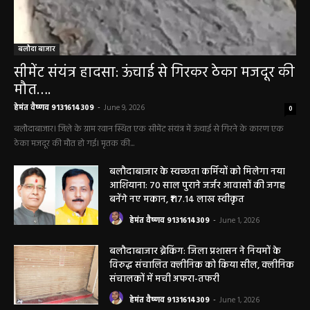
बलौदा बाजार
सीमेंट संयंत्र हादसा: ऊंचाई से गिरकर ठेका मजदूर की
मौत….
हेमंत वैष्णव 9131614309
-
June 9, 2026
0
बलौदाबाजार। जिले के ग्राम रवान स्थित एक सीमेंट संयंत्र में ऊंचाई से गिरने के कारण एक
ठेका मजदूर की मौत हो गई। मृतक की...
बलौदाबाजार के स्वच्छता कर्मियों को मिलेगा नया
आशियाना: 70 साल पुराने जर्जर आवासों की जगह
बनेंगे नए मकान, ₹117.14 लाख स्वीकृत
हेमंत वैष्णव 9131614309
-
June 1, 2026
बलौदाबाजार ब्रेकिंग: जिला प्रशासन ने नियमों के