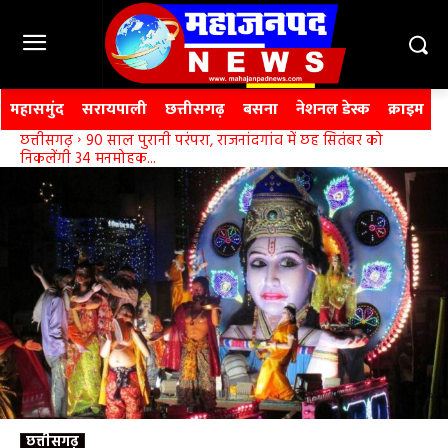
महासमुंद
सरायपाली
छत्तीसगढ़
बसना
नेशनल डेस्क
क्राइम
छत्तीसगढ़
90 साल पुरानी परंपरा, राजनांदगांव में छह सितंबर को
निकलेंगी 34 मनमोहक...
छत्तीसगढ़