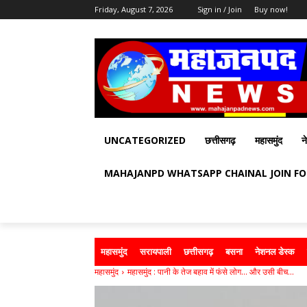
Friday, August 7, 2026
Sign in / Join
Buy now!
UNCATEGORIZED
छत्तीसगढ़
महासमुंद
न
MAHAJANPD WHATSAPP CHAINAL JOIN F
महासमुंद
सरायपाली
छत्तीसगढ़
बसना
नेशनल डेस्क
महासमुंद
महासमुंद : पानी के तेज बहाव में फंसे लोग… और उसी बीच...