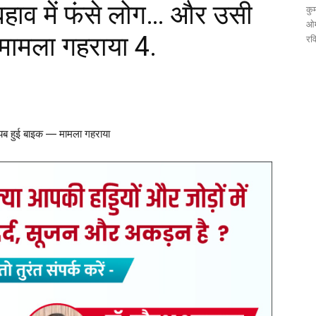
 बहाव में फंसे लोग… और उसी
कुम
ओम
मामला गहराया 4.
रव
गायब हुई बाइक — मामला गहराया