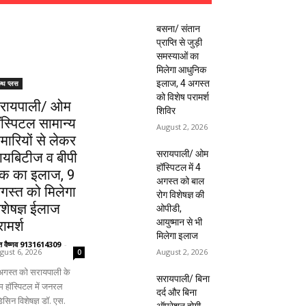
बसना/ संतान
प्राप्ति से जुड़ी
समस्याओं का
मिलेगा आधुनिक
इलाज, 4 अगस्त
ल्थ प्लस
को विशेष परामर्श
रायपाली/ ओम
शिविर
ॉस्पिटल सामान्य
August 2, 2026
ीमारियों से लेकर
सरायपाली/ ओम
ायबिटीज व बीपी
हॉस्पिटल में 4
क का इलाज, 9
अगस्त को बाल
गस्त को मिलेगा
रोग विशेषज्ञ की
िशेषज्ञ ईलाज
ओपीडी,
आयुष्मान से भी
ामर्श
मिलेगा इलाज
ंत वैष्णव 9131614309
-
August 2, 2026
gust 6, 2026
0
अगस्त को सरायपाली के
सरायपाली/ बिना
 हॉस्पिटल में जनरल
दर्द और बिना
िसिन विशेषज्ञ डॉ. एस.
ऑपरेशन होगी