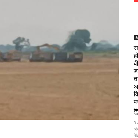
हे
स
ह
ब
ड
त
अ
व
पर
हेम
Au
9 
ओम
मेड