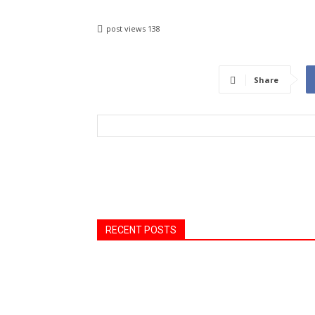
post views
138
Share
RECENT POSTS