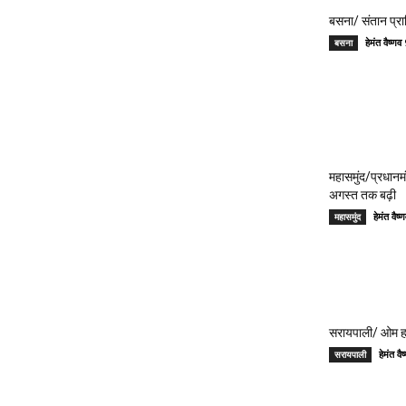
बसना/ संतान प्रा
हेमंत वैष्
बसना
महासमुंद/प्रधान
अगस्त तक बढ़ी
हेमंत वै
महासमुंद
सरायपाली/ ओम हॉस
हेमंत 
सरायपाली