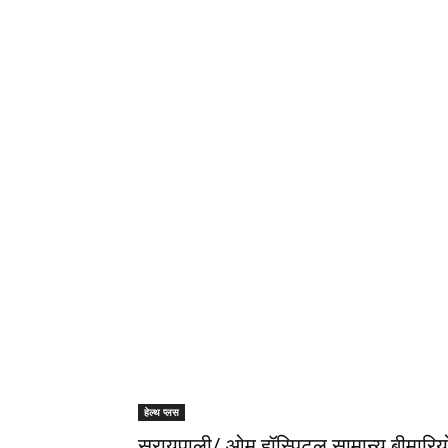
हेल्थ प्लस
सरायपाली/ ओम हॉस्पिटल सामान्य बीमारिय