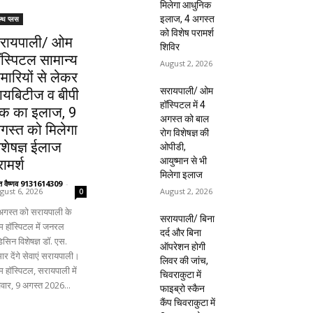
मिलेगा आधुनिक
इलाज, 4 अगस्त
ल्थ प्लस
को विशेष परामर्श
रायपाली/ ओम
शिविर
ॉस्पिटल सामान्य
August 2, 2026
ीमारियों से लेकर
सरायपाली/ ओम
ायबिटीज व बीपी
हॉस्पिटल में 4
क का इलाज, 9
अगस्त को बाल
गस्त को मिलेगा
रोग विशेषज्ञ की
िशेषज्ञ ईलाज
ओपीडी,
आयुष्मान से भी
ामर्श
मिलेगा इलाज
ंत वैष्णव 9131614309
-
August 2, 2026
gust 6, 2026
0
अगस्त को सरायपाली के
सरायपाली/ बिना
 हॉस्पिटल में जनरल
दर्द और बिना
िसिन विशेषज्ञ डॉ. एस.
ऑपरेशन होगी
ार देंगे सेवाएं सरायपाली।
लिवर की जांच,
 हॉस्पिटल, सरायपाली में
चिवराकुटा में
िवार, 9 अगस्त 2026...
फाइब्रो स्कैन
कैंप चिवराकुटा में