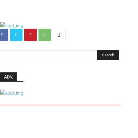
Search
ADV.