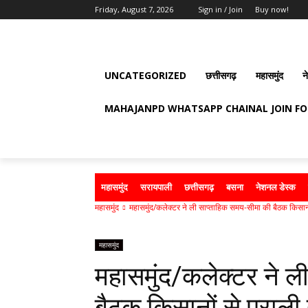
Friday, August 7, 2026
Sign in / Join
Buy now!
UNCATEGORIZED
छत्तीसगढ़
महासमुंद
न
MAHAJANPD WHATSAPP CHAINAL JOIN F
महासमुंद
सरायपाली
छत्तीसगढ़
बसना
नेशनल डेस्क
महासमुंद
महासमुंद/कलेक्टर ने ली साप्ताहिक समय-सीमा की बैठक किसानों
महासमुंद
महासमुंद/कलेक्टर ने ल
बैठक किसानों से पराली