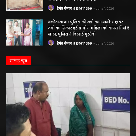
हेमंत वैष्णव 9131614309
-
June 1, 2026
बलौदाबाजार ब्रेकिंग: जिला प्रशासन ने नियमों के
विरुद्ध संचालित क्लीनिक को किया सील, क्लीनिक
संचालकों में मची अफरा-तफरी
हेमंत वैष्णव 9131614309
-
June 1, 2026
बलौदाबाजार पुलिस की बड़ी कामयाबी: साइबर
ठगी का शिकार हुई ग्रामीण महिला को वापस मिले ₹1
लाख, पुलिस ने दिखाई मुस्तैदी
हेमंत वैष्णव 9131614309
-
June 1, 2026
सारंगढ़ न्यूज़