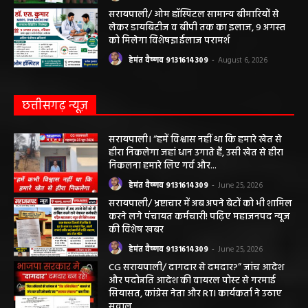
हेमंत वैष्णव 9131614309
-
August 7, 2026
महासमुंद राष्ट्रीय तंबाकू नियंत्रण कार्यक्रम के तहत
जागरूकता कार्यशाला आयोजित विद्यार्थियों को
तंबाकू के दुष्प्रभावों की दी जानकारी
हेमंत वैष्णव 9131614309
-
August 7, 2026
सरायपाली/ ओम हॉस्पिटल सामान्य बीमारियों से
लेकर डायबिटीज व बीपी तक का इलाज, 9 अगस्त
को मिलेगा विशेषज्ञ ईलाज परामर्श
हेमंत वैष्णव 9131614309
-
August 6, 2026
छत्तीसगढ़ न्यूज़
सरायपाली। “हमें विश्वास नहीं था कि हमारे खेत से
हीरा निकलेगा जहां धान उगाते हैं, उसी खेत से हीरा
निकलना हमारे लिए गर्व और...
हेमंत वैष्णव 9131614309
-
June 25, 2026
सरायपाली/ भ्रष्टाचार में अब अपने बेटों को भी शामिल
करने लगे पंचायत कर्मचारी! पढ़िए महाजनपद न्यूज
की विशेष खबर