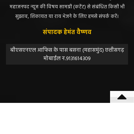
लिए संवाददाता / खबर देने वाला स्वयं जिम्मेदार होगा, महाजनपद
न्यूज या उसके स्वामी, मुद्रक, प्रकाशक, संपादक की कोई भी
जिम्मेदारी नहीं होगी, सभी विवादों का न्याय क्षेत्र महासमुंद होगा,
महाजनपद न्यूज की विषय सामग्री (कटेंट) से संबंधित किसी भी
सुझाव, शिकायत या राय भेजने के लिए हमसे संपर्क करें।
संपादक हेमंत वैष्णव
बीएसएनएल आफिस के पास बसना (महासमुंद) छत्तीसगढ़
मोबाईल न.9131614309