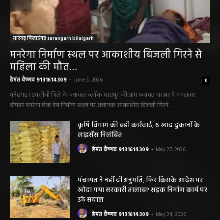
सारंगढ़ बिलाईगढ़ sarangarh bilaigarh
मनरेगा निर्माण स्थल पर आकाशीय बिजली गिरने से
महिला की मौत…
हेमंत वैष्णव 9131614309
-
June 3, 2026
0
मनेंद्रगढ़। एमसीबी जिले के वनांचल ब्लॉक भरतपुर की ग्राम पंचायत चरखर में मंगलवार
दोपहर मनरेगा चेक डेम निर्माण स्थल पर अचानक आकाशीय बिजली गिरने...
कृषि विभाग की बड़ी कार्रवाई, 6 खाद दुकानों के
लाइसेंस निलंबित
हेमंत वैष्णव 9131614309
-
May 27, 2026