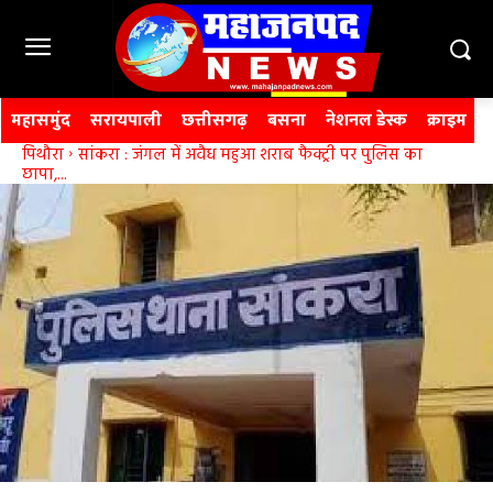
महासमुंद
सरायपाली
छत्तीसगढ़
बसना
नेशनल डेस्क
क्राइम
पिथौरा
सांकरा : जंगल में अवैध महुआ शराब फैक्ट्री पर पुलिस का
छापा,...