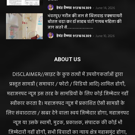
हेमंत वैष्णव 9131614309
-
June 25, 2026
CG सरायपाली/ दागदार से दमदार?” जांच आदेश
और पदोन्नति आदेश की वायरल पोस्ट से गरमाई
सियासत, कांग्रेस नेता और RTI कार्यकर्ता ने उठाए
सवाल
हेमंत वैष्णव 9131614309
-
June 14, 2026
भंवरपुर/ मरीज की जान से खिलवाड़ एक्सपायरी
बोतल चढ़ा कर डॉ साहब घंटों गायब महिला की
जान खतरे से……………….…..
हेमंत वैष्णव 9131614309
-
June 10, 2026
ABOUT US
DISCLAIMER//साइट के कुछ तत्वों में उपयोगकर्ताओं द्वारा
प्रस्तुत सामग्री ( समाचार / फोटो / विडियो आदि) शामिल होगी,
महाजनपद न्यूज इस तरह के सामग्रियों के लिए कोई जिम्मेदार नहीं
स्वीकार करता है। महाजनपद न्यूज में प्रकाशित ऐसी सामग्री के