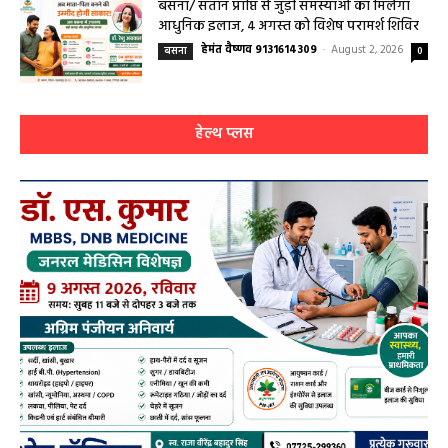
स्तरीय समीक्षा बैठक आयोजित
हेमंत वैष्णव 9131614309
-
August 3, 2026
महासमुंद
0
बसना/ संतान प्राप्ति से जुड़ी समस्याओं का मिलेगा
आधुनिक इलाज, 4 अगस्त को विशेष परामर्श शिविर
हेमंत वैष्णव 9131614309
-
August 2, 2026
बसना
0
हेल्थ प्लस