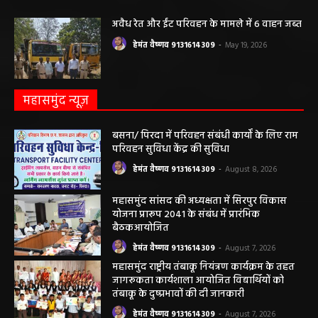
पंचायत ने नहीं दी अनुमति, फिर किसके आदेश पर
खोदा गया सरकारी तालाब? सड़क निर्माण कार्य पर
उठे सवाल
हेमंत वैष्णव 9131614309
-
May 24, 2026
अवैध रेत और ईंट परिवहन के मामले में 6 वाहन जब्त
हेमंत वैष्णव 9131614309
-
May 19, 2026
महासमुंद न्यूज़
बसना/ पिरदा में परिवहन संबंधी कार्यों के लिए राम
परिवहन सुविधा केंद्र की सुविधा
हेमंत वैष्णव 9131614309
-
August 8, 2026
महासमुंद सांसद की अध्यक्षता में सिरपुर विकास
योजना प्रारूप 2041 के संबंध में प्रारंभिक
बैठकआयोजित