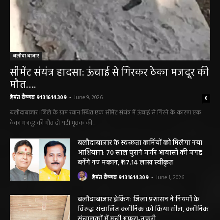
बलौदा बाजार
सीमेंट संयंत्र हादसा: ऊंचाई से गिरकर ठेका मजदूर की
मौत….
हेमंत वैष्णव 9131614309
-
June 9, 2026
0
बलौदाबाजार। जिले के ग्राम रवान स्थित एक सीमेंट संयंत्र में ऊंचाई से गिरने के कारण एक
ठेका मजदूर की मौत हो गई। मृतक की...
बलौदाबाजार के स्वच्छता कर्मियों को मिलेगा नया
आशियाना: 70 साल पुराने जर्जर आवासों की जगह
बनेंगे नए मकान, ₹117.14 लाख स्वीकृत