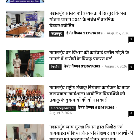
‘नीलांचल भवन’ में पुष्प वर्षा से हुआ भव्य स्वागत छत्तीसगढ़ के महामहिम...
बसना/ पिरदा में परिवहन संबंधी कार्यों के लिए राम
परिवहन सुविधा केंद्र की सुविधा
हेमंत वैष्णव 9131614309
-
August 8, 2026
बसना
0
महासमुंद सांसद की अध्यक्षता में सिरपुर विकास
योजना प्रारूप 2041 के संबंध में प्रारंभिक
बैठकआयोजित
हेमंत वैष्णव 9131614309
-
August 7, 2026
महासमुंद
0
महासमुंद वन विभाग की कार्रवाई करील तोड़ने के
मामले में आरोपी के विरुद्ध प्रकरण दर्ज
हेमंत वैष्णव 9131614309
-
August 7, 2026
पिथौरा
0
महासमुंद राष्ट्रीय तंबाकू नियंत्रण कार्यक्रम के तहत
जागरूकता कार्यशाला आयोजित विद्यार्थियों को
तंबाकू के दुष्प्रभावों की दी जानकारी
हेमंत वैष्णव 9131614309
-
Uncategorized