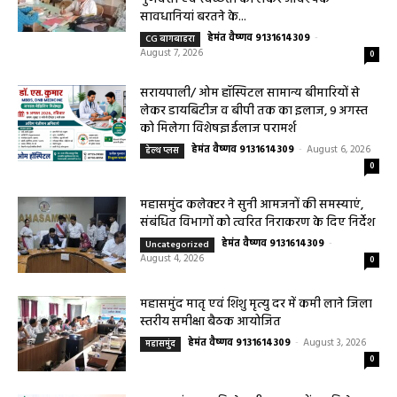
August 7, 2026
0
महासमुंद खाद्य सुरक्षा विभाग द्वारा पिथौरा एवं
बागबाहरा में किया औचक निरीक्षण खाद्य पदार्थों की
गुणवत्ता एवं स्वच्छता को लेकर आवश्यक
सावधानियां बरतने के...
हेमंत वैष्णव 9131614309
-
CG बागबाहरा
August 7, 2026
0
सरायपाली/ ओम हॉस्पिटल सामान्य बीमारियों से
लेकर डायबिटीज व बीपी तक का इलाज, 9 अगस्त
को मिलेगा विशेषज्ञ ईलाज परामर्श
हेमंत वैष्णव 9131614309
-
August 6, 2026
हेल्थ प्लस
0
महासमुंद कलेक्टर ने सुनी आमजनों की समस्याएं,
संबंधित विभागों को त्वरित निराकरण के दिए निर्देश
हेमंत वैष्णव 9131614309
-
Uncategorized
August 4, 2026
0
महासमुंद मातृ एवं शिशु मृत्यु दर में कमी लाने जिला