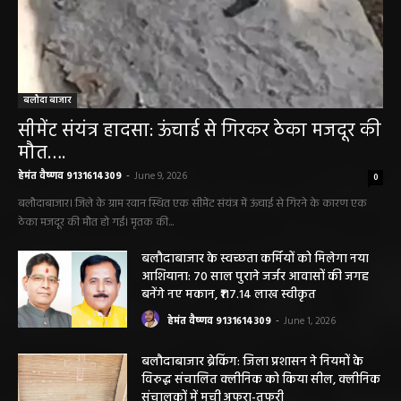
बलौदा बाजार
सीमेंट संयंत्र हादसा: ऊंचाई से गिरकर ठेका मजदूर की
मौत….
हेमंत वैष्णव 9131614309
-
June 9, 2026
0
बलौदाबाजार। जिले के ग्राम रवान स्थित एक सीमेंट संयंत्र में ऊंचाई से गिरने के कारण एक
ठेका मजदूर की मौत हो गई। मृतक की...
बलौदाबाजार के स्वच्छता कर्मियों को मिलेगा नया
आशियाना: 70 साल पुराने जर्जर आवासों की जगह
बनेंगे नए मकान, ₹117.14 लाख स्वीकृत
हेमंत वैष्णव 9131614309
-
June 1, 2026
बलौदाबाजार ब्रेकिंग: जिला प्रशासन ने नियमों के
विरुद्ध संचालित क्लीनिक को किया सील, क्लीनिक
संचालकों में मची अफरा-तफरी