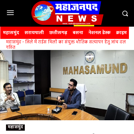
महासमुंद
सरायपाली
छत्तीसगढ़
बसना
नेशनल डेस्क
क्राइम
महासमुंद
जिले में राईस मिलों का संयुक्त भौतिक सत्यापन हेतु जांच दल
गठित
महासमुंद