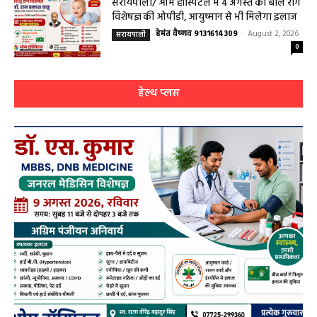
सरायपाली/ ओम हॉस्पिटल में 4 अगस्त को बाल रोग
विशेषज्ञ की ओपीडी, आयुष्मान से भी मिलेगा इलाज
हेमंत वैष्णव 9131614309
-
August 2, 2026
सरायपाली
0
हेल्थ प्लस