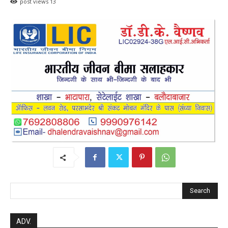
post views
13
Search
ADV.