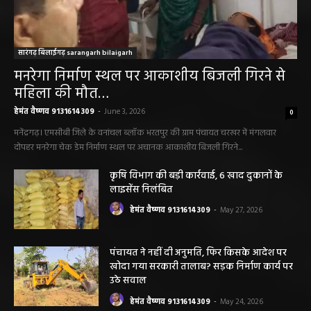
सारंगढ़ बिलाईगढ़ sarangarh bilaigarh
मनरेगा निर्माण स्थल पर आकाशीय बिजली गिरने से
महिला की मौत…
हेमंत वैष्णव 9131614309
-
June 3, 2026
0
मनेंद्रगढ़। एमसीबी जिले के वनांचल ब्लॉक भरतपुर की ग्राम पंचायत चरखर में मंगलवार
दोपहर मनरेगा चेक डेम निर्माण स्थल पर अचानक आकाशीय बिजली गिरने...
कृषि विभाग की बड़ी कार्रवाई, 6 खाद दुकानों के
लाइसेंस निलंबित
हेमंत वैष्णव 9131614309
-
May 27, 2026
पंचायत ने नहीं दी अनुमति, फिर किसके आदेश पर
खोदा गया सरकारी तालाब? सड़क निर्माण कार्य पर
उठे सवाल
हेमंत वैष्णव 9131614309
-
May 24, 2026