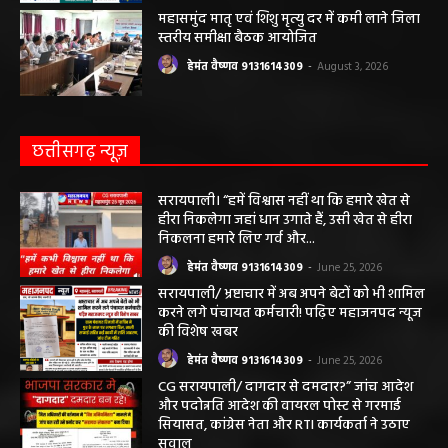
महासमुंद मातृ एवं शिशु मृत्यु दर में कमी लाने जिला
स्तरीय समीक्षा बैठक आयोजित
हेमंत वैष्णव 9131614309
-
August 3, 2026
छत्तीसगढ़ न्यूज़
सरायपाली। “हमें विश्वास नहीं था कि हमारे खेत से
हीरा निकलेगा जहां धान उगाते हैं, उसी खेत से हीरा
निकलना हमारे लिए गर्व और...
हेमंत वैष्णव 9131614309
-
June 25, 2026
सरायपाली/ भ्रष्टाचार में अब अपने बेटों को भी शामिल
करने लगे पंचायत कर्मचारी! पढ़िए महाजनपद न्यूज
की विशेष खबर
हेमंत वैष्णव 9131614309
-
June 25, 2026
CG सरायपाली/ दागदार से दमदार?” जांच आदेश
और पदोन्नति आदेश की वायरल पोस्ट से गरमाई
सियासत, कांग्रेस नेता और RTI कार्यकर्ता ने उठाए
सवाल