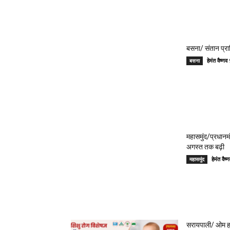
बसना/ संतान प्रा
हेमंत वैष्
बसना
महासमुंद/प्रधान
अगस्त तक बढ़ी
हेमंत वै
महासमुंद
सरायपाली/ ओम हॉस