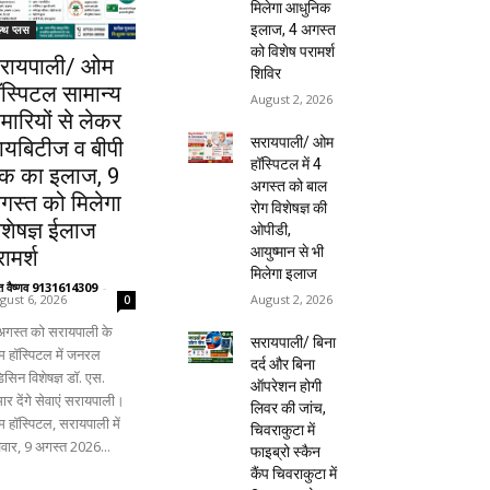
मिलेगा आधुनिक
इलाज, 4 अगस्त
ल्थ प्लस
को विशेष परामर्श
रायपाली/ ओम
शिविर
ॉस्पिटल सामान्य
August 2, 2026
ीमारियों से लेकर
सरायपाली/ ओम
ायबिटीज व बीपी
हॉस्पिटल में 4
क का इलाज, 9
अगस्त को बाल
गस्त को मिलेगा
रोग विशेषज्ञ की
िशेषज्ञ ईलाज
ओपीडी,
आयुष्मान से भी
ामर्श
मिलेगा इलाज
ंत वैष्णव 9131614309
-
August 2, 2026
gust 6, 2026
0
अगस्त को सरायपाली के
सरायपाली/ बिना
 हॉस्पिटल में जनरल
दर्द और बिना
िसिन विशेषज्ञ डॉ. एस.
ऑपरेशन होगी
ार देंगे सेवाएं सरायपाली।
लिवर की जांच,
 हॉस्पिटल, सरायपाली में
चिवराकुटा में
िवार, 9 अगस्त 2026...
फाइब्रो स्कैन
कैंप चिवराकुटा में