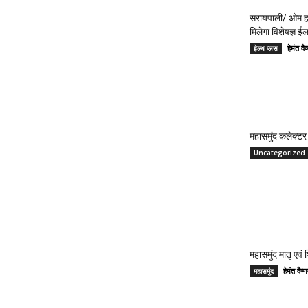
सरायपाली/ ओम हॉ
मिलेगा विशेषज्ञ ई
हेमंत 
हेल्थ प्लस
महासमुंद कलेक्टर 
Uncategorized
महासमुंद मातृ एवं
हेमंत वै
महासमुंद