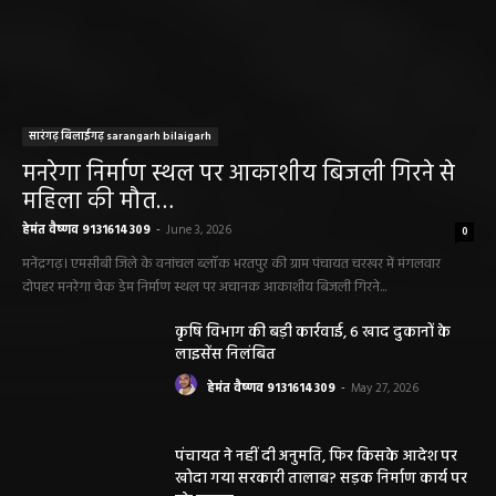
सारंगढ़ बिलाईगढ़ sarangarh bilaigarh
मनरेगा निर्माण स्थल पर आकाशीय बिजली गिरने से
महिला की मौत…
हेमंत वैष्णव 9131614309
-
June 3, 2026
0
मनेंद्रगढ़। एमसीबी जिले के वनांचल ब्लॉक भरतपुर की ग्राम पंचायत चरखर में मंगलवार
दोपहर मनरेगा चेक डेम निर्माण स्थल पर अचानक आकाशीय बिजली गिरने...
कृषि विभाग की बड़ी कार्रवाई, 6 खाद दुकानों के
लाइसेंस निलंबित
हेमंत वैष्णव 9131614309
-
May 27, 2026
पंचायत ने नहीं दी अनुमति, फिर किसके आदेश पर
खोदा गया सरकारी तालाब? सड़क निर्माण कार्य पर