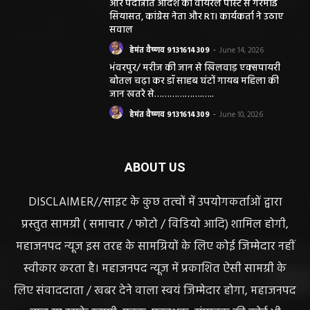
और पदोन्नति आदेश की वायरल पोस्ट से गरमाई
सियासत, कांग्रेस नेता और RTI कार्यकर्ता ने उठाए
सवाल
हेमंत वैष्णव 9131614309
-
June 14, 2026
भंवरपुर/ मरीज की जान से खिलवाड़ एक्सपायरी
बोतल चढ़ा कर डॉ साहब घंटों गायब महिला की
जान खतरे से……………….…..
हेमंत वैष्णव 9131614309
-
June 10, 2026
ABOUT US
DISCLAIMER//साइट के कुछ तत्वों में उपयोगकर्ताओं द्वारा
प्रस्तुत सामग्री ( समाचार / फोटो / विडियो आदि) शामिल होगी,
महाजनपद न्यूज इस तरह के सामग्रियों के लिए कोई जिम्मेदार नहीं
स्वीकार करता है। महाजनपद न्यूज में प्रकाशित ऐसी सामग्री के
लिए संवाददाता / खबर देने वाला स्वयं जिम्मेदार होगा, महाजनपद