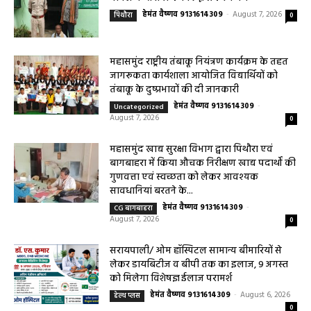
हेमंत वैष्णव 9131614309
-
August 7, 2026
पिथौरा
0
महासमुंद राष्ट्रीय तंबाकू नियंत्रण कार्यक्रम के तहत
जागरूकता कार्यशाला आयोजित विद्यार्थियों को
तंबाकू के दुष्प्रभावों की दी जानकारी
हेमंत वैष्णव 9131614309
-
Uncategorized
August 7, 2026
0
महासमुंद खाद्य सुरक्षा विभाग द्वारा पिथौरा एवं
बागबाहरा में किया औचक निरीक्षण खाद्य पदार्थों की
गुणवत्ता एवं स्वच्छता को लेकर आवश्यक
सावधानियां बरतने के...
हेमंत वैष्णव 9131614309
-
CG बागबाहरा
August 7, 2026
0
सरायपाली/ ओम हॉस्पिटल सामान्य बीमारियों से
लेकर डायबिटीज व बीपी तक का इलाज, 9 अगस्त
को मिलेगा विशेषज्ञ ईलाज परामर्श
हेमंत वैष्णव 9131614309
-
August 6, 2026
हेल्थ प्लस
0