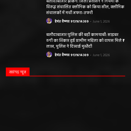
बलौदाबाजार ब्रेकिंग: जिला प्रशासन ने नियमों के
विरुद्ध संचालित क्लीनिक को किया सील, क्लीनिक
संचालकों में मची अफरा-तफरी
हेमंत वैष्णव 9131614309
-
June 1, 2026
बलौदाबाजार पुलिस की बड़ी कामयाबी: साइबर
ठगी का शिकार हुई ग्रामीण महिला को वापस मिले ₹1
लाख, पुलिस ने दिखाई मुस्तैदी
हेमंत वैष्णव 9131614309
-
June 1, 2026
सारंगढ़ न्यूज़