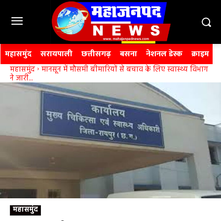
महासमुंद
सरायपाली
छत्तीसगढ़
बसना
नेशनल डेस्क
क्राइम
महासमुंद
मानसून में मौसमी बीमारियों से बचाव के लिए स्वास्थ्य विभाग
ने जारी...
महासमुंद