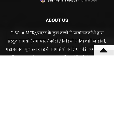
हेमंत वैष्णव 9131614309
-
June 10, 2026
ABOUT US
DISCLAIMER//साइट के कुछ तत्वों में उपयोगकर्ताओं द्वारा
प्रस्तुत सामग्री ( समाचार / फोटो / विडियो आदि) शामिल होगी,
महाजनपद न्यूज इस तरह के सामग्रियों के लिए कोई जिम्मेदार नहीं
स्वीकार करता है। महाजनपद न्यूज में प्रकाशित ऐसी सामग्री के
लिए संवाददाता / खबर देने वाला स्वयं जिम्मेदार होगा, महाजनपद
न्यूज या उसके स्वामी, मुद्रक, प्रकाशक, संपादक की कोई भी
जिम्मेदारी नहीं होगी, सभी विवादों का न्याय क्षेत्र महासमुंद होगा,
महाजनपद न्यूज की विषय सामग्री (कटेंट) से संबंधित किसी भी
सुझाव, शिकायत या राय भेजने के लिए हमसे संपर्क करें।
संपादक हेमंत वैष्णव