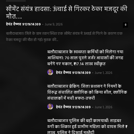
सीमेंट संयंत्र हादसा: ऊंचाई से गिरकर ठेका मजदूर की
मौत….
हेमंत वैष्णव 9131614309
-
June 9, 2026
0
बलौदाबाजार। जिले के ग्राम रवान स्थित एक सीमेंट संयंत्र में ऊंचाई से गिरने के कारण एक
ठेका मजदूर की मौत हो गई। मृतक की...
बलौदाबाजार के स्वच्छता कर्मियों को मिलेगा नया
आशियाना: 70 साल पुराने जर्जर आवासों की जगह
बनेंगे नए मकान, ₹117.14 लाख स्वीकृत
हेमंत वैष्णव 9131614309
-
June 1, 2026
बलौदाबाजार ब्रेकिंग: जिला प्रशासन ने नियमों के
विरुद्ध संचालित क्लीनिक को किया सील, क्लीनिक
संचालकों में मची अफरा-तफरी
हेमंत वैष्णव 9131614309
-
June 1, 2026
बलौदाबाजार पुलिस की बड़ी कामयाबी: साइबर
ठगी का शिकार हुई ग्रामीण महिला को वापस मिले ₹1
लाख, पुलिस ने दिखाई मुस्तैदी