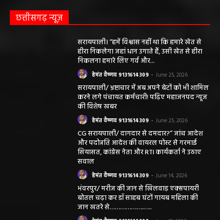
छत्तीसगढ़ न्यूज़
सरायपाली। “हमें विश्वास नहीं था कि हमारे खेत से
हीरा निकलेगा जहां धान उगाते हैं, उसी खेत से हीरा
निकलना हमारे लिए गर्व और...
हेमंत वैष्णव 9131614309
-
June 25, 2026
सरायपाली/ भ्रष्टाचार में अब अपने बेटों को भी शामिल
करने लगे पंचायत कर्मचारी! पढ़िए महाजनपद न्यूज
की विशेष खबर
हेमंत वैष्णव 9131614309
-
June 25, 2026
CG सरायपाली/ दागदार से दमदार?” जांच आदेश
और पदोन्नति आदेश की वायरल पोस्ट से गरमाई
सियासत, कांग्रेस नेता और RTI कार्यकर्ता ने उठाए
सवाल
हेमंत वैष्णव 9131614309
-
June 14, 2026
भंवरपुर/ मरीज की जान से खिलवाड़ एक्सपायरी
बोतल चढ़ा कर डॉ साहब घंटों गायब महिला की
जान खतरे से……………….…..