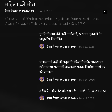
महिला की मौत…
हेमंत वैष्णव 9131614309
-
June 3, 2026
0
मनेंद्रगढ़। एमसीबी जिले के वनांचल ब्लॉक भरतपुर की ग्राम पंचायत चरखर में मंगलवार
दोपहर मनरेगा चेक डेम निर्माण स्थल पर अचानक आकाशीय बिजली गिरने...
कृषि विभाग की बड़ी कार्रवाई, 6 खाद दुकानों के
लाइसेंस निलंबित
हेमंत वैष्णव 9131614309
-
May 27, 2026
पंचायत ने नहीं दी अनुमति, फिर किसके आदेश पर
खोदा गया सरकारी तालाब? सड़क निर्माण कार्य पर
उठे सवाल
हेमंत वैष्णव 9131614309
-
May 24, 2026
अवैध रेत और ईंट परिवहन के मामले में 6 वाहन जब्त
हेमंत वैष्णव 9131614309
-
May 19, 2026