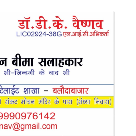
ास,विधायक डॉ. सम्पत अग्रवाल के निवास ‘नीलांचल
26
0
े निवास ‘नीलांचल भवन’ में पुष्प वर्षा से हुआ भव्य स्वागत छत्तीसगढ़ के महामहिम...
िवहन संबंधी कार्यों के लिए राम परिवहन सुविधा केंद्र की सुविधा
णव 9131614309
-
August 8, 2026
0