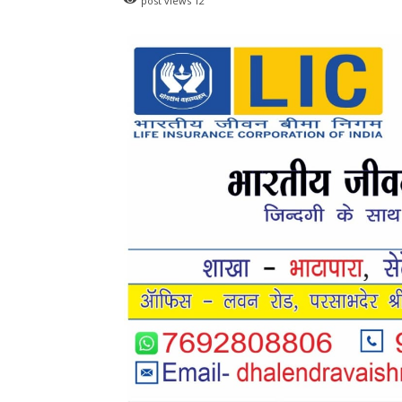
बसना
बसना/ राज्यपाल रमेन डेका का बसना प्रव
भवन’ में पुष्प वर्षा से हुआ भव्य स्वागत
हेमंत वैष्णव 9131614309
-
August 8, 20
बसना/ राज्यपाल रमेन डेका का बसना प्रवास,विधायक डॉ. सम्पत अग्रवाल क
बसना/ पिरदा में पर
हेमंत वैष्
बसना