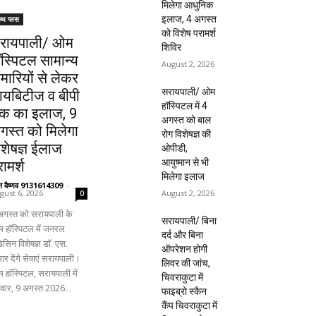
मिलेगा आधुनिक
इलाज, 4 अगस्त
ल्थ प्लस
को विशेष परामर्श
रायपाली/ ओम
शिविर
ॉस्पिटल सामान्य
August 2, 2026
ीमारियों से लेकर
सरायपाली/ ओम
ायबिटीज व बीपी
हॉस्पिटल में 4
क का इलाज, 9
अगस्त को बाल
गस्त को मिलेगा
रोग विशेषज्ञ की
िशेषज्ञ ईलाज
ओपीडी,
आयुष्मान से भी
ामर्श
मिलेगा इलाज
ंत वैष्णव 9131614309
-
August 2, 2026
gust 6, 2026
0
अगस्त को सरायपाली के
सरायपाली/ बिना
 हॉस्पिटल में जनरल
दर्द और बिना
िसिन विशेषज्ञ डॉ. एस.
ऑपरेशन होगी
ार देंगे सेवाएं सरायपाली।
लिवर की जांच,
 हॉस्पिटल, सरायपाली में
चिवराकुटा में
िवार, 9 अगस्त 2026...
फाइब्रो स्कैन
कैंप चिवराकुटा में