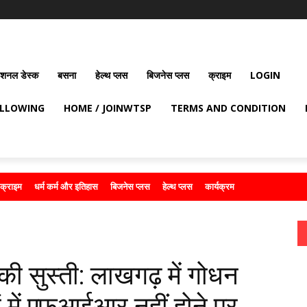
ेशनल डेस्क
बसना
हेल्थ प्लस
बिजनेस प्लस
क्राइम
LOGIN
OLLOWING
HOME / JOINWTSP
TERMS AND CONDITION
क्राइम
धर्म कर्म और इतिहास
बिजनेस प्लस
हेल्थ प्लस
कार्यक्रम
ी सुस्ती: लाखगढ़ में गोधन
ं में एफआईआर नहीं होने पर