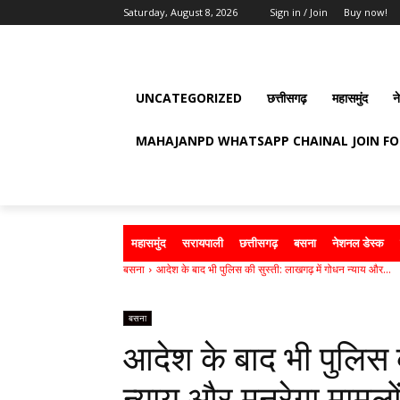
Saturday, August 8, 2026
Sign in / Join
Buy now!
UNCATEGORIZED
छत्तीसगढ़
महासमुंद
न
MAHAJANPD WHATSAPP CHAINAL JOIN F
महासमुंद
सरायपाली
छत्तीसगढ़
बसना
नेशनल डेस्क
बसना
आदेश के बाद भी पुलिस की सुस्ती: लाखगढ़ में गोधन न्याय और...
बसना
आदेश के बाद भी पुलिस क
न्याय और मनरेगा मामलो