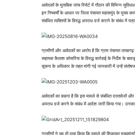
Share
ADV.