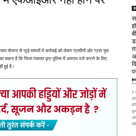
हे
स
ह
ब
ड
त
य योजना से जुड़े मामलों में कार्रवाई को लेकर ग्रामीणों और ग्राम युवा
अ
का कहना है कि जिला पंचायत द्वारा पुलिस में अपराध दर्ज कराने के लिए
व
 हुई है।
पर
हेम
Au
9 
 गई जांच में मनरेगा तथा गौठान संबंधी कार्यों में वित्तीय अनियमितताओं के
ओम
िवेदनों में फर्जी मस्टर रोल, गोबर खरीदी और वाउचर से संबंधित लेन-देन का
मेड
कुम
ओम
रव