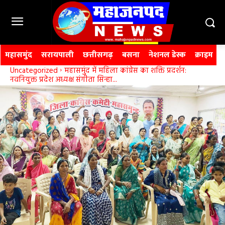
महासमुंद
सरायपाली
छत्तीसगढ़
बसना
नेशनल डेस्क
क्राइम
Uncategorized
महासमुंद में महिला कांग्रेस का शक्ति प्रदर्शन:
नवनियुक्त प्रदेश अध्यक्ष संगीता सिन्हा...