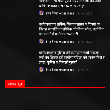
आशियाना: 70 साल पुराने जर्जर आवासों की जगह
बनेंगे नए मकान, ₹117.14 लाख स्वीकृत
हेमंत वैष्णव 9131614309
-
June 1, 2026
बलौदाबाजार ब्रेकिंग: जिला प्रशासन ने नियमों के
विरुद्ध संचालित क्लीनिक को किया सील, क्लीनिक
संचालकों में मची अफरा-तफरी
हेमंत वैष्णव 9131614309
-
June 1, 2026
बलौदाबाजार पुलिस की बड़ी कामयाबी: साइबर
ठगी का शिकार हुई ग्रामीण महिला को वापस मिले ₹1
लाख, पुलिस ने दिखाई मुस्तैदी
हेमंत वैष्णव 9131614309
-
June 1, 2026
सारंगढ़ न्यूज़