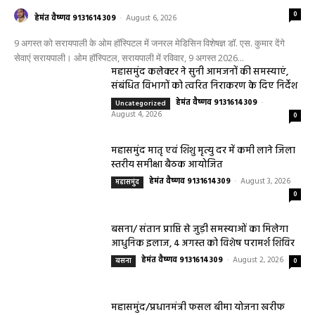
0
हेमंत वैष्णव 9131614309
-
August 6, 2026
9 अगस्त को सरायपाली के ओम हॉस्पिटल में जनरल मेडिसिन विशेषज्ञ डॉ. एस. कुमार देंगे
सेवाएं सरायपाली। ओम हॉस्पिटल, सरायपाली में रविवार, 9 अगस्त 2026...
महासमुंद कलेक्टर ने सुनी आमजनों की समस्याएं,
संबंधित विभागों को त्वरित निराकरण के दिए निर्देश
हेमंत वैष्णव 9131614309
-
Uncategorized
August 4, 2026
0
महासमुंद मातृ एवं शिशु मृत्यु दर में कमी लाने जिला
स्तरीय समीक्षा बैठक आयोजित
हेमंत वैष्णव 9131614309
-
August 3, 2026
महासमुंद
0
बसना/ संतान प्राप्ति से जुड़ी समस्याओं का मिलेगा
आधुनिक इलाज, 4 अगस्त को विशेष परामर्श शिविर
हेमंत वैष्णव 9131614309
-
August 2, 2026
बसना
0
महासमुंद/प्रधानमंत्री फसल बीमा योजना खरीफ