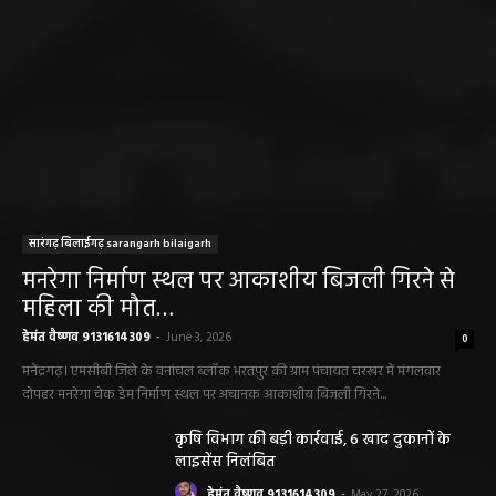
सारंगढ़ बिलाईगढ़ sarangarh bilaigarh
मनरेगा निर्माण स्थल पर आकाशीय बिजली गिरने से
महिला की मौत…
हेमंत वैष्णव 9131614309
-
June 3, 2026
0
मनेंद्रगढ़। एमसीबी जिले के वनांचल ब्लॉक भरतपुर की ग्राम पंचायत चरखर में मंगलवार
दोपहर मनरेगा चेक डेम निर्माण स्थल पर अचानक आकाशीय बिजली गिरने...
कृषि विभाग की बड़ी कार्रवाई, 6 खाद दुकानों के
लाइसेंस निलंबित
हेमंत वैष्णव 9131614309
-
May 27, 2026