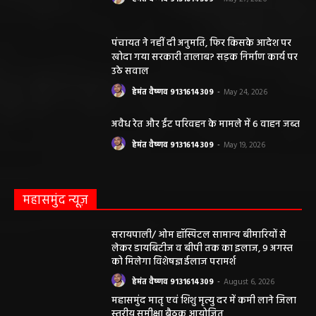
पंचायत ने नहीं दी अनुमति, फिर किसके आदेश पर
खोदा गया सरकारी तालाब? सड़क निर्माण कार्य पर
उठे सवाल
हेमंत वैष्णव 9131614309
-
May 24, 2026
अवैध रेत और ईंट परिवहन के मामले में 6 वाहन जब्त
हेमंत वैष्णव 9131614309
-
May 19, 2026
महासमुंद न्यूज़
सरायपाली/ ओम हॉस्पिटल सामान्य बीमारियों से
लेकर डायबिटीज व बीपी तक का इलाज, 9 अगस्त
को मिलेगा विशेषज्ञ ईलाज परामर्श
हेमंत वैष्णव 9131614309
-
August 6, 2026
महासमुंद मातृ एवं शिशु मृत्यु दर में कमी लाने जिला
स्तरीय समीक्षा बैठक आयोजित