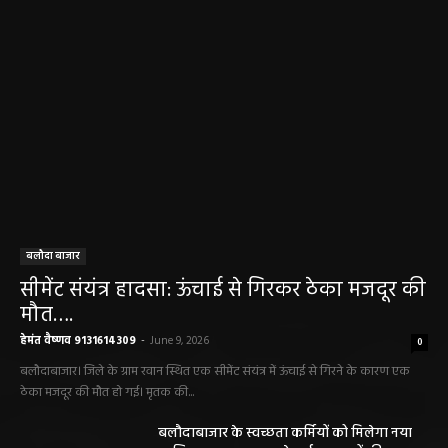
बलौदा बाजार
सीमेंट संयंत्र हादसा: ऊंचाई से गिरकर ठेका मजदूर की
मौत….
हेमंत वैष्णव 9131614309
-
June 9, 2026
0
बलौदाबाजार। जिले के ग्राम रवान स्थित एक सीमेंट संयंत्र में ऊंचाई से गिरने के कारण एक
ठेका मजदूर की मौत हो गई। मृतक की...
बलौदाबाजार के स्वच्छता कर्मियों को मिलेगा नया