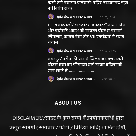
करने लगे पंचायत कर्मचारी! पढ़िए महाजनपद न्यूज
की विशेष खबर
हेमंत वैष्णव 9131614309
-
June 25, 2026
CG सरायपाली/ दागदार से दमदार?” जांच आदेश
और पदोन्नति आदेश की वायरल पोस्ट से गरमाई
सियासत, कांग्रेस नेता और RTI कार्यकर्ता ने उठाए
सवाल
हेमंत वैष्णव 9131614309
-
June 14, 2026
भंवरपुर/ मरीज की जान से खिलवाड़ एक्सपायरी
बोतल चढ़ा कर डॉ साहब घंटों गायब महिला की
जान खतरे से……………….…..
हेमंत वैष्णव 9131614309
-
June 10, 2026
ABOUT US
DISCLAIMER//साइट के कुछ तत्वों में उपयोगकर्ताओं द्वारा
प्रस्तुत सामग्री ( समाचार / फोटो / विडियो आदि) शामिल होगी,