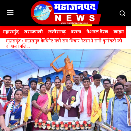
महासमुंद
सरायपाली
छत्तीसगढ़
बसना
नेशनल डेस्क
क्राइम
महासमुंद
महासमुंद कैबिनेट मंत्री राम विचार नेताम ने रानी दुर्गावती को
दी श्रद्धांजलि,...