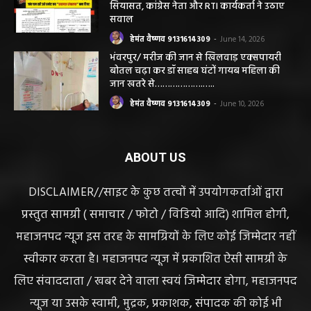
हेमंत वैष्णव 9131614309
-
June 25, 2026
CG सरायपाली/ दागदार से दमदार?” जांच आदेश
और पदोन्नति आदेश की वायरल पोस्ट से गरमाई
सियासत, कांग्रेस नेता और RTI कार्यकर्ता ने उठाए
सवाल
हेमंत वैष्णव 9131614309
-
June 14, 2026
भंवरपुर/ मरीज की जान से खिलवाड़ एक्सपायरी
बोतल चढ़ा कर डॉ साहब घंटों गायब महिला की
जान खतरे से……………….…..
हेमंत वैष्णव 9131614309
-
June 10, 2026
ABOUT US
DISCLAIMER//साइट के कुछ तत्वों में उपयोगकर्ताओं द्वारा
प्रस्तुत सामग्री ( समाचार / फोटो / विडियो आदि) शामिल होगी,
महाजनपद न्यूज इस तरह के सामग्रियों के लिए कोई जिम्मेदार नहीं
स्वीकार करता है। महाजनपद न्यूज में प्रकाशित ऐसी सामग्री के