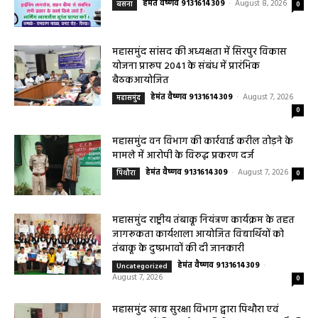
‘नीलांचल भवन’ में पुष्प वर्षा से हुआ भव्य स्वागत छत्तीसगढ़ के महामहिम...
बसना/ पिरदा में परिवहन संबंधी कार्यों के लिए राम
परिवहन सुविधा केंद्र की सुविधा
हेमंत वैष्णव 9131614309
-
August 8, 2026
बसना
0
महासमुंद सांसद की अध्यक्षता में सिरपुर विकास
योजना प्रारूप 2041 के संबंध में प्रारंभिक
बैठकआयोजित
हेमंत वैष्णव 9131614309
-
August 7, 2026
महासमुंद
0
महासमुंद वन विभाग की कार्रवाई करील तोड़ने के
मामले में आरोपी के विरुद्ध प्रकरण दर्ज
हेमंत वैष्णव 9131614309
-
August 7, 2026
पिथौरा
0
महासमुंद राष्ट्रीय तंबाकू नियंत्रण कार्यक्रम के तहत
जागरूकता कार्यशाला आयोजित विद्यार्थियों को
तंबाकू के दुष्प्रभावों की दी जानकारी
हेमंत वैष्णव 9131614309
-
Uncategorized