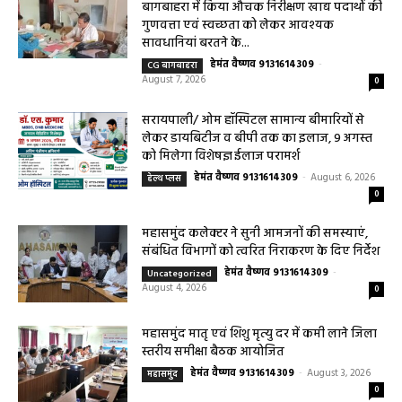
August 7, 2026
0
महासमुंद खाद्य सुरक्षा विभाग द्वारा पिथौरा एवं
बागबाहरा में किया औचक निरीक्षण खाद्य पदार्थों की
गुणवत्ता एवं स्वच्छता को लेकर आवश्यक
सावधानियां बरतने के...
हेमंत वैष्णव 9131614309
-
CG बागबाहरा
August 7, 2026
0
सरायपाली/ ओम हॉस्पिटल सामान्य बीमारियों से
लेकर डायबिटीज व बीपी तक का इलाज, 9 अगस्त
को मिलेगा विशेषज्ञ ईलाज परामर्श
हेमंत वैष्णव 9131614309
-
August 6, 2026
हेल्थ प्लस
0
महासमुंद कलेक्टर ने सुनी आमजनों की समस्याएं,
संबंधित विभागों को त्वरित निराकरण के दिए निर्देश
हेमंत वैष्णव 9131614309
-
Uncategorized
August 4, 2026
0
महासमुंद मातृ एवं शिशु मृत्यु दर में कमी लाने जिला