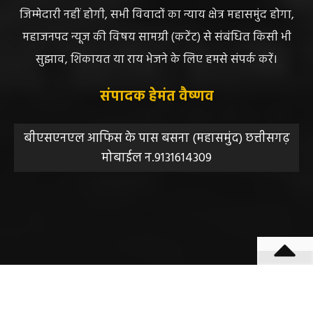
लिए संवाददाता / खबर देने वाला स्वयं जिम्मेदार होगा, महाजनपद
न्यूज या उसके स्वामी, मुद्रक, प्रकाशक, संपादक की कोई भी
जिम्मेदारी नहीं होगी, सभी विवादों का न्याय क्षेत्र महासमुंद होगा,
महाजनपद न्यूज की विषय सामग्री (कटेंट) से संबंधित किसी भी
सुझाव, शिकायत या राय भेजने के लिए हमसे संपर्क करें।
संपादक हेमंत वैष्णव
बीएसएनएल आफिस के पास बसना (महासमुंद) छत्तीसगढ़
मोबाईल न.9131614309