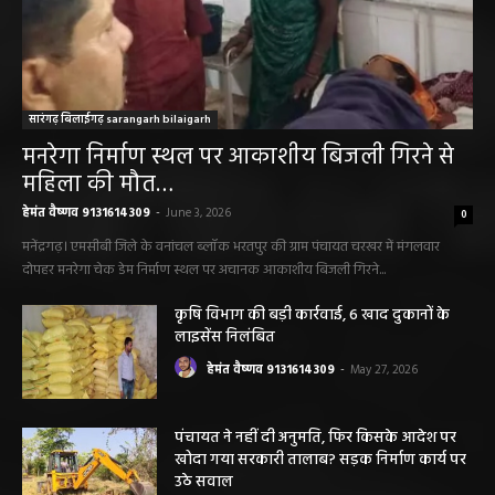
सारंगढ़ बिलाईगढ़ sarangarh bilaigarh
मनरेगा निर्माण स्थल पर आकाशीय बिजली गिरने से
महिला की मौत…
हेमंत वैष्णव 9131614309
-
June 3, 2026
0
मनेंद्रगढ़। एमसीबी जिले के वनांचल ब्लॉक भरतपुर की ग्राम पंचायत चरखर में मंगलवार
दोपहर मनरेगा चेक डेम निर्माण स्थल पर अचानक आकाशीय बिजली गिरने...
कृषि विभाग की बड़ी कार्रवाई, 6 खाद दुकानों के
लाइसेंस निलंबित
हेमंत वैष्णव 9131614309
-
May 27, 2026