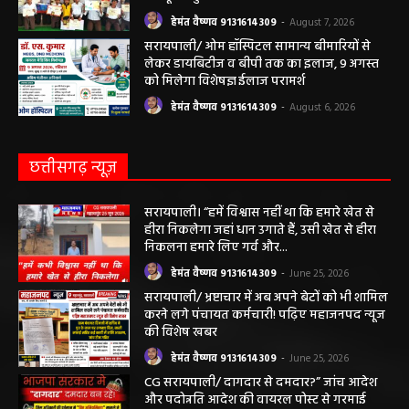
महासमुंद राष्ट्रीय तंबाकू नियंत्रण कार्यक्रम के तहत
जागरूकता कार्यशाला आयोजित विद्यार्थियों को
तंबाकू के दुष्प्रभावों की दी जानकारी
हेमंत वैष्णव 9131614309
-
August 7, 2026
सरायपाली/ ओम हॉस्पिटल सामान्य बीमारियों से
लेकर डायबिटीज व बीपी तक का इलाज, 9 अगस्त
को मिलेगा विशेषज्ञ ईलाज परामर्श
हेमंत वैष्णव 9131614309
-
August 6, 2026
छत्तीसगढ़ न्यूज़
सरायपाली। “हमें विश्वास नहीं था कि हमारे खेत से
हीरा निकलेगा जहां धान उगाते हैं, उसी खेत से हीरा
निकलना हमारे लिए गर्व और...
हेमंत वैष्णव 9131614309
-
June 25, 2026
सरायपाली/ भ्रष्टाचार में अब अपने बेटों को भी शामिल
करने लगे पंचायत कर्मचारी! पढ़िए महाजनपद न्यूज
की विशेष खबर