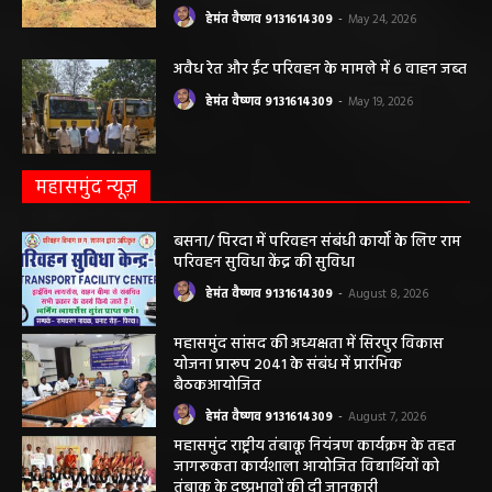
पंचायत ने नहीं दी अनुमति, फिर किसके आदेश पर
खोदा गया सरकारी तालाब? सड़क निर्माण कार्य पर
उठे सवाल
हेमंत वैष्णव 9131614309
-
May 24, 2026
अवैध रेत और ईंट परिवहन के मामले में 6 वाहन जब्त
हेमंत वैष्णव 9131614309
-
May 19, 2026
महासमुंद न्यूज़
बसना/ पिरदा में परिवहन संबंधी कार्यों के लिए राम
परिवहन सुविधा केंद्र की सुविधा
हेमंत वैष्णव 9131614309
-
August 8, 2026
महासमुंद सांसद की अध्यक्षता में सिरपुर विकास
योजना प्रारूप 2041 के संबंध में प्रारंभिक
बैठकआयोजित
हेमंत वैष्णव 9131614309
-
August 7, 2026