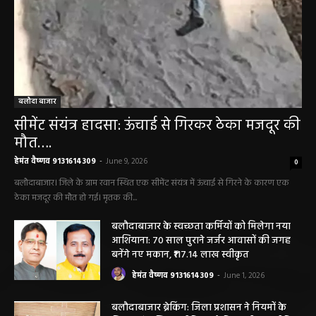
बलौदा बाजार
सीमेंट संयंत्र हादसा: ऊंचाई से गिरकर ठेका मजदूर की
मौत….
हेमंत वैष्णव 9131614309
-
June 9, 2026
0
बलौदाबाजार। जिले के ग्राम रवान स्थित एक सीमेंट संयंत्र में ऊंचाई से गिरने के कारण एक
ठेका मजदूर की मौत हो गई। मृतक की...
बलौदाबाजार के स्वच्छता कर्मियों को मिलेगा नया
आशियाना: 70 साल पुराने जर्जर आवासों की जगह
बनेंगे नए मकान, ₹117.14 लाख स्वीकृत