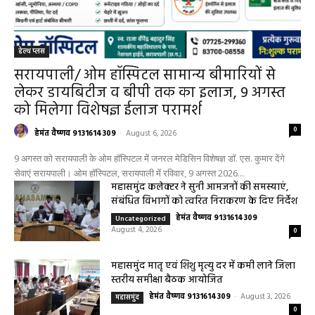
हेल्थ प्लस
सरायपाली/ ओम हॉस्पिटल सामान्य बीमारियों से
लेकर डायबिटीज व बीपी तक का इलाज, 9 अगस्त
को मिलेगा विशेषज्ञ ईलाज परामर्श
0
हेमंत वैष्णव 9131614309
-
August 6, 2026
9 अगस्त को सरायपाली के ओम हॉस्पिटल में जनरल मेडिसिन विशेषज्ञ डॉ. एस. कुमार देंगे
सेवाएं सरायपाली। ओम हॉस्पिटल, सरायपाली में रविवार, 9 अगस्त 2026...
महासमुंद कलेक्टर ने सुनी आमजनों की समस्याएं,
संबंधित विभागों को त्वरित निराकरण के दिए निर्देश
हेमंत वैष्णव 9131614309
-
Uncategorized
August 4, 2026
0
महासमुंद मातृ एवं शिशु मृत्यु दर में कमी लाने जिला
स्तरीय समीक्षा बैठक आयोजित
हेमंत वैष्णव 9131614309
-
August 3, 2026
महासमुंद
0