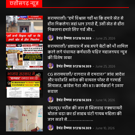
छत्तीसगढ़ न्यूज़
सरायपाली। “हमें विश्वास नहीं था कि हमारे खेत से
हीरा निकलेगा जहां धान उगाते हैं, उसी खेत से हीरा
निकलना हमारे लिए गर्व और...
हेमंत वैष्णव 9131614309
-
June 25, 2026
सरायपाली/ भ्रष्टाचार में अब अपने बेटों को भी शामिल
करने लगे पंचायत कर्मचारी! पढ़िए महाजनपद न्यूज
की विशेष खबर
हेमंत वैष्णव 9131614309
-
June 25, 2026
CG सरायपाली/ दागदार से दमदार?” जांच आदेश
और पदोन्नति आदेश की वायरल पोस्ट से गरमाई
सियासत, कांग्रेस नेता और RTI कार्यकर्ता ने उठाए
सवाल
हेमंत वैष्णव 9131614309
-
June 14, 2026
भंवरपुर/ मरीज की जान से खिलवाड़ एक्सपायरी
बोतल चढ़ा कर डॉ साहब घंटों गायब महिला की
जान खतरे से……………….…..
हेमंत वैष्णव 9131614309
-
June 10, 2026