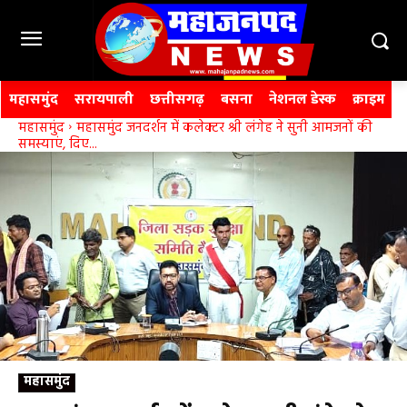
महासमुंद
सरायपाली
छत्तीसगढ़
बसना
नेशनल डेस्क
क्राइम
महासमुंद
महासमुंद जनदर्शन में कलेक्टर श्री लंगेह ने सुनी आमजनों की
समस्याएं, दिए...
महासमुंद