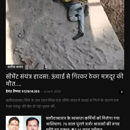
बलौदा बाजार
सीमेंट संयंत्र हादसा: ऊंचाई से गिरकर ठेका मजदूर की
मौत….
हेमंत वैष्णव 9131614309
-
June 9, 2026
0
बलौदाबाजार। जिले के ग्राम रवान स्थित एक सीमेंट संयंत्र में ऊंचाई से गिरने के कारण एक
ठेका मजदूर की मौत हो गई। मृतक की...
बलौदाबाजार के स्वच्छता कर्मियों को मिलेगा नया
आशियाना: 70 साल पुराने जर्जर आवासों की जगह