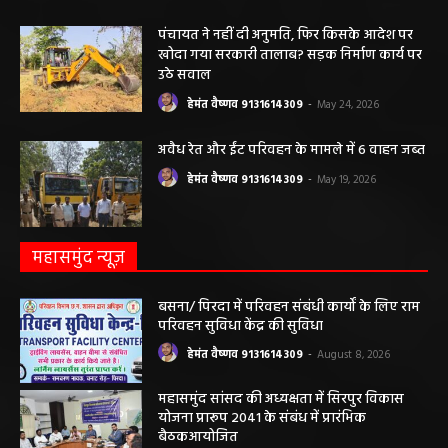
पंचायत ने नहीं दी अनुमति, फिर किसके आदेश पर
खोदा गया सरकारी तालाब? सड़क निर्माण कार्य पर
उठे सवाल
हेमंत वैष्णव 9131614309
-
May 24, 2026
अवैध रेत और ईंट परिवहन के मामले में 6 वाहन जब्त
हेमंत वैष्णव 9131614309
-
May 19, 2026
महासमुंद न्यूज़
बसना/ पिरदा में परिवहन संबंधी कार्यों के लिए राम
परिवहन सुविधा केंद्र की सुविधा
हेमंत वैष्णव 9131614309
-
August 8, 2026
महासमुंद सांसद की अध्यक्षता में सिरपुर विकास
योजना प्रारूप 2041 के संबंध में प्रारंभिक
बैठकआयोजित