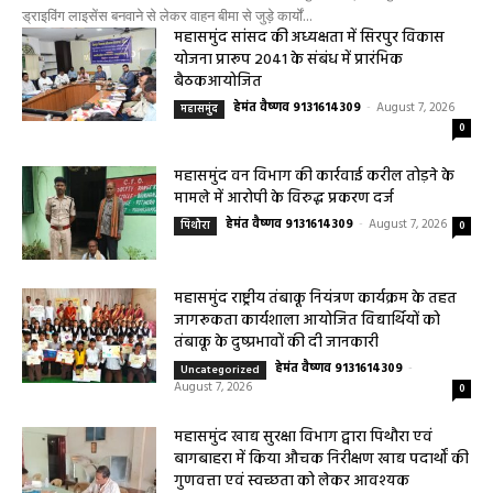
बसना/ पिरदा में परिवहन संबंधी कार्यों के लिए राम परिवहन सुविधा केंद्र की सुविधा पिरदा।
ड्राइविंग लाइसेंस बनवाने से लेकर वाहन बीमा से जुड़े कार्यों...
महासमुंद सांसद की अध्यक्षता में सिरपुर विकास
योजना प्रारूप 2041 के संबंध में प्रारंभिक
बैठकआयोजित
हेमंत वैष्णव 9131614309
-
August 7, 2026
महासमुंद
0
महासमुंद वन विभाग की कार्रवाई करील तोड़ने के
मामले में आरोपी के विरुद्ध प्रकरण दर्ज
हेमंत वैष्णव 9131614309
-
August 7, 2026
पिथौरा
0
महासमुंद राष्ट्रीय तंबाकू नियंत्रण कार्यक्रम के तहत
जागरूकता कार्यशाला आयोजित विद्यार्थियों को
तंबाकू के दुष्प्रभावों की दी जानकारी
हेमंत वैष्णव 9131614309
-
Uncategorized
August 7, 2026
0
महासमुंद खाद्य सुरक्षा विभाग द्वारा पिथौरा एवं
बागबाहरा में किया औचक निरीक्षण खाद्य पदार्थों की
गुणवत्ता एवं स्वच्छता को लेकर आवश्यक