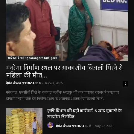
सारंगढ़ बिलाईगढ़ sarangarh bilaigarh
मनरेगा निर्माण स्थल पर आकाशीय बिजली गिरने से
महिला की मौत…
हेमंत वैष्णव 9131614309
-
June 3, 2026
0
मनेंद्रगढ़। एमसीबी जिले के वनांचल ब्लॉक भरतपुर की ग्राम पंचायत चरखर में मंगलवार
दोपहर मनरेगा चेक डेम निर्माण स्थल पर अचानक आकाशीय बिजली गिरने...
कृषि विभाग की बड़ी कार्रवाई, 6 खाद दुकानों के
लाइसेंस निलंबित
हेमंत वैष्णव 9131614309
-
May 27, 2026