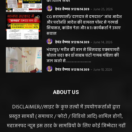
की विशेष खबर
हेमंत वैष्णव 9131614309
-
June 25, 2026
CG सरायपाली/ दागदार से दमदार?” जांच आदेश
और पदोन्नति आदेश की वायरल पोस्ट से गरमाई
सियासत, कांग्रेस नेता और RTI कार्यकर्ता ने उठाए
सवाल
हेमंत वैष्णव 9131614309
-
June 14, 2026
भंवरपुर/ मरीज की जान से खिलवाड़ एक्सपायरी
बोतल चढ़ा कर डॉ साहब घंटों गायब महिला की
जान खतरे से……………….…..
हेमंत वैष्णव 9131614309
-
June 10, 2026
ABOUT US
DISCLAIMER//साइट के कुछ तत्वों में उपयोगकर्ताओं द्वारा
प्रस्तुत सामग्री ( समाचार / फोटो / विडियो आदि) शामिल होगी,
महाजनपद न्यूज इस तरह के सामग्रियों के लिए कोई जिम्मेदार नहीं