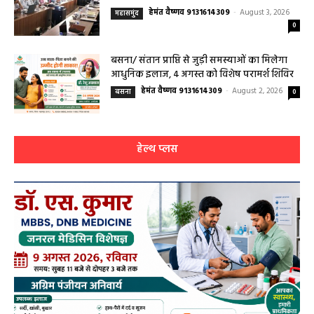
महासमुंद मातृ एवं शिशु मृत्यु दर में कमी लाने जिला
स्तरीय समीक्षा बैठक आयोजित
हेमंत वैष्णव 9131614309
-
August 3, 2026
महासमुंद
0
बसना/ संतान प्राप्ति से जुड़ी समस्याओं का मिलेगा
आधुनिक इलाज, 4 अगस्त को विशेष परामर्श शिविर
हेमंत वैष्णव 9131614309
-
August 2, 2026
बसना
0
हेल्थ प्लस