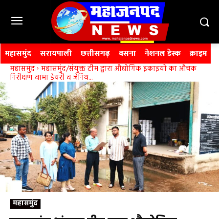
महासमुंद
सरायपाली
छत्तीसगढ़
बसना
नेशनल डेस्क
क्राइम
महासमुंद
महासमुंद/संयुक्त टीम द्वारा औद्योगिक इकाइयों का औचक
निरीक्षण वामा डेयरी व जेनिथ...
महासमुंद