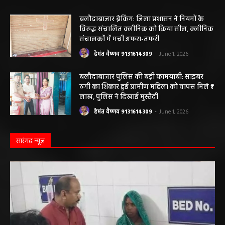
आशियाना: 70 साल पुराने जर्जर आवासों की जगह
बनेंगे नए मकान, ₹117.14 लाख स्वीकृत
हेमंत वैष्णव 9131614309
-
June 1, 2026
बलौदाबाजार ब्रेकिंग: जिला प्रशासन ने नियमों के
विरुद्ध संचालित क्लीनिक को किया सील, क्लीनिक
संचालकों में मची अफरा-तफरी
हेमंत वैष्णव 9131614309
-
June 1, 2026
बलौदाबाजार पुलिस की बड़ी कामयाबी: साइबर
ठगी का शिकार हुई ग्रामीण महिला को वापस मिले ₹1
लाख, पुलिस ने दिखाई मुस्तैदी
हेमंत वैष्णव 9131614309
-
June 1, 2026
सारंगढ़ न्यूज़