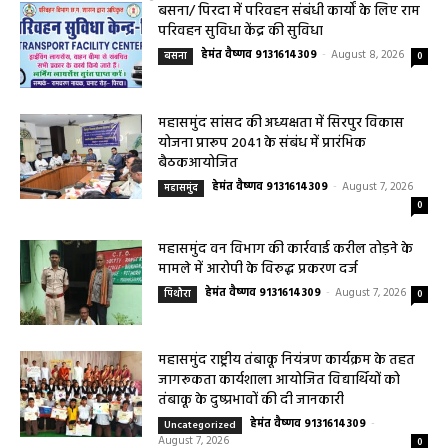
बसना/ राज्यपाल रमेन डेका का बसना प्रवास,विधायक डॉ. सम्पत अग्रवाल के निवास
‘नीलांचल भवन’ में पुष्प वर्षा से हुआ भव्य स्वागत छत्तीसगढ़ के महामहिम...
बसना/ पिरदा में परिवहन संबंधी कार्यों के लिए राम
परिवहन सुविधा केंद्र की सुविधा
हेमंत वैष्णव 9131614309
-
August 8, 2026
बसना
0
महासमुंद सांसद की अध्यक्षता में सिरपुर विकास
योजना प्रारूप 2041 के संबंध में प्रारंभिक
बैठकआयोजित
हेमंत वैष्णव 9131614309
-
August 7, 2026
महासमुंद
0
महासमुंद वन विभाग की कार्रवाई करील तोड़ने के
मामले में आरोपी के विरुद्ध प्रकरण दर्ज
हेमंत वैष्णव 9131614309
-
August 7, 2026
पिथौरा
0
महासमुंद राष्ट्रीय तंबाकू नियंत्रण कार्यक्रम के तहत
जागरूकता कार्यशाला आयोजित विद्यार्थियों को