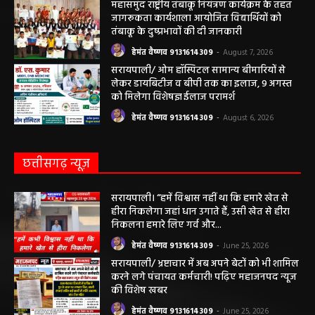
बैठकआयोजित
हेमंत वैष्णव 9131614309
-
August 7, 2026
महासमुंद राष्ट्रीय तंबाकू नियंत्रण कार्यक्रम के तहत
जागरूकता कार्यशाला आयोजित विद्यार्थियों को
तंबाकू के दुष्प्रभावों की दी जानकारी
हेमंत वैष्णव 9131614309
-
August 7, 2026
सरायपाली/ ओम हॉस्पिटल सामान्य बीमारियों से
लेकर डायबिटीज व बीपी तक का इलाज, 9 अगस्त
को मिलेगा विशेषज्ञ ईलाज परामर्श
हेमंत वैष्णव 9131614309
-
August 6, 2026
छत्तीसगढ़ न्यूज़
सरायपाली। “हमें विश्वास नहीं था कि हमारे खेत से
हीरा निकलेगा जहां धान उगाते हैं, उसी खेत से हीरा
निकलना हमारे लिए गर्व और...
हेमंत वैष्णव 9131614309
-
June 25, 2026
सरायपाली/ भ्रष्टाचार में अब अपने बेटों को भी शामिल