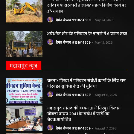
पंचायत ने नहीं दी अनुमति, फिर किसके आदेश पर
खोदा गया सरकारी तालाब? सड़क निर्माण कार्य पर
उठे सवाल
हेमंत वैष्णव 9131614309
-
May 24, 2026
अवैध रेत और ईंट परिवहन के मामले में 6 वाहन जब्त
हेमंत वैष्णव 9131614309
-
May 19, 2026
महासमुंद न्यूज़
बसना/ पिरदा में परिवहन संबंधी कार्यों के लिए राम
परिवहन सुविधा केंद्र की सुविधा
हेमंत वैष्णव 9131614309
-
August 8, 2026
महासमुंद सांसद की अध्यक्षता में सिरपुर विकास
योजना प्रारूप 2041 के संबंध में प्रारंभिक