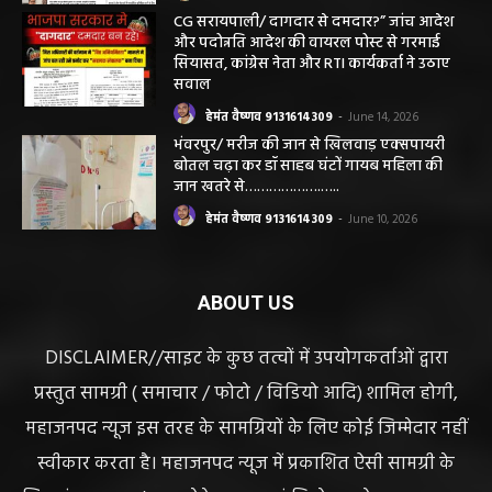
करने लगे पंचायत कर्मचारी! पढ़िए महाजनपद न्यूज
की विशेष खबर
हेमंत वैष्णव 9131614309
-
June 25, 2026
CG सरायपाली/ दागदार से दमदार?” जांच आदेश
और पदोन्नति आदेश की वायरल पोस्ट से गरमाई
सियासत, कांग्रेस नेता और RTI कार्यकर्ता ने उठाए
सवाल
हेमंत वैष्णव 9131614309
-
June 14, 2026
भंवरपुर/ मरीज की जान से खिलवाड़ एक्सपायरी
बोतल चढ़ा कर डॉ साहब घंटों गायब महिला की
जान खतरे से……………….…..
हेमंत वैष्णव 9131614309
-
June 10, 2026
ABOUT US
DISCLAIMER//साइट के कुछ तत्वों में उपयोगकर्ताओं द्वारा
प्रस्तुत सामग्री ( समाचार / फोटो / विडियो आदि) शामिल होगी,