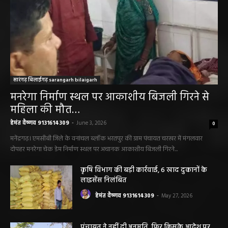
सारंगढ़ बिलाईगढ़ sarangarh bilaigarh
मनरेगा निर्माण स्थल पर आकाशीय बिजली गिरने से
महिला की मौत…
हेमंत वैष्णव 9131614309
-
June 3, 2026
0
मनेंद्रगढ़। एमसीबी जिले के वनांचल ब्लॉक भरतपुर की ग्राम पंचायत चरखर में मंगलवार
दोपहर मनरेगा चेक डेम निर्माण स्थल पर अचानक आकाशीय बिजली गिरने...
कृषि विभाग की बड़ी कार्रवाई, 6 खाद दुकानों के
लाइसेंस निलंबित
हेमंत वैष्णव 9131614309
-
May 27, 2026