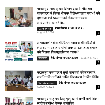
तंबाकू के दुष्प्रभावों की दी जानकारी
हेमंत वैष्णव 9131614309
-
Uncategorized
August 7, 2026
0
महासमुंद खाद्य सुरक्षा विभाग द्वारा पिथौरा एवं
बागबाहरा में किया औचक निरीक्षण खाद्य पदार्थों की
गुणवत्ता एवं स्वच्छता को लेकर आवश्यक
सावधानियां बरतने के...
हेमंत वैष्णव 9131614309
-
CG बागबाहरा
August 7, 2026
0
सरायपाली/ ओम हॉस्पिटल सामान्य बीमारियों से
लेकर डायबिटीज व बीपी तक का इलाज, 9 अगस्त
को मिलेगा विशेषज्ञ ईलाज परामर्श
हेमंत वैष्णव 9131614309
-
August 6, 2026
हेल्थ प्लस
0
महासमुंद कलेक्टर ने सुनी आमजनों की समस्याएं,
संबंधित विभागों को त्वरित निराकरण के दिए निर्देश
हेमंत वैष्णव 9131614309
-
Uncategorized
August 4, 2026
0