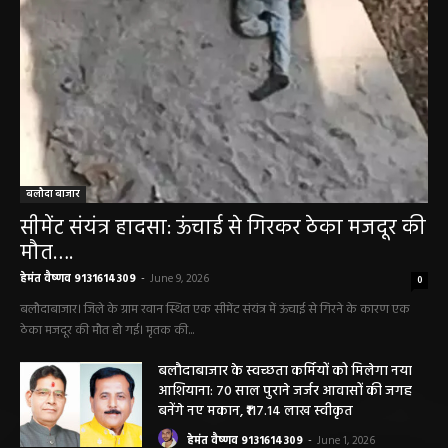
बलौदा बाजार
सीमेंट संयंत्र हादसा: ऊंचाई से गिरकर ठेका मजदूर की
मौत….
हेमंत वैष्णव 9131614309
-
June 9, 2026
0
बलौदाबाजार। जिले के ग्राम रवान स्थित एक सीमेंट संयंत्र में ऊंचाई से गिरने के कारण एक
ठेका मजदूर की मौत हो गई। मृतक की...
बलौदाबाजार के स्वच्छता कर्मियों को मिलेगा नया