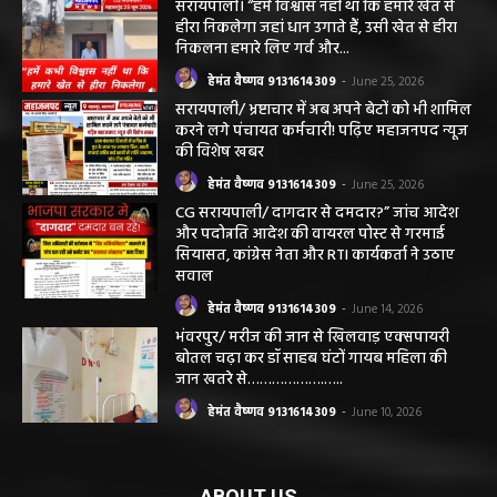
सरायपाली। “हमें विश्वास नहीं था कि हमारे खेत से
हीरा निकलेगा जहां धान उगाते हैं, उसी खेत से हीरा
निकलना हमारे लिए गर्व और...
हेमंत वैष्णव 9131614309
-
June 25, 2026
सरायपाली/ भ्रष्टाचार में अब अपने बेटों को भी शामिल
करने लगे पंचायत कर्मचारी! पढ़िए महाजनपद न्यूज
की विशेष खबर
हेमंत वैष्णव 9131614309
-
June 25, 2026
CG सरायपाली/ दागदार से दमदार?” जांच आदेश
और पदोन्नति आदेश की वायरल पोस्ट से गरमाई
सियासत, कांग्रेस नेता और RTI कार्यकर्ता ने उठाए
सवाल
हेमंत वैष्णव 9131614309
-
June 14, 2026
भंवरपुर/ मरीज की जान से खिलवाड़ एक्सपायरी
बोतल चढ़ा कर डॉ साहब घंटों गायब महिला की
जान खतरे से……………….…..
हेमंत वैष्णव 9131614309
-
June 10, 2026
ABOUT US