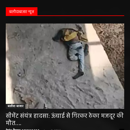
बलौदाबाज़ार न्यूज़
बलौदा बाजार
सीमेंट संयंत्र हादसा: ऊंचाई से गिरकर ठेका मजदूर की
मौत….