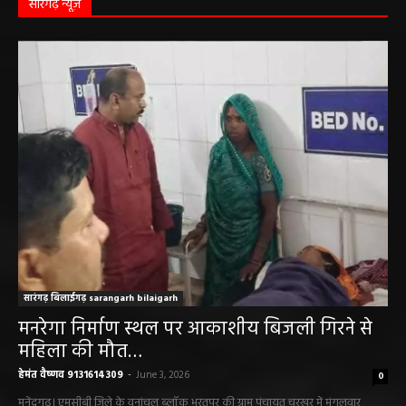
सारंगढ़ न्यूज़
सारंगढ़ बिलाईगढ़ sarangarh bilaigarh
मनरेगा निर्माण स्थल पर आकाशीय बिजली गिरने से
महिला की मौत…
हेमंत वैष्णव 9131614309
-
June 3, 2026
0
मनेंद्रगढ़। एमसीबी जिले के वनांचल ब्लॉक भरतपुर की ग्राम पंचायत चरखर में मंगलवार