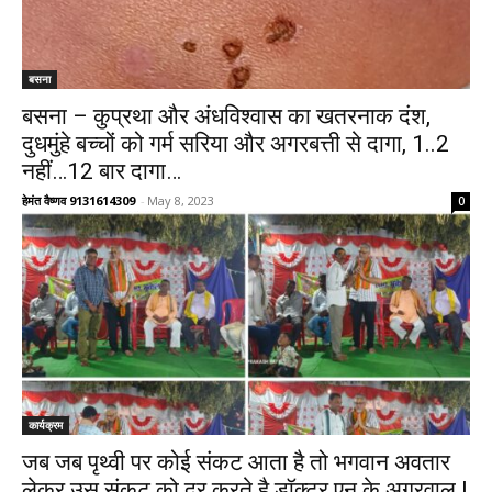
बसना
बसना – कुप्रथा और अंधविश्वास का खतरनाक दंश,
दुधमुंहे बच्चों को गर्म सरिया और अगरबत्ती से दागा, 1..2
नहीं…12 बार दागा…
हेमंत वैष्णव 9131614309
-
May 8, 2023
0
कार्यक्रम
जब जब पृथ्वी पर कोई संकट आता है तो भगवान अवतार
लेकर उस संकट को दूर करते है डॉक्टर एन के अग्रवाल |