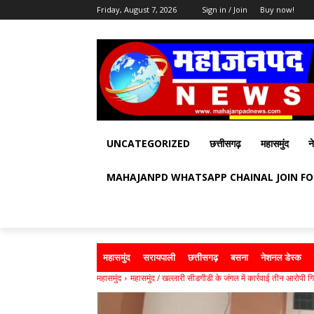
Friday, August 7, 2026
Sign in / Join
Buy now!
UNCATEGORIZED
छत्तीसगढ़
महासमुंद
न
MAHAJANPD WHATSAPP CHAINAL JOIN F
महासमुंद
सरायपाली
छत्तीसगढ़
बसना
नेशनल डेस्क
महासमुंद
महासमुंद / खल्लारी सीडगीडी के जंगल में कार्रवाई तीन आरोपी गि