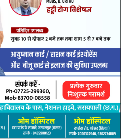
 इस प्रकार हुई—
र 49 वर्ष)
 सभी निवासी पचेड़ा, थाना खल्लारी, जिला
िक बोरी में रखे 80 पौवा देशी प्लेन मदिरा (प्रत्येक शीशी 180 एमएल) कुल
गई है, जब्त किया। इसके अलावा आरोपियों के पास से नगद 1,000 रुपए
मत लगभग 30,000 रुपए भी बरामद किए गए। जब्त कुल माल की कीमत करीब