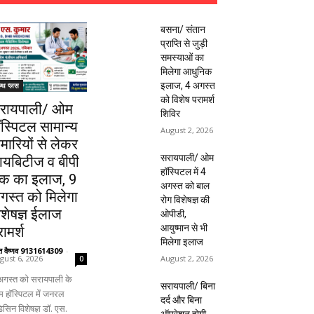
बसना/ संतान
प्राप्ति से जुड़ी
समस्याओं का
मिलेगा आधुनिक
इलाज, 4 अगस्त
ल्थ प्लस
को विशेष परामर्श
रायपाली/ ओम
शिविर
ॉस्पिटल सामान्य
August 2, 2026
ीमारियों से लेकर
सरायपाली/ ओम
ायबिटीज व बीपी
हॉस्पिटल में 4
क का इलाज, 9
अगस्त को बाल
गस्त को मिलेगा
रोग विशेषज्ञ की
िशेषज्ञ ईलाज
ओपीडी,
आयुष्मान से भी
ामर्श
मिलेगा इलाज
ंत वैष्णव 9131614309
-
August 2, 2026
gust 6, 2026
0
अगस्त को सरायपाली के
सरायपाली/ बिना
 हॉस्पिटल में जनरल
दर्द और बिना
िसिन विशेषज्ञ डॉ. एस.
ऑपरेशन होगी