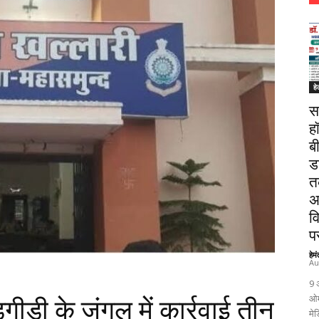
हे
स
ह
ब
ड
त
अ
व
पर
हेम
Au
9 
ओम
गीडी के जंगल में कार्रवाई तीन
मेड