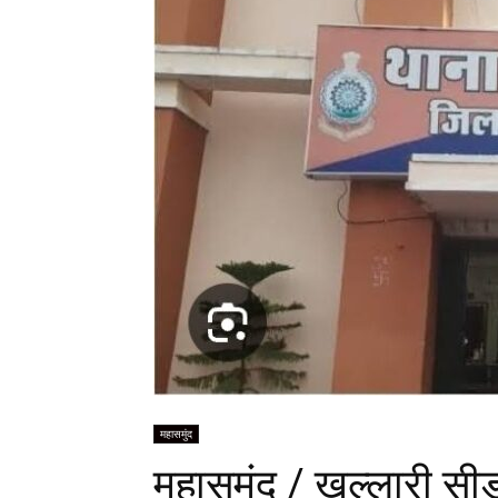
महासमुंद
महासमुंद / खल्लारी सीड