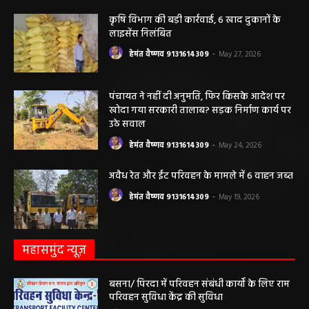
हेमंत वैष्णव 9131614309
-
June 3, 2026
0
मनेंद्रगढ़। एमसीबी जिले के वनांचल ब्लॉक भरतपुर की ग्राम पंचायत चरखर में मंगलवार
दोपहर मनरेगा चेक डेम निर्माण स्थल पर अचानक आकाशीय बिजली गिरने...
कृषि विभाग की बड़ी कार्रवाई, 6 खाद दुकानों के
लाइसेंस निलंबित
हेमंत वैष्णव 9131614309
-
May 27, 2026
पंचायत ने नहीं दी अनुमति, फिर किसके आदेश पर
खोदा गया सरकारी तालाब? सड़क निर्माण कार्य पर
उठे सवाल
हेमंत वैष्णव 9131614309
-
May 24, 2026
अवैध रेत और ईंट परिवहन के मामले में 6 वाहन जब्त
हेमंत वैष्णव 9131614309
-
May 19, 2026
महासमुंद न्यूज़