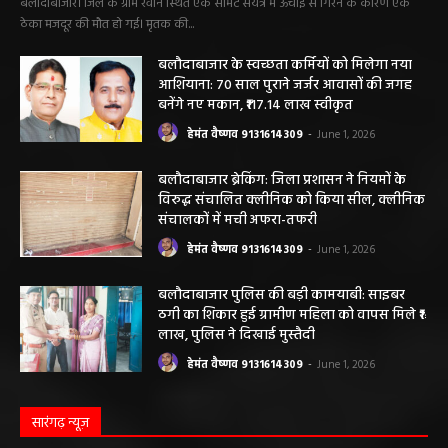
मौत….
हेमंत वैष्णव 9131614309
-
June 9, 2026
0
बलौदाबाजार। जिले के ग्राम रवान स्थित एक सीमेंट संयंत्र में ऊंचाई से गिरने के कारण एक
ठेका मजदूर की मौत हो गई। मृतक की...
बलौदाबाजार के स्वच्छता कर्मियों को मिलेगा नया
आशियाना: 70 साल पुराने जर्जर आवासों की जगह
बनेंगे नए मकान, ₹117.14 लाख स्वीकृत
हेमंत वैष्णव 9131614309
-
June 1, 2026
बलौदाबाजार ब्रेकिंग: जिला प्रशासन ने नियमों के
विरुद्ध संचालित क्लीनिक को किया सील, क्लीनिक
संचालकों में मची अफरा-तफरी
हेमंत वैष्णव 9131614309
-
June 1, 2026
बलौदाबाजार पुलिस की बड़ी कामयाबी: साइबर
ठगी का शिकार हुई ग्रामीण महिला को वापस मिले ₹1
लाख, पुलिस ने दिखाई मुस्तैदी
हेमंत वैष्णव 9131614309
-
June 1, 2026