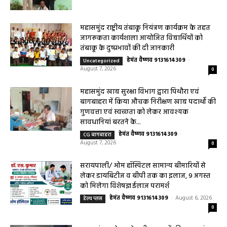
महासमुंद वन विभाग की कार्रवाई करील तोड़ने के
मामले में आरोपी के विरुद्ध प्रकरण दर्ज
हेमंत वैष्णव 9131614309
-
August 7, 2026
पिथौरा
0
महासमुंद राष्ट्रीय तंबाकू नियंत्रण कार्यक्रम के तहत
जागरूकता कार्यशाला आयोजित विद्यार्थियों को
तंबाकू के दुष्प्रभावों की दी जानकारी
हेमंत वैष्णव 9131614309
-
Uncategorized
August 7, 2026
0
महासमुंद खाद्य सुरक्षा विभाग द्वारा पिथौरा एवं
बागबाहरा में किया औचक निरीक्षण खाद्य पदार्थों की
गुणवत्ता एवं स्वच्छता को लेकर आवश्यक
सावधानियां बरतने के...
हेमंत वैष्णव 9131614309
-
CG बागबाहरा
August 7, 2026
0
सरायपाली/ ओम हॉस्पिटल सामान्य बीमारियों से
लेकर डायबिटीज व बीपी तक का इलाज, 9 अगस्त
को मिलेगा विशेषज्ञ ईलाज परामर्श