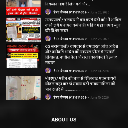
सरायपाली। “हमें विश्वास नहीं था कि हमारे खेत से
हीरा निकलेगा जहां धान उगाते हैं, उसी खेत से हीरा
निकलना हमारे लिए गर्व और...
हेमंत वैष्णव 9131614309
-
June 25, 2026
सरायपाली/ भ्रष्टाचार में अब अपने बेटों को भी शामिल
करने लगे पंचायत कर्मचारी! पढ़िए महाजनपद न्यूज
की विशेष खबर
हेमंत वैष्णव 9131614309
-
June 25, 2026
CG सरायपाली/ दागदार से दमदार?” जांच आदेश
और पदोन्नति आदेश की वायरल पोस्ट से गरमाई
सियासत, कांग्रेस नेता और RTI कार्यकर्ता ने उठाए
सवाल
हेमंत वैष्णव 9131614309
-
June 14, 2026
भंवरपुर/ मरीज की जान से खिलवाड़ एक्सपायरी
बोतल चढ़ा कर डॉ साहब घंटों गायब महिला की
जान खतरे से……………….…..
हेमंत वैष्णव 9131614309
-
June 10, 2026