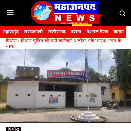
महासमुंद
सरायपाली
छत्तीसगढ़
बसना
नेशनल डेस्क
क्राइम
पिथौरा
पिथौरा पुलिस की बड़ी कार्रवाई, 6 लीटर अवैध महुआ शराब के
साथ...
पिथौरा