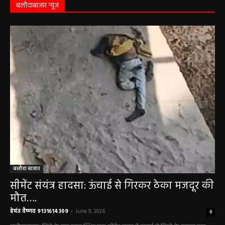
बलौदाबाज़ार न्यूज़
बलौदा बाजार
सीमेंट संयंत्र हादसा: ऊंचाई से गिरकर ठेका मजदूर की