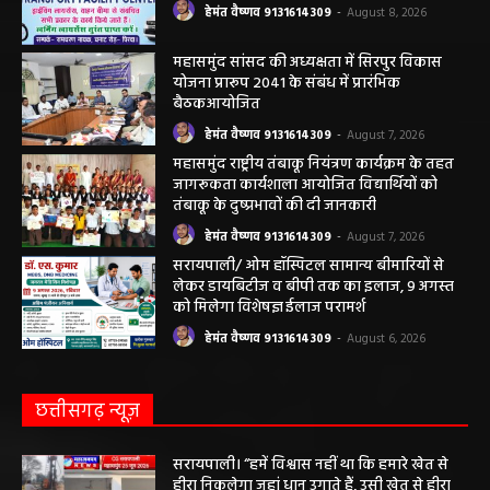
बसना/ पिरदा में परिवहन संबंधी कार्यों के लिए राम
परिवहन सुविधा केंद्र की सुविधा
हेमंत वैष्णव 9131614309
-
August 8, 2026
महासमुंद सांसद की अध्यक्षता में सिरपुर विकास
योजना प्रारूप 2041 के संबंध में प्रारंभिक
बैठकआयोजित
हेमंत वैष्णव 9131614309
-
August 7, 2026
महासमुंद राष्ट्रीय तंबाकू नियंत्रण कार्यक्रम के तहत
जागरूकता कार्यशाला आयोजित विद्यार्थियों को
तंबाकू के दुष्प्रभावों की दी जानकारी
हेमंत वैष्णव 9131614309
-
August 7, 2026
सरायपाली/ ओम हॉस्पिटल सामान्य बीमारियों से
लेकर डायबिटीज व बीपी तक का इलाज, 9 अगस्त
को मिलेगा विशेषज्ञ ईलाज परामर्श
हेमंत वैष्णव 9131614309
-
August 6, 2026
छत्तीसगढ़ न्यूज़