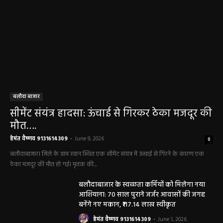
बलौदा बाजार
सीमेंट संयंत्र हादसा: ऊंचाई से गिरकर ठेका मजदूर की
मौत….
हेमंत वैष्णव 9131614309
-
June 9, 2026
0
बलौदाबाजार। जिले के ग्राम रवान स्थित एक सीमेंट संयंत्र में ऊंचाई से गिरने के कारण एक
ठेका मजदूर की मौत हो गई। मृतक की...
बलौदाबाजार के स्वच्छता कर्मियों को मिलेगा नया
आशियाना: 70 साल पुराने जर्जर आवासों की जगह
बनेंगे नए मकान, ₹117.14 लाख स्वीकृत
हेमंत वैष्णव 9131614309
-
June 1, 2026