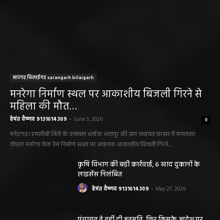
सारंगढ़ बिलाईगढ़ sarangarh bilaigarh
मनरेगा निर्माण स्थल पर आकाशीय बिजली गिरने से
महिला की मौत…
हेमंत वैष्णव 9131614309
-
June 3, 2026
0
मनेंद्रगढ़। एमसीबी जिले के वनांचल ब्लॉक भरतपुर की ग्राम पंचायत चरखर में मंगलवार
दोपहर मनरेगा चेक डेम निर्माण स्थल पर अचानक आकाशीय बिजली गिरने...
कृषि विभाग की बड़ी कार्रवाई, 6 खाद दुकानों के
लाइसेंस निलंबित
हेमंत वैष्णव 9131614309
-
May 27, 2026
पंचायत ने नहीं दी अनुमति, फिर किसके आदेश पर