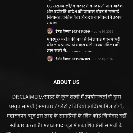
CG सरायपाली/ दागदार से दमदार?” जांच आदेश
और पदोन्नति आदेश की वायरल पोस्ट से गरमाई
सियासत, कांग्रेस नेता और RTI कार्यकर्ता ने उठाए
सवाल
हेमंत वैष्णव 9131614309
-
June 14, 2026
भंवरपुर/ मरीज की जान से खिलवाड़ एक्सपायरी
बोतल चढ़ा कर डॉ साहब घंटों गायब महिला की
जान खतरे से……………….…..
हेमंत वैष्णव 9131614309
-
June 10, 2026
ABOUT US
DISCLAIMER//साइट के कुछ तत्वों में उपयोगकर्ताओं द्वारा
प्रस्तुत सामग्री ( समाचार / फोटो / विडियो आदि) शामिल होगी,
महाजनपद न्यूज इस तरह के सामग्रियों के लिए कोई जिम्मेदार नहीं
स्वीकार करता है। महाजनपद न्यूज में प्रकाशित ऐसी सामग्री के