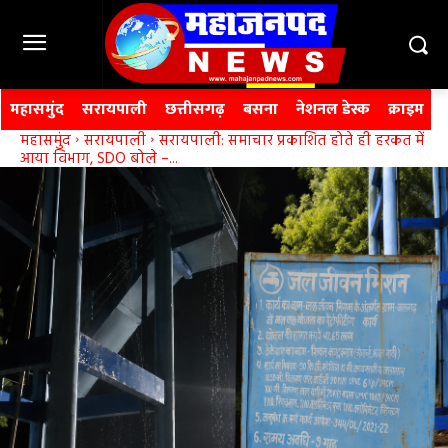
महासमुंद
सरायपाली
छत्तीसगढ़
बसना
नेशनल डेस्क
क्राइम
महासमुंद
सरायपाली
सरायपाली: समाचार प्रकाशित होते ही हरकत में
आया विभाग, SDO बोले –...