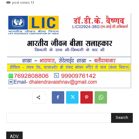
post views
13
Search
ADV.