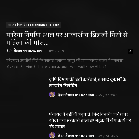
सारंगढ़ बिलाईगढ़ sarangarh bilaigarh
मनरेगा निर्माण स्थल पर आकाशीय बिजली गिरने से
महिला की मौत…
हेमंत वैष्णव 9131614309
-
June 3, 2026
0
मनेंद्रगढ़। एमसीबी जिले के वनांचल ब्लॉक भरतपुर की ग्राम पंचायत चरखर में मंगलवार
दोपहर मनरेगा चेक डेम निर्माण स्थल पर अचानक आकाशीय बिजली गिरने...
कृषि विभाग की बड़ी कार्रवाई, 6 खाद दुकानों के
लाइसेंस निलंबित
हेमंत वैष्णव 9131614309
-
May 27, 2026
पंचायत ने नहीं दी अनुमति, फिर किसके आदेश पर
खोदा गया सरकारी तालाब? सड़क निर्माण कार्य पर
उठे सवाल
हेमंत वैष्णव 9131614309
-
May 24, 2026