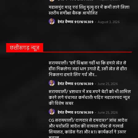
महासमुंद मातृ एवं शिशु मृत्यु दर में कमी लाने जिला
स्तरीय समीक्षा बैठक आयोजित
हेमंत वैष्णव 9131614309
-
August 3, 2026
छत्तीसगढ़ न्यूज़
सरायपाली। “हमें विश्वास नहीं था कि हमारे खेत से
हीरा निकलेगा जहां धान उगाते हैं, उसी खेत से हीरा
निकलना हमारे लिए गर्व और...
हेमंत वैष्णव 9131614309
-
June 25, 2026
सरायपाली/ भ्रष्टाचार में अब अपने बेटों को भी शामिल
करने लगे पंचायत कर्मचारी! पढ़िए महाजनपद न्यूज
की विशेष खबर
हेमंत वैष्णव 9131614309
-
June 25, 2026
CG सरायपाली/ दागदार से दमदार?” जांच आदेश
और पदोन्नति आदेश की वायरल पोस्ट से गरमाई
सियासत, कांग्रेस नेता और RTI कार्यकर्ता ने उठाए