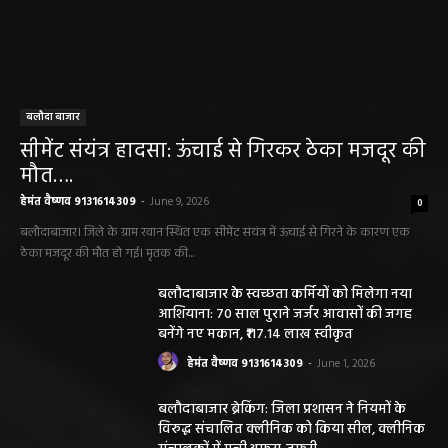
बलौदा बाजार
सीमेंट संयंत्र हादसा: ऊंचाई से गिरकर ठेका मजदूर की
मौत….
हेमंत वैष्णव 9131614309
-
June 9, 2026
0
बलौदाबाजार। जिले के ग्राम रवान स्थित एक सीमेंट संयंत्र में ऊंचाई से गिरने के कारण एक
ठेका मजदूर की मौत हो गई। मृतक की...
बलौदाबाजार के स्वच्छता कर्मियों को मिलेगा नया
आशियाना: 70 साल पुराने जर्जर आवासों की जगह
बनेंगे नए मकान, ₹117.14 लाख स्वीकृत
हेमंत वैष्णव 9131614309
-
June 1, 2026
बलौदाबाजार ब्रेकिंग: जिला प्रशासन ने नियमों के
विरुद्ध संचालित क्लीनिक को किया सील, क्लीनिक