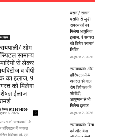
बसना/ संतान
प्राप्ति से जुड़ी
समस्याओं का
मिलेगा आधुनिक
इलाज, 4 अगस्त
ल्थ प्लस
को विशेष परामर्श
रायपाली/ ओम
शिविर
ॉस्पिटल सामान्य
August 2, 2026
ीमारियों से लेकर
सरायपाली/ ओम
ायबिटीज व बीपी
हॉस्पिटल में 4
क का इलाज, 9
अगस्त को बाल
गस्त को मिलेगा
रोग विशेषज्ञ की
िशेषज्ञ ईलाज
ओपीडी,
आयुष्मान से भी
ामर्श
मिलेगा इलाज
ंत वैष्णव 9131614309
-
August 2, 2026
gust 6, 2026
0
अगस्त को सरायपाली के
सरायपाली/ बिना
 हॉस्पिटल में जनरल
दर्द और बिना
िसिन विशेषज्ञ डॉ. एस.
ऑपरेशन होगी