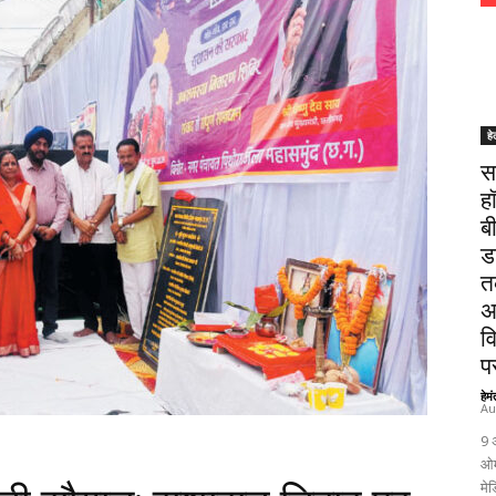
हे
स
ह
ब
ड
त
अ
व
पर
हेम
Au
9 
ओम
मेड