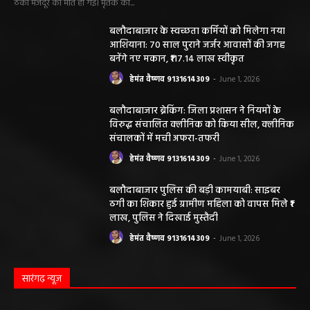
ठेका मजदूर की मौत हो गई। मृतक की...
बलौदाबाजार के स्वच्छता कर्मियों को मिलेगा नया
आशियाना: 70 साल पुराने जर्जर आवासों की जगह
बनेंगे नए मकान, ₹117.14 लाख स्वीकृत
हेमंत वैष्णव 9131614309
-
June 1, 2026
बलौदाबाजार ब्रेकिंग: जिला प्रशासन ने नियमों के
विरुद्ध संचालित क्लीनिक को किया सील, क्लीनिक
संचालकों में मची अफरा-तफरी
हेमंत वैष्णव 9131614309
-
June 1, 2026
बलौदाबाजार पुलिस की बड़ी कामयाबी: साइबर
ठगी का शिकार हुई ग्रामीण महिला को वापस मिले ₹1
लाख, पुलिस ने दिखाई मुस्तैदी
हेमंत वैष्णव 9131614309
-
June 1, 2026
सारंगढ़ न्यूज़