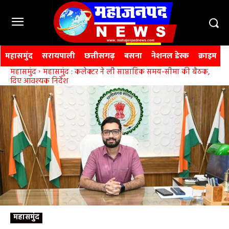
महासमुंद
सरायपाली
छत्तीसगढ़
बसना
नेशनल डेस्क
क्राइम
महासमुंद
महासमुंद : कलेक्टर ने ली साप्ताहिक समय-सीमा की बैठक,
दिए आवश्यक निर्देश
महासमुंद