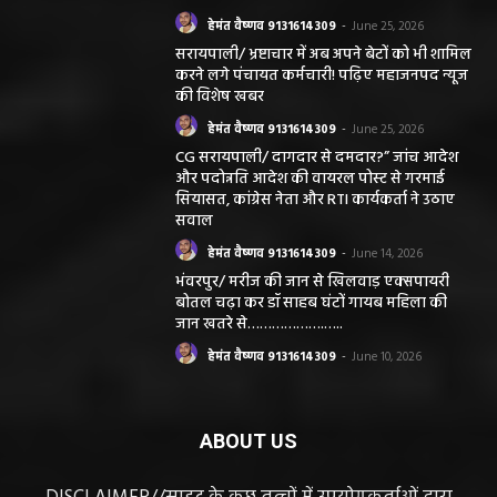
हेमंत वैष्णव 9131614309
-
June 25, 2026
सरायपाली/ भ्रष्टाचार में अब अपने बेटों को भी शामिल
करने लगे पंचायत कर्मचारी! पढ़िए महाजनपद न्यूज
की विशेष खबर
हेमंत वैष्णव 9131614309
-
June 25, 2026
CG सरायपाली/ दागदार से दमदार?” जांच आदेश
और पदोन्नति आदेश की वायरल पोस्ट से गरमाई
सियासत, कांग्रेस नेता और RTI कार्यकर्ता ने उठाए
सवाल
हेमंत वैष्णव 9131614309
-
June 14, 2026
भंवरपुर/ मरीज की जान से खिलवाड़ एक्सपायरी
बोतल चढ़ा कर डॉ साहब घंटों गायब महिला की
जान खतरे से……………….…..
हेमंत वैष्णव 9131614309
-
June 10, 2026
ABOUT US