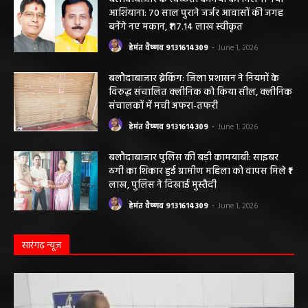
आशियाना: 70 साल पुराने जर्जर आवासों की जगह
बनेंगे नए मकान, ₹117.14 लाख स्वीकृत
हेमंत वैष्णव 9131614309
-
June 1, 2026
बलौदाबाजार ब्रेकिंग: जिला प्रशासन ने नियमों के
विरुद्ध संचालित क्लीनिक को किया सील, क्लीनिक
संचालकों में मची अफरा-तफरी
हेमंत वैष्णव 9131614309
-
June 1, 2026
बलौदाबाजार पुलिस की बड़ी कामयाबी: साइबर
ठगी का शिकार हुई ग्रामीण महिला को वापस मिले ₹1
लाख, पुलिस ने दिखाई मुस्तैदी
हेमंत वैष्णव 9131614309
-
June 1, 2026
सारंगढ़ न्यूज़