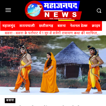
महासमुंद
सरायपाली
छत्तीसगढ़
बसना
नेशनल डेस्क
क्राइम
बसना
बसना के पर्रापाट में 1 जून से सजेगी रामायण कथा की महफिल,...
बसना