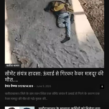
बलौदा बाजार
सीमेंट संयंत्र हादसा: ऊंचाई से गिरकर ठेका मजदूर की
मौत….
हेमंत वैष्णव 9131614309
-
June 9, 2026
0
बलौदाबाजार। जिले के ग्राम रवान स्थित एक सीमेंट संयंत्र में ऊंचाई से गिरने के कारण एक
ठेका मजदूर की मौत हो गई। मृतक की...
बलौदाबाजार के स्वच्छता कर्मियों को मिलेगा नया