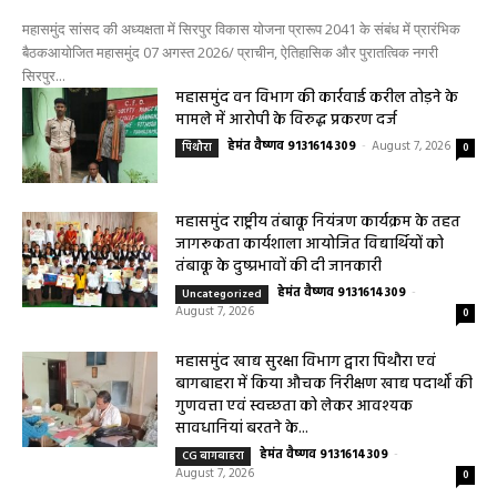
महासमुंद सांसद की अध्यक्षता में सिरपुर विकास योजना प्रारूप 2041 के संबंध में प्रारंभिक
बैठकआयोजित महासमुंद 07 अगस्त 2026/ प्राचीन, ऐतिहासिक और पुरातत्विक नगरी
सिरपुर...
महासमुंद वन विभाग की कार्रवाई करील तोड़ने के
मामले में आरोपी के विरुद्ध प्रकरण दर्ज
हेमंत वैष्णव 9131614309
-
August 7, 2026
पिथौरा
0
महासमुंद राष्ट्रीय तंबाकू नियंत्रण कार्यक्रम के तहत
जागरूकता कार्यशाला आयोजित विद्यार्थियों को
तंबाकू के दुष्प्रभावों की दी जानकारी
हेमंत वैष्णव 9131614309
-
Uncategorized
August 7, 2026
0
महासमुंद खाद्य सुरक्षा विभाग द्वारा पिथौरा एवं
बागबाहरा में किया औचक निरीक्षण खाद्य पदार्थों की
गुणवत्ता एवं स्वच्छता को लेकर आवश्यक
सावधानियां बरतने के...
हेमंत वैष्णव 9131614309
-
CG बागबाहरा
August 7, 2026
0