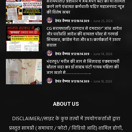
सरायपाली/ भ्रष्टाचार में अब अपने बेटों को भी शामिल
करने लगे पंचायत कर्मचारी! पढ़िए महाजनपद न्यूज
की विशेष खबर
हेमंत वैष्णव 9131614309
-
June 25, 2026
CG सरायपाली/ दागदार से दमदार?” जांच आदेश
और पदोन्नति आदेश की वायरल पोस्ट से गरमाई
सियासत, कांग्रेस नेता और RTI कार्यकर्ता ने उठाए
सवाल
हेमंत वैष्णव 9131614309
-
June 14, 2026
भंवरपुर/ मरीज की जान से खिलवाड़ एक्सपायरी
बोतल चढ़ा कर डॉ साहब घंटों गायब महिला की
जान खतरे से……………….…..
हेमंत वैष्णव 9131614309
-
June 10, 2026
ABOUT US
DISCLAIMER//साइट के कुछ तत्वों में उपयोगकर्ताओं द्वारा
प्रस्तुत सामग्री ( समाचार / फोटो / विडियो आदि) शामिल होगी,