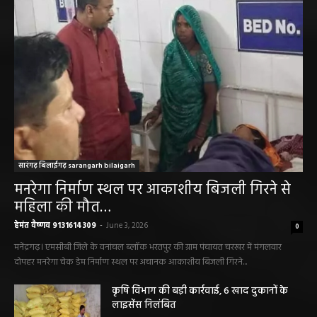
सारंगढ़ बिलाईगढ़ sarangarh bilaigarh
मनरेगा निर्माण स्थल पर आकाशीय बिजली गिरने से
महिला की मौत…
हेमंत वैष्णव 9131614309
-
June 3, 2026
0
मनेंद्रगढ़। एमसीबी जिले के वनांचल ब्लॉक भरतपुर की ग्राम पंचायत चरखर में मंगलवार
दोपहर मनरेगा चेक डेम निर्माण स्थल पर अचानक आकाशीय बिजली गिरने...
कृषि विभाग की बड़ी कार्रवाई, 6 खाद दुकानों के
लाइसेंस निलंबित