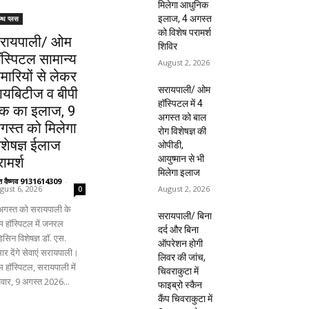
मिलेगा आधुनिक
इलाज, 4 अगस्त
ल्थ प्लस
को विशेष परामर्श
रायपाली/ ओम
शिविर
ॉस्पिटल सामान्य
August 2, 2026
ीमारियों से लेकर
सरायपाली/ ओम
ायबिटीज व बीपी
हॉस्पिटल में 4
क का इलाज, 9
अगस्त को बाल
गस्त को मिलेगा
रोग विशेषज्ञ की
िशेषज्ञ ईलाज
ओपीडी,
आयुष्मान से भी
ामर्श
मिलेगा इलाज
ंत वैष्णव 9131614309
-
August 2, 2026
gust 6, 2026
0
अगस्त को सरायपाली के
सरायपाली/ बिना
 हॉस्पिटल में जनरल
दर्द और बिना
िसिन विशेषज्ञ डॉ. एस.
ऑपरेशन होगी
ार देंगे सेवाएं सरायपाली।
लिवर की जांच,
 हॉस्पिटल, सरायपाली में
चिवराकुटा में
िवार, 9 अगस्त 2026...
फाइब्रो स्कैन
कैंप चिवराकुटा में