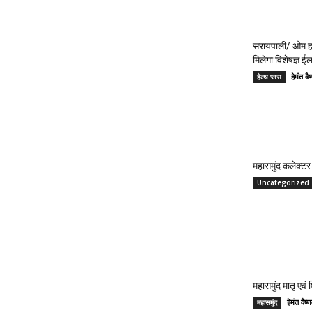
सरायपाली/ ओम हॉ
मिलेगा विशेषज्ञ ई
हेमंत 
हेल्थ प्लस
महासमुंद कलेक्टर 
Uncategorized
महासमुंद मातृ एवं
हेमंत वै
महासमुंद