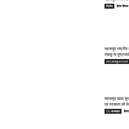
हेमंत वैष
पिथौरा
महासमुंद राष्ट्री
तंबाकू के दुष्प्रभ
Uncategorized
महासमुंद खाद्य सुर
एवं स्वच्छता को 
हेमं
CG बागबाहरा