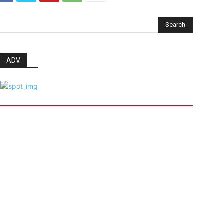
Search
ADV.