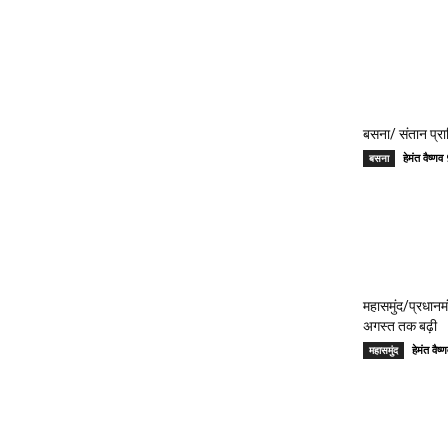
बसना/ संतान प्रा
हेमंत वैष्
बसना
महासमुंद/प्रधान
अगस्त तक बढ़ी
हेमंत वै
महासमुंद