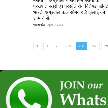
बसना – अग्रवाल नर्सिंग होम बसना के
प्रख्यात स्त्री एवं प्रसूति रोग विशेषज्ञ डॉक्
भारती अग्रवाल कल सोमवार 3 जुलाई को
शाम 4 से...
प्रकाश पटेल
-
April 3, 2023
...
1
795
796
797
79