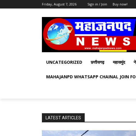
Friday, August 7, 2026
Sign in / Join
Buy now!
UNCATEGORIZED
छत्तीसगढ़
महासमुंद
न
MAHAJANPD WHATSAPP CHAINAL JOIN F
LATEST ARTICLES