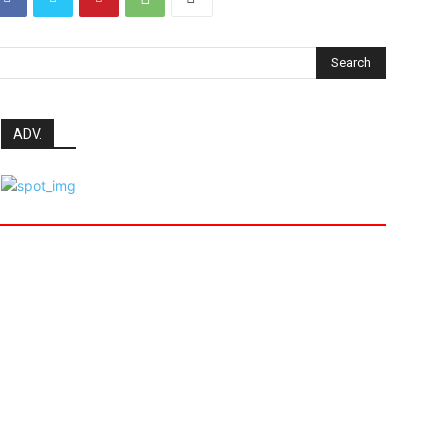
Search
ADV.