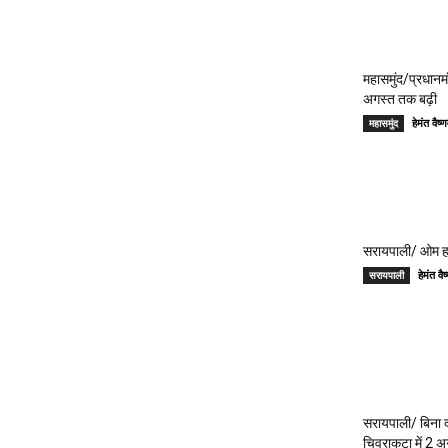
महासमुंद/प्रधान
अगस्त तक बढ़ी
हेमंत वै
महासमुंद
सरायपाली/ ओम हॉस
हेमंत 
सरायपाली
सरायपाली/ बिना दर
चिवराकुटा में 2 अ