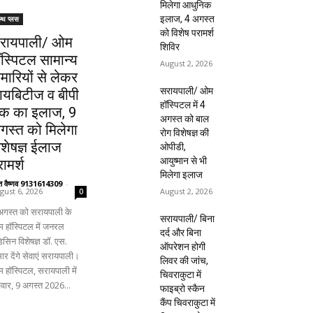
मिलेगा आधुनिक
इलाज, 4 अगस्त
ल्थ प्लस
को विशेष परामर्श
रायपाली/ ओम
शिविर
ॉस्पिटल सामान्य
August 2, 2026
ीमारियों से लेकर
सरायपाली/ ओम
ायबिटीज व बीपी
हॉस्पिटल में 4
क का इलाज, 9
अगस्त को बाल
गस्त को मिलेगा
रोग विशेषज्ञ की
िशेषज्ञ ईलाज
ओपीडी,
आयुष्मान से भी
ामर्श
मिलेगा इलाज
ंत वैष्णव 9131614309
-
August 2, 2026
gust 6, 2026
0
अगस्त को सरायपाली के
सरायपाली/ बिना
 हॉस्पिटल में जनरल
दर्द और बिना
िसिन विशेषज्ञ डॉ. एस.
ऑपरेशन होगी
ार देंगे सेवाएं सरायपाली।
लिवर की जांच,
 हॉस्पिटल, सरायपाली में
चिवराकुटा में
िवार, 9 अगस्त 2026...
फाइब्रो स्कैन
कैंप चिवराकुटा में