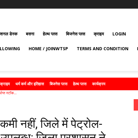
ेशनल डेस्क
बसना
हेल्थ प्लस
बिजनेस प्लस
क्राइम
LOGIN
OLLOWING
HOME / JOINWTSP
TERMS AND CONDITION
क्राइम
धर्म कर्म और इतिहास
बिजनेस प्लस
हेल्थ प्लस
कार्यक्रम
ाप्त स्टॉक...
मी नहीं, जिले में पेट्रोल-
क उपलब्ध; जिला प्रशासन ने