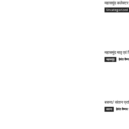
महासमुंद कलेक्टर 
Uncategorized
महासमुंद मातृ एवं
हेमंत वै
महासमुंद
बसना/ संतान प्रा
हेमंत वैष्
बसना