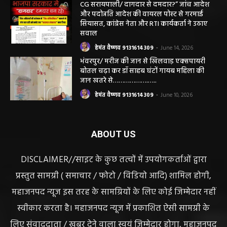
CG सरायपाली/ दागदार से दमदार?” जांच आदेश
और पदोन्नति आदेश की वायरल पोस्ट से गरमाई
सियासत, कांग्रेस नेता और RTI कार्यकर्ता ने उठाए
सवाल
हेमंत वैष्णव 9131614309
-
June 14, 2026
भंवरपुर/ मरीज की जान से खिलवाड़ एक्सपायरी
बोतल चढ़ा कर डॉ साहब घंटों गायब महिला की
जान खतरे से……………….…..
हेमंत वैष्णव 9131614309
-
June 10, 2026
ABOUT US
DISCLAIMER//साइट के कुछ तत्वों में उपयोगकर्ताओं द्वारा
प्रस्तुत सामग्री ( समाचार / फोटो / विडियो आदि) शामिल होगी,
महाजनपद न्यूज इस तरह के सामग्रियों के लिए कोई जिम्मेदार नहीं
स्वीकार करता है। महाजनपद न्यूज में प्रकाशित ऐसी सामग्री के
लिए संवाददाता / खबर देने वाला स्वयं जिम्मेदार होगा, महाजनपद