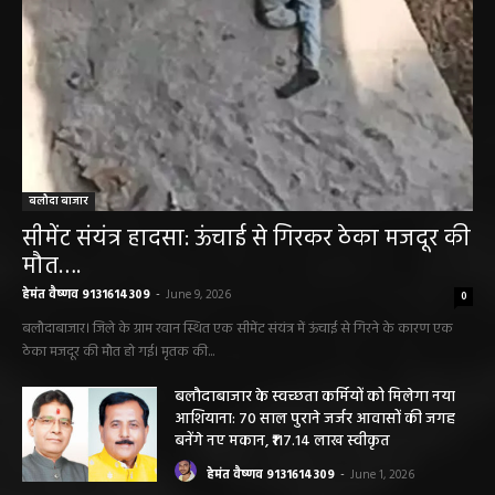
बलौदा बाजार
सीमेंट संयंत्र हादसा: ऊंचाई से गिरकर ठेका मजदूर की
मौत….
हेमंत वैष्णव 9131614309
-
June 9, 2026
0
बलौदाबाजार। जिले के ग्राम रवान स्थित एक सीमेंट संयंत्र में ऊंचाई से गिरने के कारण एक
ठेका मजदूर की मौत हो गई। मृतक की...
बलौदाबाजार के स्वच्छता कर्मियों को मिलेगा नया
आशियाना: 70 साल पुराने जर्जर आवासों की जगह
बनेंगे नए मकान, ₹117.14 लाख स्वीकृत
हेमंत वैष्णव 9131614309
-
June 1, 2026