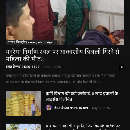
सारंगढ़ बिलाईगढ़ sarangarh bilaigarh
मनरेगा निर्माण स्थल पर आकाशीय बिजली गिरने से
महिला की मौत…
हेमंत वैष्णव 9131614309
-
June 3, 2026
0
मनेंद्रगढ़। एमसीबी जिले के वनांचल ब्लॉक भरतपुर की ग्राम पंचायत चरखर में मंगलवार
दोपहर मनरेगा चेक डेम निर्माण स्थल पर अचानक आकाशीय बिजली गिरने...
कृषि विभाग की बड़ी कार्रवाई, 6 खाद दुकानों के
लाइसेंस निलंबित
हेमंत वैष्णव 9131614309
-
May 27, 2026
पंचायत ने नहीं दी अनुमति, फिर किसके आदेश पर