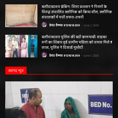
बलौदाबाजार ब्रेकिंग: जिला प्रशासन ने नियमों के
विरुद्ध संचालित क्लीनिक को किया सील, क्लीनिक
संचालकों में मची अफरा-तफरी
हेमंत वैष्णव 9131614309
-
June 1, 2026
बलौदाबाजार पुलिस की बड़ी कामयाबी: साइबर
ठगी का शिकार हुई ग्रामीण महिला को वापस मिले ₹1
लाख, पुलिस ने दिखाई मुस्तैदी
हेमंत वैष्णव 9131614309
-
June 1, 2026
सारंगढ़ न्यूज़