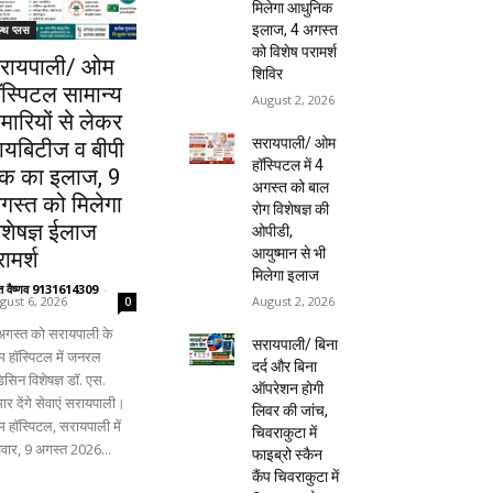
मिलेगा आधुनिक
इलाज, 4 अगस्त
ल्थ प्लस
को विशेष परामर्श
रायपाली/ ओम
शिविर
ॉस्पिटल सामान्य
August 2, 2026
ीमारियों से लेकर
सरायपाली/ ओम
ायबिटीज व बीपी
हॉस्पिटल में 4
क का इलाज, 9
अगस्त को बाल
गस्त को मिलेगा
रोग विशेषज्ञ की
िशेषज्ञ ईलाज
ओपीडी,
आयुष्मान से भी
ामर्श
मिलेगा इलाज
ंत वैष्णव 9131614309
-
August 2, 2026
gust 6, 2026
0
अगस्त को सरायपाली के
सरायपाली/ बिना
 हॉस्पिटल में जनरल
दर्द और बिना
िसिन विशेषज्ञ डॉ. एस.
ऑपरेशन होगी
ार देंगे सेवाएं सरायपाली।
लिवर की जांच,
 हॉस्पिटल, सरायपाली में
चिवराकुटा में
िवार, 9 अगस्त 2026...
फाइब्रो स्कैन
कैंप चिवराकुटा में