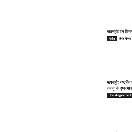
महासमुंद वन विभाग
हेमंत वैष
पिथौरा
महासमुंद राष्ट्री
तंबाकू के दुष्प्रभ
Uncategorized