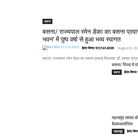
बसना
बसना/ राज्यपाल रमेन डेका का बसना प्रव
भवन’ में पुष्प वर्षा से हुआ भव्य स्वागत
हेमंत वैष्णव 9131614309
-
August 8, 20
बसना/ राज्यपाल रमेन डेका का बसना प्रवास,विधायक डॉ. सम्पत अग्रवाल क
बसना/ पिरदा में पर
हेमंत वैष्
बसना
महासमुंद सांसद की
बैठकआयोजित
हेमंत वै
महासमुंद