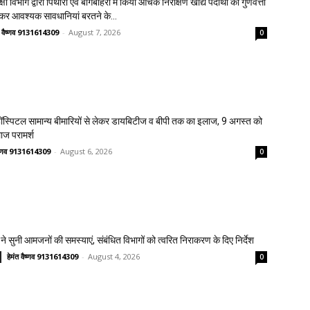
क्षा विभाग द्वारा पिथौरा एवं बागबाहरा में किया औचक निरीक्षण खाद्य पदार्थों की गुणवत्ता
लेकर आवश्यक सावधानियां बरतने के...
त वैष्णव 9131614309
-
August 7, 2026
0
स्पिटल सामान्य बीमारियों से लेकर डायबिटीज व बीपी तक का इलाज, 9 अगस्त को
लाज परामर्श
वैष्णव 9131614309
-
August 6, 2026
0
ने सुनी आमजनों की समस्याएं, संबंधित विभागों को त्वरित निराकरण के दिए निर्देश
हेमंत वैष्णव 9131614309
-
August 4, 2026
0