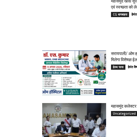
महासमुंद खाद्य सुर
एवं स्वच्छता को 
हेमं
CG बागबाहरा
सरायपाली/ ओम हॉ
मिलेगा विशेषज्ञ ई
हेमंत 
हेल्थ प्लस
महासमुंद कलेक्टर 
Uncategorized