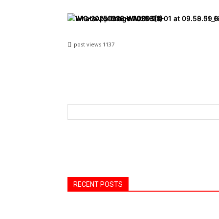
post views
1137
Share
RECENT POSTS