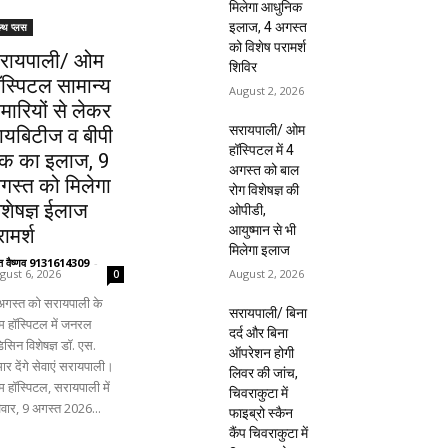
मिलेगा आधुनिक
इलाज, 4 अगस्त
ल्थ प्लस
को विशेष परामर्श
रायपाली/ ओम
शिविर
ॉस्पिटल सामान्य
August 2, 2026
ीमारियों से लेकर
सरायपाली/ ओम
ायबिटीज व बीपी
हॉस्पिटल में 4
क का इलाज, 9
अगस्त को बाल
गस्त को मिलेगा
रोग विशेषज्ञ की
िशेषज्ञ ईलाज
ओपीडी,
आयुष्मान से भी
ामर्श
मिलेगा इलाज
ंत वैष्णव 9131614309
-
August 2, 2026
gust 6, 2026
0
अगस्त को सरायपाली के
सरायपाली/ बिना
 हॉस्पिटल में जनरल
दर्द और बिना
िसिन विशेषज्ञ डॉ. एस.
ऑपरेशन होगी
ार देंगे सेवाएं सरायपाली।
लिवर की जांच,
 हॉस्पिटल, सरायपाली में
चिवराकुटा में
िवार, 9 अगस्त 2026...
फाइब्रो स्कैन
कैंप चिवराकुटा में