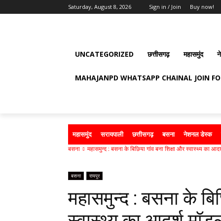
Saturday, August 8, 2026
Sign in / Join
Buy now!
UNCATEGORIZED
छत्तीसगढ़
महासमुंद
न
MAHAJANPD WHATSAPP CHAINAL JOIN F
महासमुंद
सरायपाली
छत्तीसगढ़
बसना
नेशनल डेस्क
बसना
महासमुन्द : बसना के बिछिया गांव बना शिक्षा और स्वास्थ्य का आदर्
बसना
रायपुर
महासमुन्द : बसना के बि
स्वास्थ्य का आदर्श मॉड