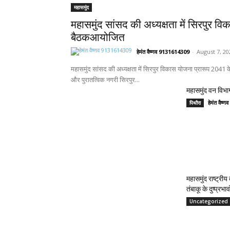
महासमुंद
महासमुंद सांसद की अध्यक्षता में सिरपुर वि
बैठकआयोजित
हेमंत वैष्णव 9131614309
-
August 7, 20
महासमुंद सांसद की अध्यक्षता में सिरपुर विकास योजना प्रारूप 2041
और पुरातत्विक नगरी सिरपुर...
महासमुंद वन विभाग
हेमंत वैष
पिथौरा
महासमुंद राष्ट्री
तंबाकू के दुष्प्रभ
Uncategorized