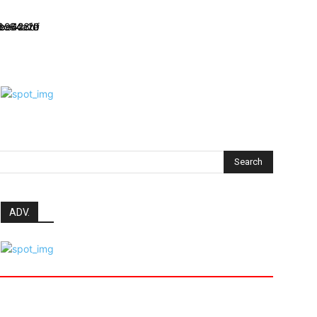
Search
ADV.