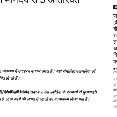
हे
स
ह
ब
ड
त
अ
व
पर
हेम
्षा व्यवस्था में उदाहरण बनकर उभरा है। यहां संचालित प्राथमिक एवं
Au
त हो रहे हैं।
9 
ओम
मेड
र उनके पति जनपद सदस्य राजेश गड़तिया के प्रयासों से मुख्यमंत्री
कुम
ल 9 लाख रुपये की लागत में स्कूलों का कायाकल्प किया गया है।
ओम
रव